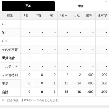
平地
障害
種別
1着
2着
3着
4着～
出走
勝率
連対率
-
-
-
-
-
-
-
GI
-
-
-
-
-
-
-
GII
-
-
-
-
-
-
-
GIII
-
-
-
-
-
-
-
その他重賞
-
-
-
-
-
-
-
重賞合計
-
-
-
-
-
-
-
リステッド
0
0
0
2
2
.000
.000
その他特別
0
0
1
13
14
.000
.000
平場
0
0
1
15
16
.000
.000
合計
※「総合成績」はJRAのレースのみとなります。