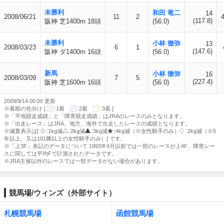
未勝利
和田 竜二
14
2008/06/21
11
2
(117.8)
阪神 芝1400m 18頭
(56.0)
未勝利
小林 徹弥
13
2008/03/23
6
1
(147.6)
阪神 ダ1400m 16頭
(56.0)
新馬
小林 徹弥
16
2008/03/09
7
5
(227.4)
阪神 芝1600m 16頭
(56.0)
2009/9/14 00:00 更新
※着順の色分け [
:1着
:2着
:3着 ]
※「平地競走成績」と「障害競走成績」はJRAのレースのみとなります。
※「出走レース」はJRA、地方、海外で出走したレースの成績となります。
※減量表示は[
:1kg減
:2kg減
:3kg減
:4kg減（※女性騎手のみ）
:2kg減（※5
年以上、又は101勝以上の女性騎手のみ）] です。
※「上3F」表記のデータについて 1993年4月以前では一部のレースが上4F、障害レー
スに関しては平均Fで計測されたデータです。
※JRA主催以外のレースでは一部データがない場合があります。
競馬場/ウィンズ（外部サイト）
札幌競馬場
函館競馬場