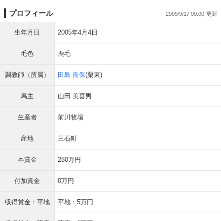
プロフィール
2009/9/17 00:00
生年月日
2005年4月4日
毛色
鹿毛
調教師（所属）
田島 良保
(栗東)
馬主
山田 美喜男
生産者
前川牧場
産地
三石町
本賞金
280万円
付加賞金
0万円
収得賞金：平地
平地：5万円