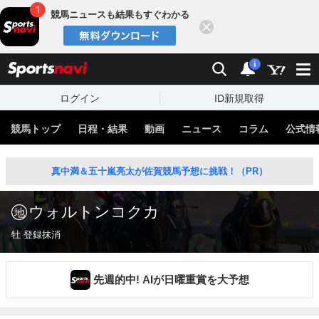
競馬ニュースも結果もすぐわかる
閉じる
スポーツナビ
検索
通知
i
ログイン
ID新規取得
競馬トップ
日程・結果
動画
ニュース
コラム
公式情
真中満＆五十嵐亮太が佐賀競馬予想に挑戦！（PR）
ウォルトンコクカ
牡 登録抹消
先週的中! AIが日曜重賞を大予想