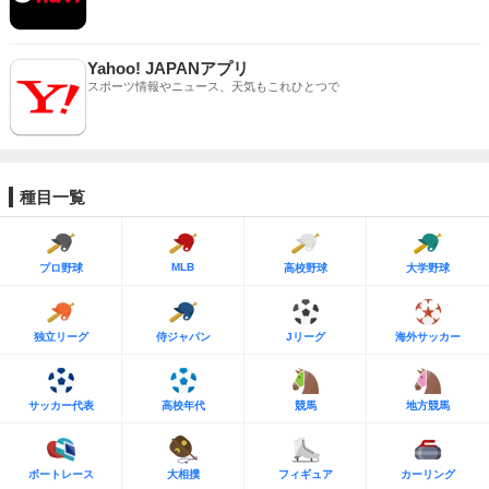
Yahoo! JAPANアプリ
スポーツ情報やニュース、天気もこれひとつで
種目一覧
MLB
プロ野球
高校野球
大学野球
独立リーグ
侍ジャパン
Jリーグ
海外サッカー
サッカー代表
高校年代
競馬
地方競馬
ボートレース
大相撲
フィギュア
カーリング