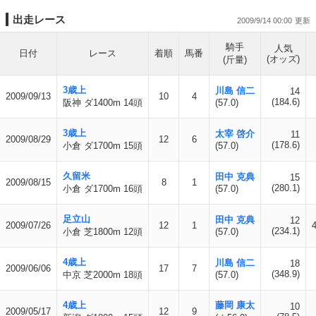
出走レース
2009/9/14 00:00
騎手
人気
日付
レース
着順
馬番
(オッズ)
(斤量)
3歳上
川島 信二
14
2009/09/13
10
4
(184.6)
阪神 ダ1400m 14頭
(57.0)
3歳上
太宰 啓介
11
2009/08/29
12
6
(178.6)
小倉 ダ1700m 15頭
(57.0)
久留米
田中 克典
15
2009/08/15
8
1
(280.1)
小倉 ダ1700m 16頭
(57.0)
足立山
田中 克典
12
2009/07/26
12
1
(234.1)
小倉 芝1800m 12頭
(57.0)
4歳上
川島 信二
18
2009/06/06
17
7
(348.9)
中京 芝2000m 18頭
(57.0)
4歳上
藤岡 康太
10
2009/05/17
12
9