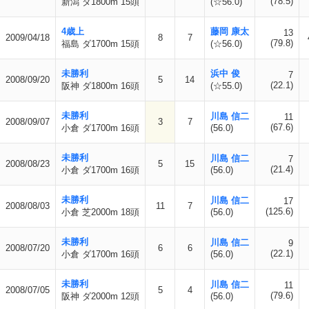
(78.5)
新潟 ダ1800m 15頭
(☆56.0)
4歳上
藤岡 康太
13
2009/04/18
8
7
(79.8)
福島 ダ1700m 15頭
(☆56.0)
未勝利
浜中 俊
7
2008/09/20
5
14
(22.1)
阪神 ダ1800m 16頭
(☆55.0)
未勝利
川島 信二
11
2008/09/07
3
7
(67.6)
小倉 ダ1700m 16頭
(56.0)
未勝利
川島 信二
7
2008/08/23
5
15
(21.4)
小倉 ダ1700m 16頭
(56.0)
未勝利
川島 信二
17
2008/08/03
11
7
(125.6)
小倉 芝2000m 18頭
(56.0)
未勝利
川島 信二
9
2008/07/20
6
6
(22.1)
小倉 ダ1700m 16頭
(56.0)
未勝利
川島 信二
11
2008/07/05
5
4
(79.6)
阪神 ダ2000m 12頭
(56.0)