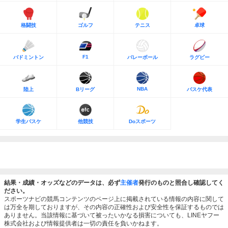
格闘技
ゴルフ
テニス
卓球
F1
バドミントン
バレーボール
ラグビー
NBA
陸上
Bリーグ
バスケ代表
学生バスケ
他競技
Doスポーツ
結果・成績・オッズなどのデータは、必ず
主催者
発行のものと照合し確認してく
ださい。
スポーツナビの競馬コンテンツのページ上に掲載されている情報の内容に関して
は万全を期しておりますが、その内容の正確性および安全性を保証するものでは
ありません。当該情報に基づいて被ったいかなる損害についても、LINEヤフー
株式会社および情報提供者は一切の責任を負いかねます。