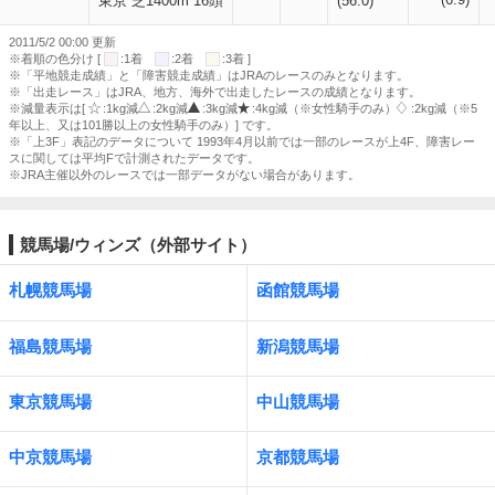
東京 芝1400m 16頭
(56.0)
2011/5/2 00:00 更新
※着順の色分け [
:1着
:2着
:3着 ]
※「平地競走成績」と「障害競走成績」はJRAのレースのみとなります。
※「出走レース」はJRA、地方、海外で出走したレースの成績となります。
※減量表示は[
:1kg減
:2kg減
:3kg減
:4kg減（※女性騎手のみ）
:2kg減（※5
年以上、又は101勝以上の女性騎手のみ）] です。
※「上3F」表記のデータについて 1993年4月以前では一部のレースが上4F、障害レー
スに関しては平均Fで計測されたデータです。
※JRA主催以外のレースでは一部データがない場合があります。
競馬場/ウィンズ（外部サイト）
札幌競馬場
函館競馬場
福島競馬場
新潟競馬場
東京競馬場
中山競馬場
中京競馬場
京都競馬場