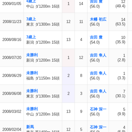
4歳上
吉田 豊
12
2009/01/05
1
14
(49.4)
中山 ダ1200m 16頭
(56.0)
3歳上
木幡 初広
14
2008/11/23
12
11
(63.5)
東京 ダ1300m 16頭
(56.0)
3歳上
吉田 豊
10
2008/08/16
13
4
(35.9)
新潟 ダ1200m 15頭
(54.0)
未勝利
吉田 隼人
1
2008/07/20
1
12
(2.8)
新潟 ダ1200m 15頭
(56.0)
未勝利
吉田 隼人
1
2008/06/29
2
8
(3.3)
福島 ダ1150m 16頭
(56.0)
未勝利
吉田 隼人
7
2008/06/08
2
3
(30.1)
東京 ダ1300m 16頭
(56.0)
未勝利
石神 深一
5
2008/03/02
13
9
(9.9)
中山 ダ1200m 16頭
(56.0)
新馬
石神 深一
4
2008/02/04
12
5
(6.9)