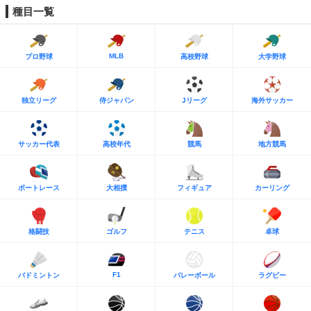
種目一覧
MLB
プロ野球
高校野球
大学野球
独立リーグ
侍ジャパン
Jリーグ
海外サッカー
サッカー代表
高校年代
競馬
地方競馬
ボートレース
大相撲
フィギュア
カーリング
格闘技
ゴルフ
テニス
卓球
F1
バドミントン
バレーボール
ラグビー