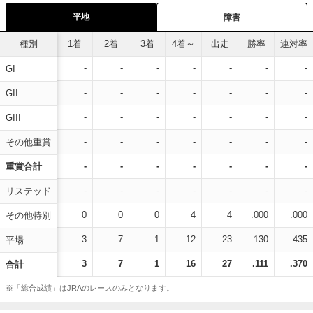
平地
障害
種別
1着
2着
3着
4着～
出走
勝率
連対率
-
-
-
-
-
-
-
GI
-
-
-
-
-
-
-
GII
-
-
-
-
-
-
-
GIII
-
-
-
-
-
-
-
その他重賞
-
-
-
-
-
-
-
重賞合計
-
-
-
-
-
-
-
リステッド
0
0
0
4
4
.000
.000
その他特別
3
7
1
12
23
.130
.435
平場
3
7
1
16
27
.111
.370
合計
※「総合成績」はJRAのレースのみとなります。