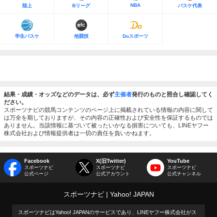
NBA
陸上
Bリーグ
バスケ代表
学生バスケ
他競技
Doスポーツ
結果・成績・オッズなどのデータは、必ず
主催者
発行のものと照合し確認してく
ださい。
スポーツナビの競馬コンテンツのページ上に掲載されている情報の内容に関して
は万全を期しておりますが、その内容の正確性および安全性を保証するものでは
ありません。当該情報に基づいて被ったいかなる損害についても、LINEヤフー
株式会社および情報提供者は一切の責任を負いかねます。
Facebook
X(旧Twitter)
YouTube
スポーツナビ
スポーツナビ
スポーツナビ
公式ページ
公式アカウント
公式チャンネル
スポーツナビ
Yahoo! JAPAN
スポーツナビはYahoo! JAPANのサービスであり、LINEヤフー株式会社がス