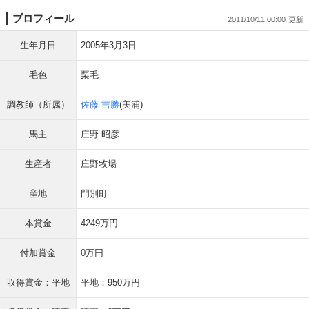
プロフィール
2011/10/11 00:00
生年月日
2005年3月3日
毛色
栗毛
調教師（所属）
佐藤 吉勝
(美浦)
馬主
庄野 昭彦
生産者
庄野牧場
産地
門別町
本賞金
4249万円
付加賞金
0万円
収得賞金：平地
平地：950万円