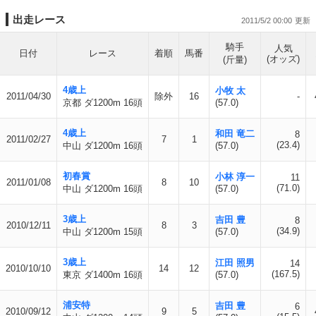
出走レース
2011/5/2 00:00
騎手
人気
日付
レース
着順
馬番
(オッズ)
(斤量)
4歳上
小牧 太
2011/04/30
除外
16
-
京都 ダ1200m 16頭
(57.0)
4歳上
和田 竜二
8
2011/02/27
7
1
(23.4)
中山 ダ1200m 16頭
(57.0)
初春賞
小林 淳一
11
2011/01/08
8
10
(71.0)
中山 ダ1200m 16頭
(57.0)
3歳上
吉田 豊
8
2010/12/11
8
3
(34.9)
中山 ダ1200m 15頭
(57.0)
3歳上
江田 照男
14
2010/10/10
14
12
(167.5)
東京 ダ1400m 16頭
(57.0)
浦安特
吉田 豊
6
2010/09/12
9
5