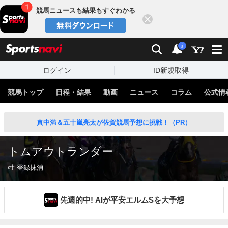
競馬ニュースも結果もすぐわかる
閉じる
スポーツナビ
検索
通知
i
ログイン
ID新規取得
競馬トップ
日程・結果
動画
ニュース
コラム
公式情
真中満＆五十嵐亮太が佐賀競馬予想に挑戦！（PR）
トムアウトランダー
牡 登録抹消
先週的中! AIが平安エルムSを大予想