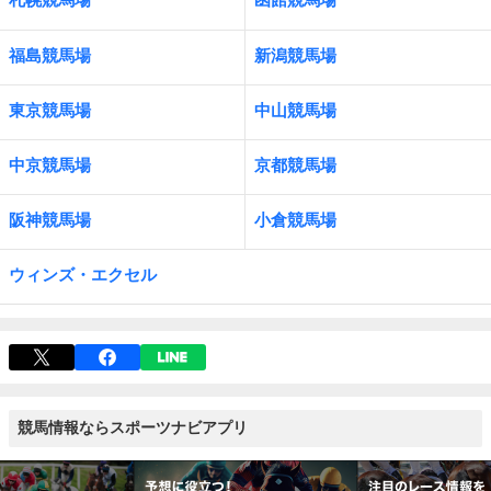
福島競馬場
新潟競馬場
東京競馬場
中山競馬場
中京競馬場
京都競馬場
阪神競馬場
小倉競馬場
ウィンズ・エクセル
競馬情報ならスポーツナビアプリ