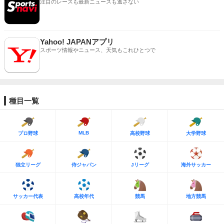
注目のレースも最新ニュースも逃さない
Yahoo! JAPANアプリ
スポーツ情報やニュース、天気もこれひとつで
種目一覧
MLB
プロ野球
高校野球
大学野球
独立リーグ
侍ジャパン
Jリーグ
海外サッカー
サッカー代表
高校年代
競馬
地方競馬