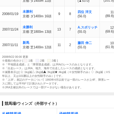
(101.5)
京都 ダ1400m 11頭
(▲53.0)
未勝利
四位 洋文
11
2008/01/19
9
8
(89.8)
京都 ダ1400m 16頭
(56.0)
未勝利
A.スボリッチ
12
2007/11/24
13
7
(69.6)
京都 芝1800m 13頭
(55.0)
新馬
藤田 伸二
10
2007/11/11
11
2
(61.9)
京都 芝1400m 12頭
(55.0)
2008/9/22 00:00 更新
※着順の色分け [
:1着
:2着
:3着 ]
※「平地競走成績」と「障害競走成績」はJRAのレースのみとなります。
※「出走レース」はJRA、地方、海外で出走したレースの成績となります。
※減量表示は[
:1kg減
:2kg減
:3kg減
:4kg減（※女性騎手のみ）
:2kg減（※5
年以上、又は101勝以上の女性騎手のみ）] です。
※「上3F」表記のデータについて 1993年4月以前では一部のレースが上4F、障害レー
スに関しては平均Fで計測されたデータです。
※JRA主催以外のレースでは一部データがない場合があります。
競馬場/ウィンズ（外部サイト）
札幌競馬場
函館競馬場