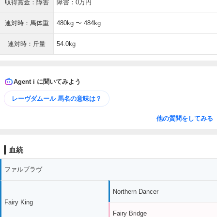
収得賞金：障害
障害：0万円
連対時：馬体重
480kg 〜 484kg
連対時：斤量
54.0kg
Agent i に聞いてみよう
レーヴダムール 馬名の意味は？
他の質問をしてみる
血統
ファルブラヴ
Northern Dancer
Fairy King
Fairy Bridge