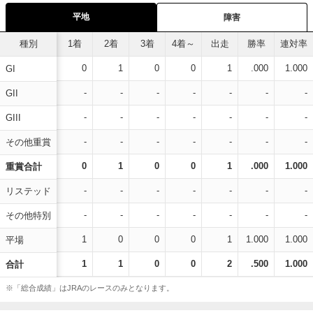
平地
障害
種別
1着
2着
3着
4着～
出走
勝率
連対率
0
1
0
0
1
.000
1.000
GI
-
-
-
-
-
-
-
GII
-
-
-
-
-
-
-
GIII
-
-
-
-
-
-
-
その他重賞
0
1
0
0
1
.000
1.000
重賞合計
-
-
-
-
-
-
-
リステッド
-
-
-
-
-
-
-
その他特別
1
0
0
0
1
1.000
1.000
平場
1
1
0
0
2
.500
1.000
合計
※「総合成績」はJRAのレースのみとなります。