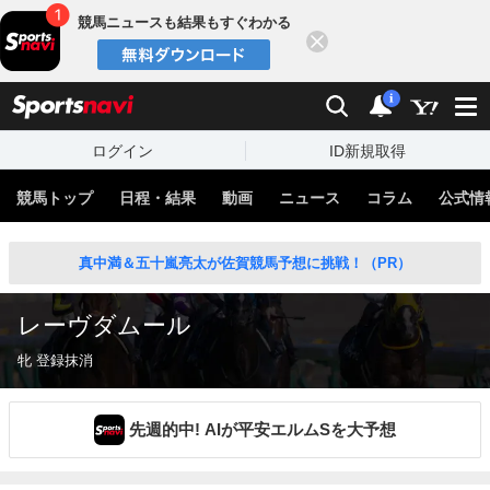
競馬ニュースも結果もすぐわかる
閉じる
スポーツナビ
検索
通知
i
ログイン
ID新規取得
競馬トップ
日程・結果
動画
ニュース
コラム
公式情
真中満＆五十嵐亮太が佐賀競馬予想に挑戦！（PR）
レーヴダムール
牝 登録抹消
先週的中! AIが平安エルムSを大予想