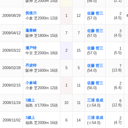
(2.1)
阪神 芝2000m 10頭
(56.0)
筑後川
佐藤 哲三
2
2009/08/29
1
12
(4.5)
小倉 芝2000m 12頭
(57.0)
蓬莱峡
佐藤 哲三
3
2009/04/12
7
7
(4.5)
阪神 芝1800m 15頭
(57.0)
瀬戸特
佐藤 哲三
1
2009/03/22
2
15
(5.5)
中京 芝2000m 18頭
(57.0)
丹波特
佐藤 哲三
7
2009/02/28
5
5
(13.8)
阪神 芝1600m 16頭
(54.0)
小倉城
佐藤 哲三
2
2009/02/15
1
11
(6.4)
小倉 芝2000m 12頭
(56.0)
3歳上
三浦 皇成
6
2008/11/24
10
11
(12.8)
福島 ダ1700m 15頭
(☆54.0)
3歳上
三浦 皇成
2
2008/11/02
6
14
(4.7)
福島 芝2000m 16頭
(☆54.0)