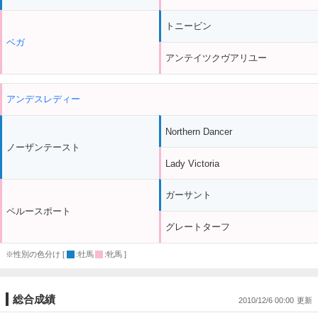
トニービン
ベガ
アンテイツクヴアリユー
アンデスレディー
Northern Dancer
ノーザンテースト
Lady Victoria
ガーサント
ペルースポート
グレートターフ
※性別の色分け [
:牡馬
:牝馬 ]
総合成績
2010/12/6 00:00