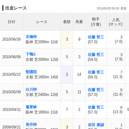
出走レース
2010/6/28 00:00
騎手
人気
日付
レース
着順
馬番
(オッズ)
(斤量)
京橋特
佐藤 哲三
3
2010/06/26
3
9
(7.0)
阪神 芝2000m 11頭
(57.0)
下鴨S
佐藤 哲三
3
2010/06/06
5
3
(7.9)
京都 芝2000m 12頭
(54.0)
聖護院
佐藤 哲三
7
2010/05/22
2
14
(11.3)
京都 芝1800m 14頭
(56.0)
白川特
佐藤 哲三
6
2010/05/09
5
11
(11.4)
京都 芝2400m 12頭
(57.0)
蓬莱峡
佐藤 哲三
6
2010/04/11
7
2
(13.3)
阪神 芝1800m 11頭
(57.0)
美作特
岩田 康誠
1
2009/09/21
3
2