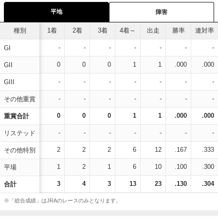
平地
障害
種別
1着
2着
3着
4着～
出走
勝率
連対率
-
-
-
-
-
-
-
GI
0
0
0
1
1
.000
.000
GII
-
-
-
-
-
-
-
GIII
-
-
-
-
-
-
-
その他重賞
0
0
0
1
1
.000
.000
重賞合計
-
-
-
-
-
-
-
リステッド
2
2
2
6
12
.167
.333
その他特別
1
2
1
6
10
.100
.300
平場
3
4
3
13
23
.130
.304
合計
※「総合成績」はJRAのレースのみとなります。