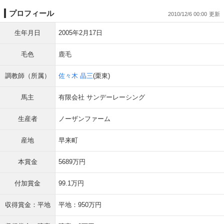
プロフィール
2010/12/6 00:00
生年月日
2005年2月17日
毛色
鹿毛
調教師（所属）
佐々木 晶三
(栗東)
馬主
有限会社 サンデーレーシング
生産者
ノーザンファーム
産地
早来町
本賞金
5689万円
付加賞金
99.1万円
収得賞金：平地
平地：950万円