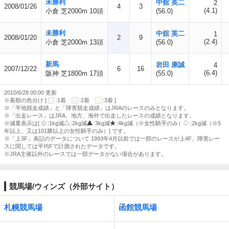
未勝利
中舘 英二
2
2008/01/26
4
3
(4.1)
小倉 芝2000m 10頭
(56.0)
未勝利
中舘 英二
1
2008/01/20
2
9
(2.4)
小倉 芝2000m 13頭
(56.0)
新馬
岩田 康誠
4
2007/12/22
6
16
(6.4)
阪神 芝1800m 17頭
(55.0)
2010/6/28 00:00 更新
※着順の色分け [
:1着
:2着
:3着 ]
※「平地競走成績」と「障害競走成績」はJRAのレースのみとなります。
※「出走レース」はJRA、地方、海外で出走したレースの成績となります。
※減量表示は[
:1kg減
:2kg減
:3kg減
:4kg減（※女性騎手のみ）
:2kg減（※5
年以上、又は101勝以上の女性騎手のみ）] です。
※「上3F」表記のデータについて 1993年4月以前では一部のレースが上4F、障害レー
スに関しては平均Fで計測されたデータです。
※JRA主催以外のレースでは一部データがない場合があります。
競馬場/ウィンズ（外部サイト）
札幌競馬場
函館競馬場