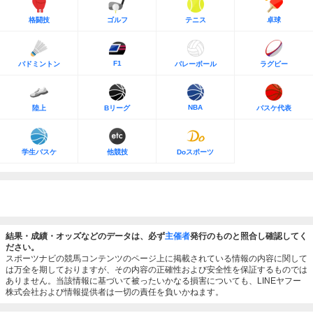
格闘技
ゴルフ
テニス
卓球
F1
バドミントン
バレーボール
ラグビー
NBA
陸上
Bリーグ
バスケ代表
学生バスケ
他競技
Doスポーツ
結果・成績・オッズなどのデータは、必ず
主催者
発行のものと照合し確認してく
ださい。
スポーツナビの競馬コンテンツのページ上に掲載されている情報の内容に関して
は万全を期しておりますが、その内容の正確性および安全性を保証するものでは
ありません。当該情報に基づいて被ったいかなる損害についても、LINEヤフー
株式会社および情報提供者は一切の責任を負いかねます。