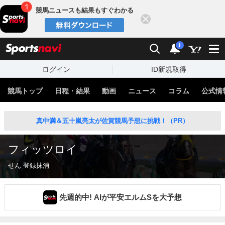
競馬ニュースも結果もすぐわかる
閉じる
スポーツナビ
検索
通知
i
ログイン
ID新規取得
競馬トップ
日程・結果
動画
ニュース
コラム
公式情
真中満＆五十嵐亮太が佐賀競馬予想に挑戦！（PR）
フィッツロイ
せん 登録抹消
先週的中! AIが平安エルムSを大予想