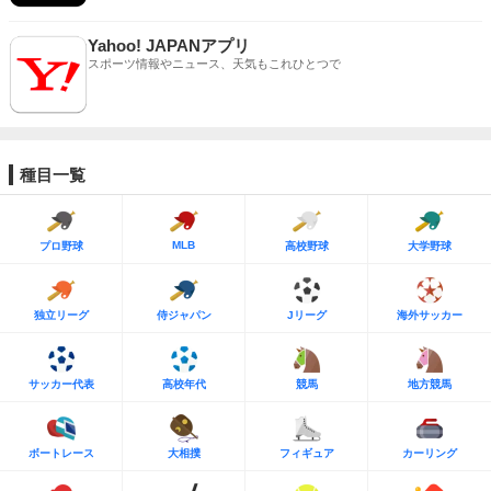
Yahoo! JAPANアプリ
スポーツ情報やニュース、天気もこれひとつで
種目一覧
MLB
プロ野球
高校野球
大学野球
独立リーグ
侍ジャパン
Jリーグ
海外サッカー
サッカー代表
高校年代
競馬
地方競馬
ボートレース
大相撲
フィギュア
カーリング