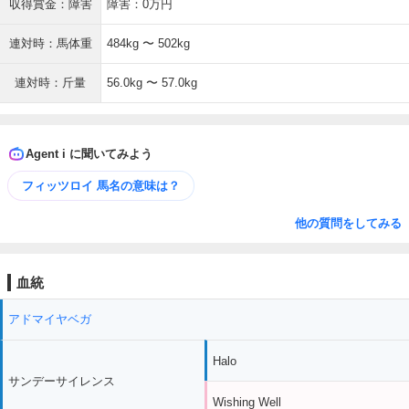
収得賞金：障害
障害：0万円
連対時：馬体重
484kg 〜 502kg
連対時：斤量
56.0kg 〜 57.0kg
Agent i に聞いてみよう
フィッツロイ 馬名の意味は？
他の質問をしてみる
血統
アドマイヤベガ
Halo
サンデーサイレンス
Wishing Well