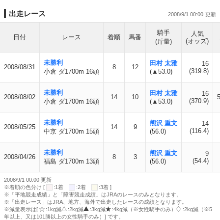
出走レース
2008/9/1 00:00
騎手
人気
日付
レース
着順
馬番
(オッズ)
(斤量)
未勝利
田村 太雅
16
2008/08/31
8
12
(319.8)
小倉 ダ1700m 16頭
(▲53.0)
未勝利
田村 太雅
16
2008/08/02
14
10
(370.9)
小倉 ダ1700m 16頭
(▲53.0)
未勝利
熊沢 重文
14
2008/05/25
14
9
(116.4)
中京 ダ1700m 15頭
(56.0)
未勝利
熊沢 重文
9
2008/04/26
8
3
(54.4)
福島 ダ1700m 13頭
(56.0)
2008/9/1 00:00 更新
※着順の色分け [
:1着
:2着
:3着 ]
※「平地競走成績」と「障害競走成績」はJRAのレースのみとなります。
※「出走レース」はJRA、地方、海外で出走したレースの成績となります。
※減量表示は[
:1kg減
:2kg減
:3kg減
:4kg減（※女性騎手のみ）
:2kg減（※5
年以上、又は101勝以上の女性騎手のみ）] です。