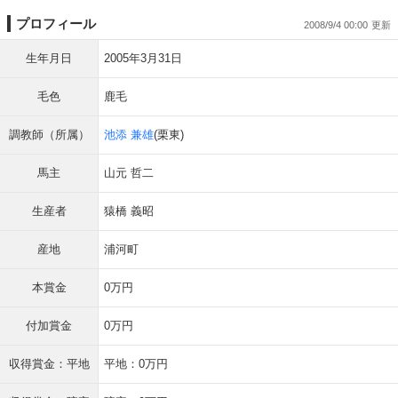
プロフィール
2008/9/4 00:00
生年月日
2005年3月31日
毛色
鹿毛
調教師（所属）
池添 兼雄
(栗東)
馬主
山元 哲二
生産者
猿橋 義昭
産地
浦河町
本賞金
0万円
付加賞金
0万円
収得賞金：平地
平地：0万円