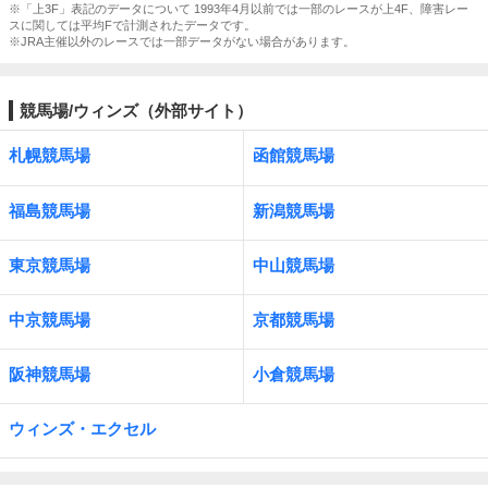
※「上3F」表記のデータについて 1993年4月以前では一部のレースが上4F、障害レー
スに関しては平均Fで計測されたデータです。
※JRA主催以外のレースでは一部データがない場合があります。
競馬場/ウィンズ（外部サイト）
札幌競馬場
函館競馬場
福島競馬場
新潟競馬場
東京競馬場
中山競馬場
中京競馬場
京都競馬場
阪神競馬場
小倉競馬場
ウィンズ・エクセル