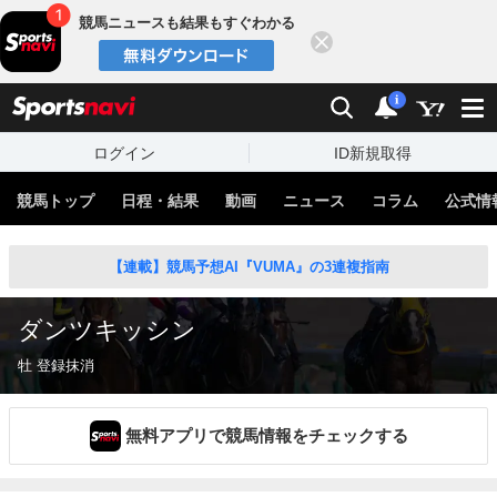
競馬ニュースも結果もすぐわかる
閉じる
スポーツナビ
検索
通知
i
ログイン
ID新規取得
競馬トップ
日程・結果
動画
ニュース
コラム
公式情
【連載】競馬予想AI『VUMA』の3連複指南
ダンツキッシン
牡 登録抹消
無料アプリで競馬情報をチェックする