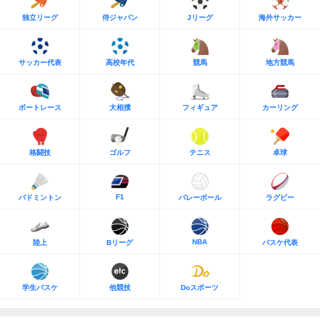
独立リーグ
侍ジャパン
Jリーグ
海外サッカー
サッカー代表
高校年代
競馬
地方競馬
ボートレース
大相撲
フィギュア
カーリング
格闘技
ゴルフ
テニス
卓球
F1
バドミントン
バレーボール
ラグビー
NBA
陸上
Bリーグ
バスケ代表
学生バスケ
他競技
Doスポーツ