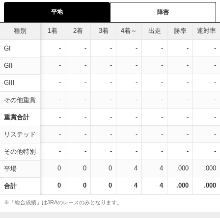
平地
障害
種別
1着
2着
3着
4着～
出走
勝率
連対率
-
-
-
-
-
-
-
GI
-
-
-
-
-
-
-
GII
-
-
-
-
-
-
-
GIII
-
-
-
-
-
-
-
その他重賞
-
-
-
-
-
-
-
重賞合計
-
-
-
-
-
-
-
リステッド
-
-
-
-
-
-
-
その他特別
0
0
0
4
4
.000
.000
平場
0
0
0
4
4
.000
.000
合計
※「総合成績」はJRAのレースのみとなります。