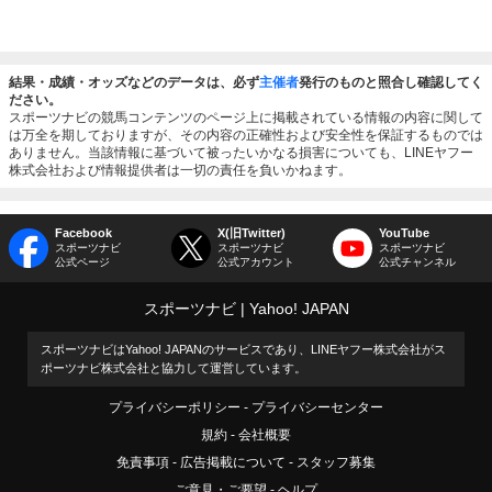
結果・成績・オッズなどのデータは、必ず
主催者
発行のものと照合し確認してく
ださい。
スポーツナビの競馬コンテンツのページ上に掲載されている情報の内容に関して
は万全を期しておりますが、その内容の正確性および安全性を保証するものでは
ありません。当該情報に基づいて被ったいかなる損害についても、LINEヤフー
株式会社および情報提供者は一切の責任を負いかねます。
Facebook
X(旧Twitter)
YouTube
スポーツナビ
スポーツナビ
スポーツナビ
公式ページ
公式アカウント
公式チャンネル
スポーツナビ
Yahoo! JAPAN
スポーツナビはYahoo! JAPANのサービスであり、LINEヤフー株式会社がス
ポーツナビ株式会社と協力して運営しています。
プライバシーポリシー
プライバシーセンター
規約
会社概要
免責事項
広告掲載について
スタッフ募集
ご意見・ご要望
ヘルプ