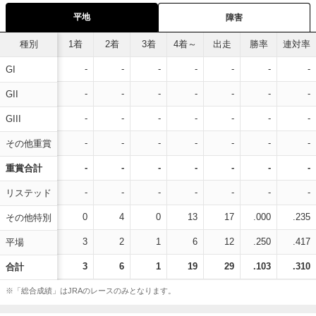
平地
障害
種別
1着
2着
3着
4着～
出走
勝率
連対率
-
-
-
-
-
-
-
GI
-
-
-
-
-
-
-
GII
-
-
-
-
-
-
-
GIII
-
-
-
-
-
-
-
その他重賞
-
-
-
-
-
-
-
重賞合計
-
-
-
-
-
-
-
リステッド
0
4
0
13
17
.000
.235
その他特別
3
2
1
6
12
.250
.417
平場
3
6
1
19
29
.103
.310
合計
※「総合成績」はJRAのレースのみとなります。