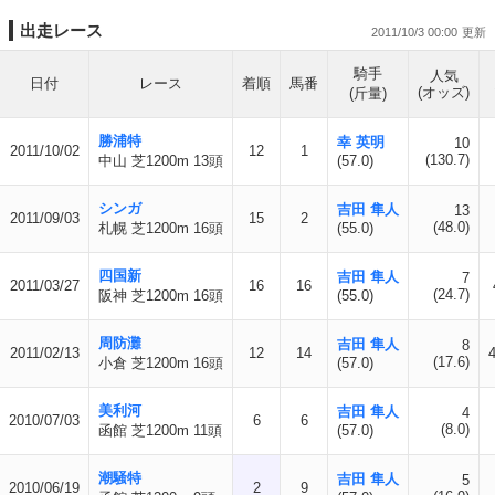
出走レース
2011/10/3 00:00
騎手
人気
日付
レース
着順
馬番
(オッズ)
(斤量)
勝浦特
幸 英明
10
2011/10/02
12
1
(130.7)
中山 芝1200m 13頭
(57.0)
シンガ
吉田 隼人
13
2011/09/03
15
2
(48.0)
札幌 芝1200m 16頭
(55.0)
四国新
吉田 隼人
7
2011/03/27
16
16
(24.7)
阪神 芝1200m 16頭
(55.0)
周防灘
吉田 隼人
8
2011/02/13
12
14
(17.6)
小倉 芝1200m 16頭
(57.0)
美利河
吉田 隼人
4
2010/07/03
6
6
(8.0)
函館 芝1200m 11頭
(57.0)
潮騒特
吉田 隼人
5
2010/06/19
2
9