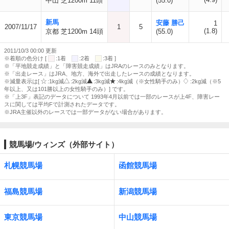
中山 芝1200m 11頭
(55.0)
新馬
安藤 勝己
1
2007/11/17
1
5
(1.8)
京都 芝1200m 14頭
(55.0)
2011/10/3 00:00 更新
※着順の色分け [
:1着
:2着
:3着 ]
※「平地競走成績」と「障害競走成績」はJRAのレースのみとなります。
※「出走レース」はJRA、地方、海外で出走したレースの成績となります。
※減量表示は[
:1kg減
:2kg減
:3kg減
:4kg減（※女性騎手のみ）
:2kg減（※5
年以上、又は101勝以上の女性騎手のみ）] です。
※「上3F」表記のデータについて 1993年4月以前では一部のレースが上4F、障害レー
スに関しては平均Fで計測されたデータです。
※JRA主催以外のレースでは一部データがない場合があります。
競馬場/ウィンズ（外部サイト）
札幌競馬場
函館競馬場
福島競馬場
新潟競馬場
東京競馬場
中山競馬場