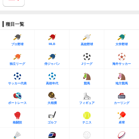
種目一覧
MLB
プロ野球
高校野球
大学野球
独立リーグ
侍ジャパン
Jリーグ
海外サッカー
サッカー代表
高校年代
競馬
地方競馬
ボートレース
大相撲
フィギュア
カーリング
格闘技
ゴルフ
テニス
卓球