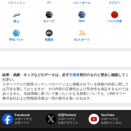
F1
バドミントン
バレーボール
ラグビー
NBA
陸上
Bリーグ
バスケ代表
学生バスケ
他競技
Doスポーツ
結果・成績・オッズなどのデータは、必ず
主催者
発行のものと照合し確認してく
ださい。
スポーツナビの競馬コンテンツのページ上に掲載されている情報の内容に関して
は万全を期しておりますが、その内容の正確性および安全性を保証するものでは
ありません。当該情報に基づいて被ったいかなる損害についても、LINEヤフー
株式会社および情報提供者は一切の責任を負いかねます。
Facebook
X(旧Twitter)
YouTube
スポーツナビ
スポーツナビ
スポーツナビ
公式ページ
公式アカウント
公式チャンネル