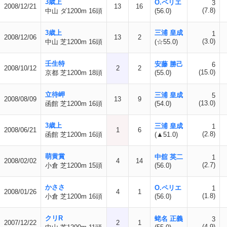
3歳上
O.ペリエ
3
2008/12/21
13
16
(7.8)
中山 ダ1200m 16頭
(56.0)
3歳上
三浦 皇成
1
2008/12/06
13
2
(3.0)
中山 芝1200m 16頭
(☆55.0)
壬生特
安藤 勝己
6
2008/10/12
2
2
(15.0)
京都 芝1200m 18頭
(55.0)
立待岬
三浦 皇成
5
2008/08/09
13
9
(13.0)
函館 芝1200m 16頭
(54.0)
3歳上
三浦 皇成
1
2008/06/21
1
6
(2.8)
函館 芝1200m 16頭
(▲51.0)
萌黄賞
中舘 英二
1
2008/02/02
4
14
(2.7)
小倉 芝1200m 15頭
(56.0)
かささ
O.ペリエ
1
2008/01/26
4
1
(1.8)
小倉 芝1200m 16頭
(56.0)
クリR
蛯名 正義
3
2007/12/22
2
1
(4.9)