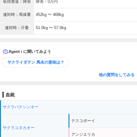
収得賞金：障害
障害：0万円
連対時：馬体重
452kg 〜 468kg
連対時：斤量
51.0kg 〜 57.0kg
Agent i に聞いてみよう
サクライダテン 馬名の意味は？
他の質問をしてみる
血統
サクラバクシンオー
テスコボーイ
サクラユタカオー
アンジエリカ