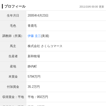
プロフィール
2011/10/6 00:00
生年月日
2005年4月23日
毛色
青鹿毛
調教師（所属）
伊藤 圭三
(美浦)
馬主
株式会社 さくらコマース
生産者
新和牧場
産地
静内町
本賞金
5794万円
付加賞金
35.2万円
収得賞金：平地
平地：950万円