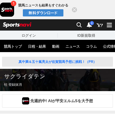
競馬ニュースも結果もすぐわかる
閉じる
スポーツナビ
検索
通知
i
ログイン
ID新規取得
競馬トップ
日程・結果
動画
ニュース
コラム
公式情
真中満＆五十嵐亮太が佐賀競馬予想に挑戦！（PR）
サクライダテン
牡 登録抹消
先週的中! AIが平安エルムSを大予想