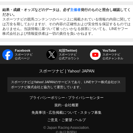
結果・成績・オッズなどのデータは、必ず
主催者
発行のものと照合し確認してく
ださい。
スポーツナビの競馬コンテンツのページ上に掲載されている情報の内容に関して
は万全を期しておりますが、その内容の正確性および安全性を保証するものでは
ありません。当該情報に基づいて被ったいかなる損害についても、LINEヤフー
株式会社および情報提供者は一切の責任を負いかねます。
Facebook
X(旧Twitter)
YouTube
スポーツナビ
スポーツナビ
スポーツナビ
公式ページ
公式アカウント
公式チャンネル
スポーツナビ
Yahoo! JAPAN
スポーツナビはYahoo! JAPANのサービスであり、LINEヤフー株式会社がス
ポーツナビ株式会社と協力して運営しています。
プライバシーポリシー
プライバシーセンター
規約
会社概要
免責事項
広告掲載について
スタッフ募集
ご意見・ご要望
ヘルプ
© Japan Racing Association.
© 毎日新聞社