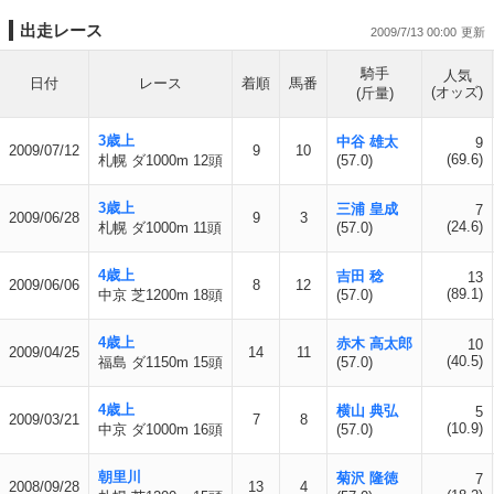
出走レース
2009/7/13 00:00
騎手
人気
日付
レース
着順
馬番
(オッズ)
(斤量)
3歳上
中谷 雄太
9
2009/07/12
9
10
(69.6)
札幌 ダ1000m 12頭
(57.0)
3歳上
三浦 皇成
7
2009/06/28
9
3
(24.6)
札幌 ダ1000m 11頭
(57.0)
4歳上
吉田 稔
13
2009/06/06
8
12
(89.1)
中京 芝1200m 18頭
(57.0)
4歳上
赤木 高太郎
10
2009/04/25
14
11
(40.5)
福島 ダ1150m 15頭
(57.0)
4歳上
横山 典弘
5
2009/03/21
7
8
(10.9)
中京 ダ1000m 16頭
(57.0)
朝里川
菊沢 隆徳
7
2008/09/28
13
4