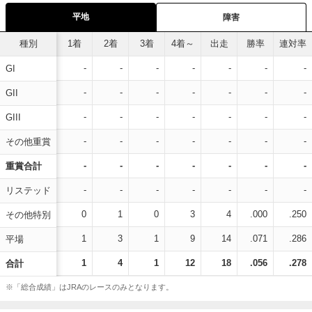
平地
障害
種別
1着
2着
3着
4着～
出走
勝率
連対率
-
-
-
-
-
-
-
GI
-
-
-
-
-
-
-
GII
-
-
-
-
-
-
-
GIII
-
-
-
-
-
-
-
その他重賞
-
-
-
-
-
-
-
重賞合計
-
-
-
-
-
-
-
リステッド
0
1
0
3
4
.000
.250
その他特別
1
3
1
9
14
.071
.286
平場
1
4
1
12
18
.056
.278
合計
※「総合成績」はJRAのレースのみとなります。