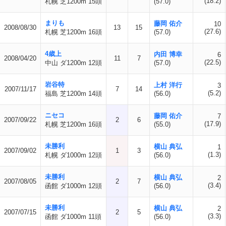
(18.2)
札幌 芝1200m 15頭
(57.0)
まりも
藤岡 佑介
10
2008/08/30
13
15
(27.6)
札幌 芝1200m 16頭
(57.0)
4歳上
内田 博幸
6
2008/04/20
11
7
(22.5)
中山 ダ1200m 12頭
(57.0)
岩谷特
上村 洋行
3
2007/11/17
7
14
(5.2)
福島 芝1200m 14頭
(56.0)
ニセコ
藤岡 佑介
7
2007/09/22
2
6
(17.9)
札幌 芝1200m 16頭
(55.0)
未勝利
横山 典弘
1
2007/09/02
1
3
(1.3)
札幌 ダ1000m 12頭
(56.0)
未勝利
横山 典弘
2
2007/08/05
2
7
(3.4)
函館 ダ1000m 12頭
(56.0)
未勝利
横山 典弘
2
2007/07/15
2
5
(3.3)
函館 ダ1000m 11頭
(56.0)