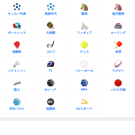
サッカー代表
高校年代
競馬
地方競馬
ボートレース
大相撲
フィギュア
カーリング
格闘技
ゴルフ
テニス
卓球
F1
バドミントン
バレーボール
ラグビー
NBA
陸上
Bリーグ
バスケ代表
学生バスケ
他競技
Doスポーツ