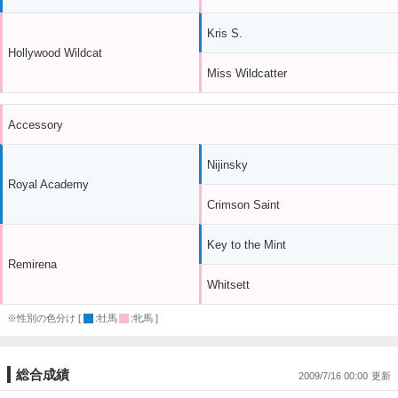
Kris S.
Hollywood Wildcat
Miss Wildcatter
Accessory
Nijinsky
Royal Academy
Crimson Saint
Key to the Mint
Remirena
Whitsett
※性別の色分け [
:牡馬
:牝馬 ]
総合成績
2009/7/16 00:00