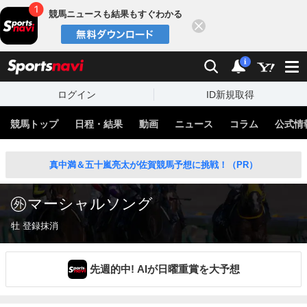
競馬ニュースも結果もすぐわかる
閉じる
スポーツナビ
検索
通知
i
ログイン
ID新規取得
競馬トップ
日程・結果
動画
ニュース
コラム
公式情
真中満＆五十嵐亮太が佐賀競馬予想に挑戦！（PR）
マーシャルソング
牡 登録抹消
先週的中! AIが日曜重賞を大予想