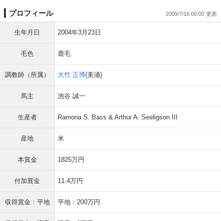
プロフィール
2009/7/16 00:00
生年月日
2004年3月23日
毛色
鹿毛
調教師（所属）
大竹 正博
(美浦)
馬主
池谷 誠一
生産者
Ramona S. Bass & Arthur A. Seeligson III
産地
米
本賞金
1825万円
付加賞金
11.4万円
収得賞金：平地
平地：200万円