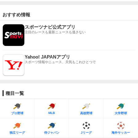
おすすめ情報
スポーツナビ公式アプリ
注目のレースも最新ニュースも逃さない
Yahoo! JAPANアプリ
スポーツ情報やニュース、天気もこれひとつで
種目一覧
MLB
プロ野球
高校野球
大学野球
独立リーグ
侍ジャパン
Jリーグ
海外サッカー