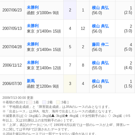
未勝利
横山 典弘
1
2007/06/23
2
1
(2.5)
函館 ダ1000m 9頭
(56.0)
未勝利
横山 典弘
2
2007/05/13
4
12
(3.0)
東京 ダ1400m 15頭
(56.0)
未勝利
藤田 伸二
4
2007/04/28
5
2
(5.0)
東京 ダ1400m 15頭
(56.0)
未勝利
横山 典弘
2
2006/11/12
7
8
(4.4)
東京 芝1400m 12頭
(55.0)
新馬
横山 典弘
1
2006/07/30
3
4
(1.5)
函館 芝1200m 9頭
(54.0)
2009/7/13 00:00 更新
※着順の色分け [
:1着
:2着
:3着 ]
※「平地競走成績」と「障害競走成績」はJRAのレースのみとなります。
※「出走レース」はJRA、地方、海外で出走したレースの成績となります。
※減量表示は[
:1kg減
:2kg減
:3kg減
:4kg減（※女性騎手のみ）
:2kg減（※5
年以上、又は101勝以上の女性騎手のみ）] です。
※「上3F」表記のデータについて 1993年4月以前では一部のレースが上4F、障害レー
スに関しては平均Fで計測されたデータです。
※JRA主催以外のレースでは一部データがない場合があります。