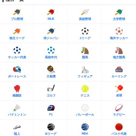
MLB
プロ野球
高校野球
大学野球
独立リーグ
侍ジャパン
Jリーグ
海外サッカー
サッカー代表
高校年代
競馬
地方競馬
ボートレース
大相撲
フィギュア
カーリング
格闘技
ゴルフ
テニス
卓球
F1
バドミントン
バレーボール
ラグビー
NBA
陸上
Bリーグ
バスケ代表