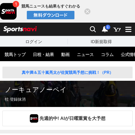
競馬ニュースも結果もすぐわかる
閉じる
スポーツナビ
検索
通知
i
ログイン
ID新規取得
競馬トップ
日程・結果
動画
ニュース
コラム
公式情
真中満＆五十嵐亮太が佐賀競馬予想に挑戦！（PR）
ノーキュアノーペイ
牡 登録抹消
先週的中! AIが日曜重賞を大予想