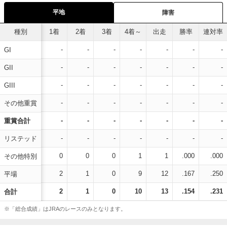
平地
障害
種別
1着
2着
3着
4着～
出走
勝率
連対率
-
-
-
-
-
-
-
GI
-
-
-
-
-
-
-
GII
-
-
-
-
-
-
-
GIII
-
-
-
-
-
-
-
その他重賞
-
-
-
-
-
-
-
重賞合計
-
-
-
-
-
-
-
リステッド
0
0
0
1
1
.000
.000
その他特別
2
1
0
9
12
.167
.250
平場
2
1
0
10
13
.154
.231
合計
※「総合成績」はJRAのレースのみとなります。