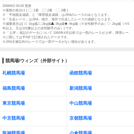
2008/6/2 00:00 更新
※着順の色分け [
:1着
:2着
:3着 ]
※「平地競走成績」と「障害競走成績」はJRAのレースのみとなります。
※「出走レース」はJRA、地方、海外で出走したレースの成績となります。
※減量表示は[
:1kg減
:2kg減
:3kg減
:4kg減（※女性騎手のみ）
:2kg減（※5
年以上、又は101勝以上の女性騎手のみ）] です。
※「上3F」表記のデータについて 1993年4月以前では一部のレースが上4F、障害レー
スに関しては平均Fで計測されたデータです。
※JRA主催以外のレースでは一部データがない場合があります。
競馬場/ウィンズ（外部サイト）
札幌競馬場
函館競馬場
福島競馬場
新潟競馬場
東京競馬場
中山競馬場
中京競馬場
京都競馬場
阪神競馬場
小倉競馬場