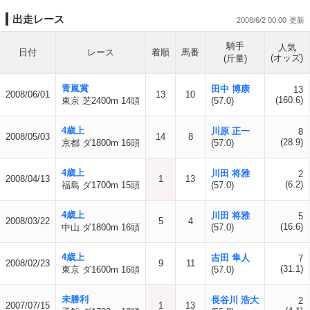
出走レース
2008/6/2 00:00
騎手
人気
日付
レース
着順
馬番
(オッズ)
(斤量)
青嵐賞
田中 博康
13
2008/06/01
13
10
(160.6)
東京 芝2400m 14頭
(57.0)
4歳上
川原 正一
8
2008/05/03
14
8
(28.9)
京都 ダ1800m 16頭
(57.0)
4歳上
川田 将雅
2
2008/04/13
1
13
(6.2)
福島 ダ1700m 15頭
(57.0)
4歳上
川田 将雅
5
2008/03/22
5
4
(16.6)
中山 ダ1800m 16頭
(57.0)
4歳上
吉田 隼人
7
2008/02/23
9
11
(31.1)
東京 ダ1600m 16頭
(57.0)
未勝利
長谷川 浩大
2
2007/07/15
1
13