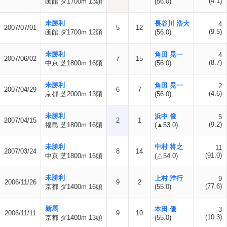
(4.1)
函館 ダ1700m 13頭
(56.0)
未勝利
長谷川 浩大
4
2007/07/01
5
12
(9.5)
函館 ダ1700m 12頭
(56.0)
未勝利
角田 晃一
4
2007/06/02
7
15
(8.7)
中京 芝1800m 16頭
(56.0)
未勝利
角田 晃一
2
2007/04/29
6
7
(4.6)
京都 芝2000m 13頭
(56.0)
未勝利
浜中 俊
5
2007/04/15
2
1
(9.2)
福島 芝1800m 16頭
(▲53.0)
未勝利
中村 将之
11
2007/03/24
8
14
(91.0)
中京 芝1800m 16頭
(△54.0)
未勝利
上村 洋行
9
2006/11/26
9
2
(77.6)
京都 ダ1400m 16頭
(55.0)
新馬
本田 優
3
2006/11/11
9
10
(10.3)
京都 ダ1400m 13頭
(55.0)