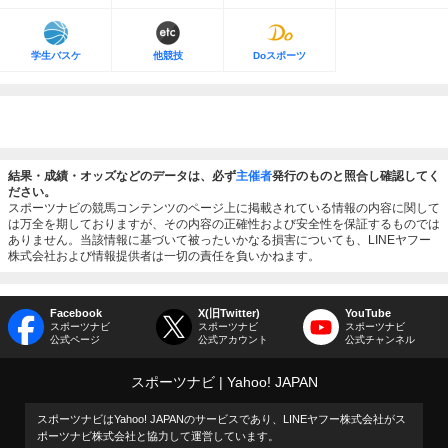
学生バスケ
他競技
Doスポーツ
結果・成績・オッズなどのデータは、必ず
主催者
発行のものと照合し確認してく
ださい。
スポーツナビの競馬コンテンツのページ上に掲載されている情報の内容に関して
は万全を期しておりますが、その内容の正確性および安全性を保証するものでは
ありません。当該情報に基づいて被ったいかなる損害についても、LINEヤフー
株式会社および情報提供者は一切の責任を負いかねます。
Facebook
X(旧Twitter)
YouTube
スポーツナビ
スポーツナビ
スポーツナビ
公式ページ
公式アカウント
公式チャンネル
スポーツナビ
Yahoo! JAPAN
スポーツナビはYahoo! JAPANのサービスであり、LINEヤフー株式会社がス
ポーツナビ株式会社と協力して運営しています。