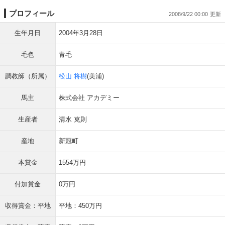
プロフィール
2008/9/22 00:00
生年月日
2004年3月28日
毛色
青毛
調教師（所属）
松山 将樹
(美浦)
馬主
株式会社 アカデミー
生産者
清水 克則
産地
新冠町
本賞金
1554万円
付加賞金
0万円
収得賞金：平地
平地：450万円