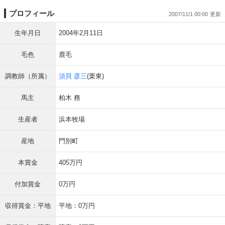
プロフィール
2007/11/1 00:00
生年月日
2004年2月11日
毛色
鹿毛
調教師（所属）
須貝 彦三
(栗東)
馬主
柏木 務
生産者
浜本牧場
産地
門別町
本賞金
405万円
付加賞金
0万円
収得賞金：平地
平地：0万円