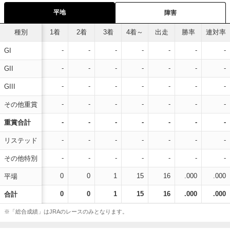
平地
障害
種別
1着
2着
3着
4着～
出走
勝率
連対率
-
-
-
-
-
-
-
GI
-
-
-
-
-
-
-
GII
-
-
-
-
-
-
-
GIII
-
-
-
-
-
-
-
その他重賞
-
-
-
-
-
-
-
重賞合計
-
-
-
-
-
-
-
リステッド
-
-
-
-
-
-
-
その他特別
0
0
1
15
16
.000
.000
平場
0
0
1
15
16
.000
.000
合計
※「総合成績」はJRAのレースのみとなります。