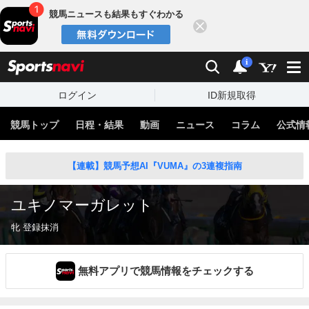
競馬ニュースも結果もすぐわかる
閉じる
スポーツナビ
検索
通知
i
ログイン
ID新規取得
競馬トップ
日程・結果
動画
ニュース
コラム
公式情
【連載】競馬予想AI『VUMA』の3連複指南
ユキノマーガレット
牝 登録抹消
無料アプリで競馬情報をチェックする