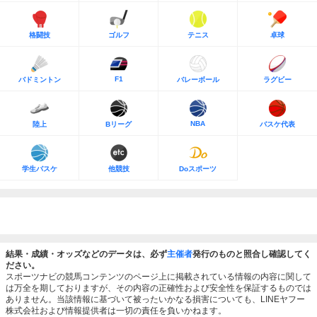
格闘技
ゴルフ
テニス
卓球
F1
バドミントン
バレーボール
ラグビー
NBA
陸上
Bリーグ
バスケ代表
学生バスケ
他競技
Doスポーツ
結果・成績・オッズなどのデータは、必ず
主催者
発行のものと照合し確認してく
ださい。
スポーツナビの競馬コンテンツのページ上に掲載されている情報の内容に関して
は万全を期しておりますが、その内容の正確性および安全性を保証するものでは
ありません。当該情報に基づいて被ったいかなる損害についても、LINEヤフー
株式会社および情報提供者は一切の責任を負いかねます。