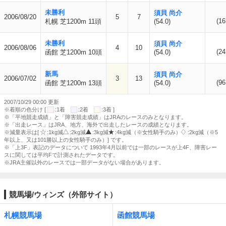
未勝利
須貝 尚介
2006/08/20
5
7
(16
札幌 芝1200m 11頭
(54.0)
未勝利
須貝 尚介
2006/08/06
4
10
(24
函館 芝1200m 10頭
(54.0)
新馬
須貝 尚介
2006/07/02
3
13
(96
函館 芝1200m 13頭
(54.0)
2007/10/29 00:00 更新
※着順の色分け [
:1着
:2着
:3着 ]
※「平地競走成績」と「障害競走成績」はJRAのレースのみとなります。
※「出走レース」はJRA、地方、海外で出走したレースの成績となります。
※減量表示は[
:1kg減
:2kg減
:3kg減
:4kg減（※女性騎手のみ）
:2kg減（※5
年以上、又は101勝以上の女性騎手のみ）] です。
※「上3F」表記のデータについて 1993年4月以前では一部のレースが上4F、障害レー
スに関しては平均Fで計測されたデータです。
※JRA主催以外のレースでは一部データがない場合があります。
競馬場/ウィンズ（外部サイト）
札幌競馬場
函館競馬場