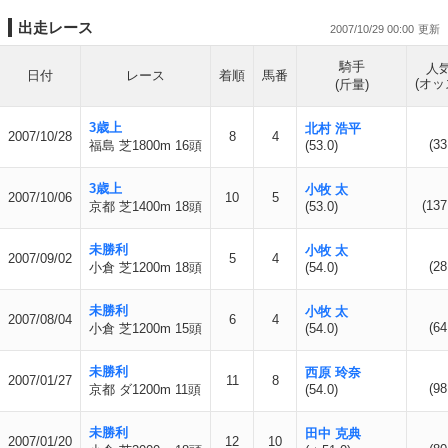
出走レース
2007/10/29 00:00
騎手
人
日付
レース
着順
馬番
(オッ
(斤量)
3歳上
北村 浩平
2007/10/28
8
4
(33
福島 芝1800m 16頭
(53.0)
3歳上
小牧 太
2007/10/06
10
5
(137
京都 芝1400m 18頭
(53.0)
未勝利
小牧 太
2007/09/02
5
4
(28
小倉 芝1200m 18頭
(54.0)
未勝利
小牧 太
2007/08/04
6
4
(64
小倉 芝1200m 15頭
(54.0)
未勝利
西原 玲奈
2007/01/27
11
8
(98
京都 ダ1200m 11頭
(54.0)
未勝利
田中 克典
2007/01/20
12
10