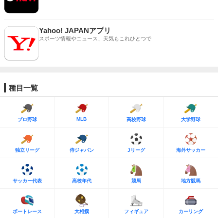
Yahoo! JAPANアプリ
スポーツ情報やニュース、天気もこれひとつで
種目一覧
MLB
プロ野球
高校野球
大学野球
独立リーグ
侍ジャパン
Jリーグ
海外サッカー
サッカー代表
高校年代
競馬
地方競馬
ボートレース
大相撲
フィギュア
カーリング