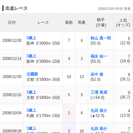
出走レース
2008/12/29 00:00
騎手
人気
日付
レース
着順
馬番
(オッズ)
(斤量)
3歳上
秋山 真一郎
6
2008/12/28
7
6
(12.8)
阪神 ダ1800m 10頭
(55.0)
3歳上
福永 祐一
7
2008/12/14
4
2
(19.4)
阪神 ダ1800m 12頭
(55.0)
北國新
浜中 俊
8
2008/11/30
10
13
(26.1)
京都 ダ1800m 16頭
(52.0)
3歳上
三浦 皇成
9
2008/11/16
5
5
(35.7)
京都 ダ1800m 16頭
(☆54.0)
3歳上
丸田 恭介
4
2008/10/04
1
6
(13.0)
札幌 ダ1700m 13頭
(▲52.0)
3歳上
丸田 恭介
7
2008/09/28
2
10