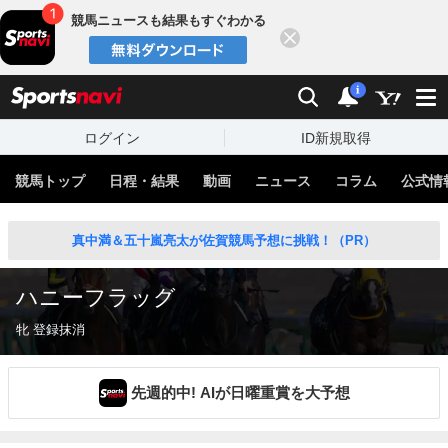
競馬ニュースも結果もすぐわかる
閉じる
スポーツナビ
検索
通知
i
ログイン
ID新規取得
競馬トップ
日程・結果
動画
ニュース
コラム
公式情
真中満＆五十嵐亮太が佐賀競馬予想に挑戦！（PR）
ハニーフラッグ
牝 登録抹消
先週的中! AIが日曜重賞を大予想