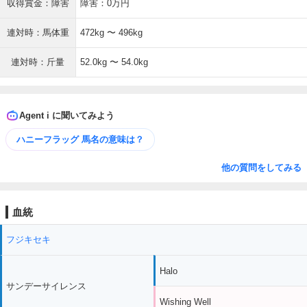
収得賞金：障害
障害：0万円
連対時：馬体重
472kg 〜 496kg
連対時：斤量
52.0kg 〜 54.0kg
Agent i に聞いてみよう
ハニーフラッグ 馬名の意味は？
他の質問をしてみる
血統
フジキセキ
Halo
サンデーサイレンス
Wishing Well