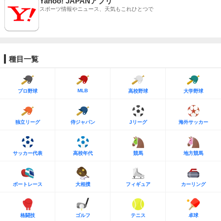
Yahoo! JAPANアプリ
スポーツ情報やニュース、天気もこれひとつで
種目一覧
MLB
プロ野球
高校野球
大学野球
独立リーグ
侍ジャパン
Jリーグ
海外サッカー
サッカー代表
高校年代
競馬
地方競馬
ボートレース
大相撲
フィギュア
カーリング
格闘技
ゴルフ
テニス
卓球