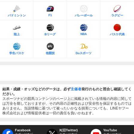
F1
バドミントン
バレーボール
ラグビー
NBA
陸上
Bリーグ
バスケ代表
学生バスケ
他競技
Doスポーツ
結果・成績・オッズなどのデータは、必ず
主催者
発行のものと照合し確認してく
ださい。
スポーツナビの競馬コンテンツのページ上に掲載されている情報の内容に関して
は万全を期しておりますが、その内容の正確性および安全性を保証するものでは
ありません。当該情報に基づいて被ったいかなる損害についても、LINEヤフー
株式会社および情報提供者は一切の責任を負いかねます。
Facebook
X(旧Twitter)
YouTube