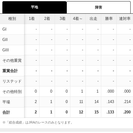
平地
障害
種別
1着
2着
3着
4着～
出走
勝率
連対率
-
-
-
-
-
-
-
GI
-
-
-
-
-
-
-
GII
-
-
-
-
-
-
-
GIII
-
-
-
-
-
-
-
その他重賞
-
-
-
-
-
-
-
重賞合計
-
-
-
-
-
-
-
リステッド
0
0
0
1
1
.000
.000
その他特別
2
1
0
11
14
.143
.214
平場
2
1
0
12
15
.133
.200
合計
※「総合成績」はJRAのレースのみとなります。