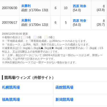
未勝利
西原 玲奈
8
2007/06/30
6
10
(43.8)
函館 ダ1700m 13頭
(54.0)
未勝利
西原 玲奈
8
2007/06/17
6
5
(26.7)
函館 ダ1700m 12頭
(54.0)
2008/12/29 00:00 更新
※着順の色分け [
:1着
:2着
:3着 ]
※「平地競走成績」と「障害競走成績」はJRAのレースのみとなります。
※「出走レース」はJRA、地方、海外で出走したレースの成績となります。
※減量表示は[
:1kg減
:2kg減
:3kg減
:4kg減（※女性騎手のみ）
:2kg減（※5
年以上、又は101勝以上の女性騎手のみ）] です。
※「上3F」表記のデータについて 1993年4月以前では一部のレースが上4F、障害レー
スに関しては平均Fで計測されたデータです。
※JRA主催以外のレースでは一部データがない場合があります。
競馬場/ウィンズ（外部サイト）
札幌競馬場
函館競馬場
福島競馬場
新潟競馬場