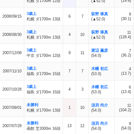
(19.6)
札幌 ダ1700m 12頭
(▲52.0)
3歳上
荻野 琢真
9
2008/09/15
6
7
(30.1)
札幌 ダ1700m 13頭
(▲52.0)
3歳上
荻野 琢真
11
2008/08/30
4
10
(128.4)
札幌 ダ1700m 13頭
(▲52.0)
3歳上
渡辺 薫彦
7
2007/12/08
9
11
(36.2)
中京 ダ1700m 12頭
(54.0)
3歳上
木幡 初広
4
2007/11/10
7
7
(13.7)
福島 ダ1700m 15頭
(53.0)
3歳上
木幡 初広
6
2007/10/28
4
3
(13.4)
福島 ダ1700m 15頭
(53.0)
未勝利
須貝 尚介
11
2007/09/01
1
10
(104.2)
札幌 ダ1700m 13頭
(54.0)
未勝利
須貝 尚介
9
2007/07/28
13
12
(54.0)
函館 芝2000m 16頭
(54.0)