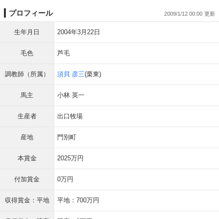
プロフィール
2009/1/12 00:00
生年月日
2004年3月22日
毛色
芦毛
調教師（所属）
須貝 彦三
(栗東)
馬主
小林 英一
生産者
出口牧場
産地
門別町
本賞金
2025万円
付加賞金
0万円
収得賞金：平地
平地：700万円