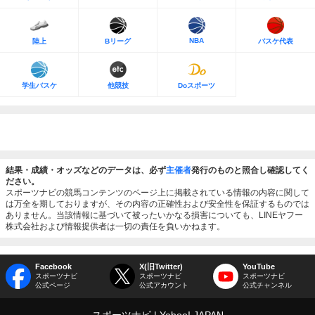
NBA
陸上
Bリーグ
バスケ代表
学生バスケ
他競技
Doスポーツ
結果・成績・オッズなどのデータは、必ず
主催者
発行のものと照合し確認してく
ださい。
スポーツナビの競馬コンテンツのページ上に掲載されている情報の内容に関して
は万全を期しておりますが、その内容の正確性および安全性を保証するものでは
ありません。当該情報に基づいて被ったいかなる損害についても、LINEヤフー
株式会社および情報提供者は一切の責任を負いかねます。
Facebook
X(旧Twitter)
YouTube
スポーツナビ
スポーツナビ
スポーツナビ
公式ページ
公式アカウント
公式チャンネル