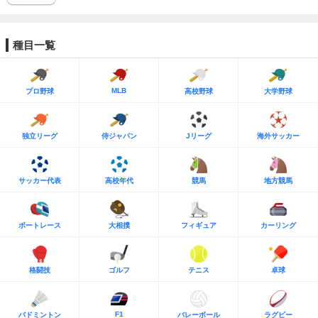
種目一覧
MLB
プロ野球
高校野球
大学野球
独立リーグ
侍ジャパン
Jリーグ
海外サッカー
サッカー代表
高校年代
競馬
地方競馬
ボートレース
大相撲
フィギュア
カーリング
格闘技
ゴルフ
テニス
卓球
F1
バドミントン
バレーボール
ラグビー