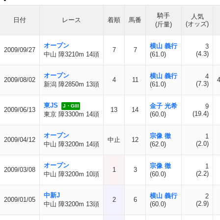
騎手
人気
日付
レース
着順
馬番
(オッズ)
(斤量)
オープン
横山 義行
3
2009/09/27
7
7
(4.3)
中山 障3210m 14頭
(61.0)
オープン
横山 義行
4
2009/08/02
4
11
(7.3)
新潟 障2850m 13頭
(61.0)
東JS
金子 光希
9
J・GIII
2009/06/13
13
14
(19.4)
東京 障3300m 14頭
(60.0)
オープン
宗像 徹
1
2009/04/12
中止
12
(2.0)
中山 障3200m 14頭
(62.0)
オープン
宗像 徹
1
2009/03/08
1
3
(2.2)
中山 障3200m 10頭
(60.0)
中新J
横山 義行
2
2009/01/05
2
6
(2.9)
中山 障3200m 13頭
(60.0)