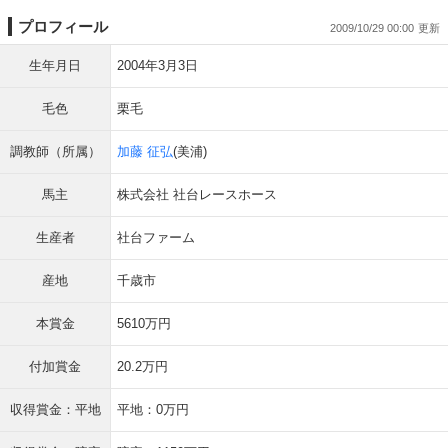
プロフィール
2009/10/29 00:00
生年月日
2004年3月3日
毛色
栗毛
調教師（所属）
加藤 征弘
(美浦)
馬主
株式会社 社台レースホース
生産者
社台ファーム
産地
千歳市
本賞金
5610万円
付加賞金
20.2万円
収得賞金：平地
平地：0万円