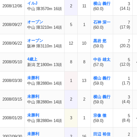
イルJ
横山 義行
3
2008/12/06
2
11
(14.1)
中山 障3570m 16頭
(60.0)
オープン
石神 深一
7
2008/09/27
5
1
(17.9)
中山 障3210m 14頭
(60.0)
オープン
黒岩 悠
7
2008/06/22
12
10
(20.2)
阪神 障3110m 14頭
(59.0)
4歳上
中谷 雄太
5
2008/05/10
8
8
(12.0)
新潟 芝1800m 13頭
(57.0)
未勝利
横山 義行
1
2008/03/30
1
13
(1.7)
中山 障2880m 14頭
(59.0)
未勝利
横山 義行
3
2008/03/15
2
2
(4.4)
中山 障2880m 14頭
(59.0)
未勝利
宗像 徹
5
2008/01/20
3
1
(8.4)
中山 障2880m 14頭
(59.0)
未勝利
田辺 裕信
2
2007/09/30
2
16