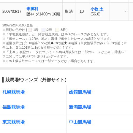
未勝利
小牧 太
2007/03/17
取消
10
-
阪神 ダ1400m 16頭
(56.0)
2009/9/28 00:00 更新
※着順の色分け [
:1着
:2着
:3着 ]
※「平地競走成績」と「障害競走成績」はJRAのレースのみとなります。
※「出走レース」はJRA、地方、海外で出走したレースの成績となります。
※減量表示は[
:1kg減
:2kg減
:3kg減
:4kg減（※女性騎手のみ）
:2kg減（※5
年以上、又は101勝以上の女性騎手のみ）] です。
※「上3F」表記のデータについて 1993年4月以前では一部のレースが上4F、障害レー
スに関しては平均Fで計測されたデータです。
※JRA主催以外のレースでは一部データがない場合があります。
競馬場/ウィンズ（外部サイト）
札幌競馬場
函館競馬場
福島競馬場
新潟競馬場
東京競馬場
中山競馬場