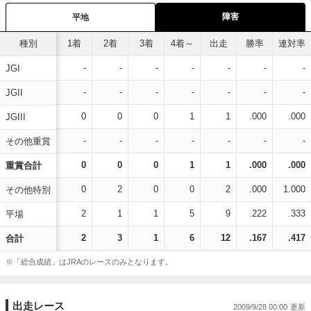
障害
平地
種別
1着
2着
3着
4着～
出走
勝率
連対率
-
-
-
-
-
-
-
JGI
-
-
-
-
-
-
-
JGII
0
0
0
1
1
.000
.000
JGIII
-
-
-
-
-
-
-
その他重賞
0
0
0
1
1
.000
.000
重賞合計
0
2
0
0
2
.000
1.000
その他特別
2
1
1
5
9
.222
.333
平場
2
3
1
6
12
.167
.417
合計
※「総合成績」はJRAのレースのみとなります。
出走レース
2009/9/28 00:00