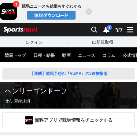
競馬ニュースも結果もすぐわかる
閉じる
スポーツナビ
検索
通知
i
ログイン
ID新規取得
競馬トップ
日程・結果
動画
ニュース
コラム
公式情
【連載】競馬予想AI『VUMA』の3連複指南
ヘンリーゴンドーフ
せん 登録抹消
無料アプリで競馬情報をチェックする