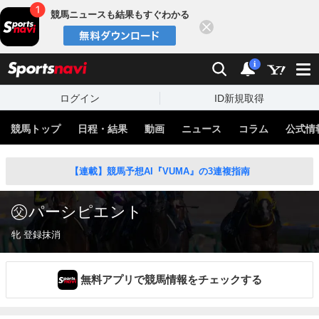
競馬ニュースも結果もすぐわかる
閉じる
スポーツナビ
検索
通知
i
ログイン
ID新規取得
競馬トップ
日程・結果
動画
ニュース
コラム
公式情
【連載】競馬予想AI『VUMA』の3連複指南
パーシピエント
牝 登録抹消
無料アプリで競馬情報をチェックする