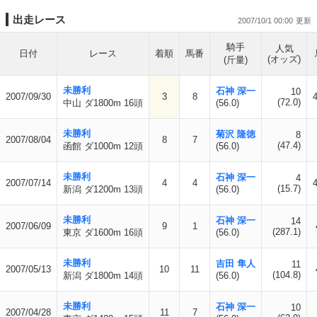
出走レース
2007/10/1 00:00
騎手
人気
日付
レース
着順
馬番
(オッズ)
(斤量)
未勝利
石神 深一
10
2007/09/30
3
8
(72.0)
中山 ダ1800m 16頭
(56.0)
未勝利
菊沢 隆徳
8
2007/08/04
8
7
(47.4)
函館 ダ1000m 12頭
(56.0)
未勝利
石神 深一
4
2007/07/14
4
4
(15.7)
新潟 ダ1200m 13頭
(56.0)
未勝利
石神 深一
14
2007/06/09
9
1
(287.1)
東京 ダ1600m 16頭
(56.0)
未勝利
吉田 隼人
11
2007/05/13
10
11
(104.8)
新潟 ダ1800m 14頭
(56.0)
未勝利
石神 深一
10
2007/04/28
11
7