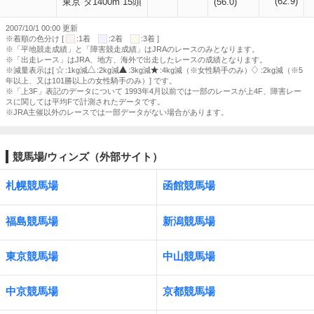
(62.9)
東京 ダ1400m 15頭
(56.0)
2007/10/1 00:00 更新
※着順の色分け [
:1着
:2着
:3着 ]
※「平地競走成績」と「障害競走成績」はJRAのレースのみとなります。
※「出走レース」はJRA、地方、海外で出走したレースの成績となります。
※減量表示は[
:1kg減
:2kg減
:3kg減
:4kg減（※女性騎手のみ）
:2kg減（※5
年以上、又は101勝以上の女性騎手のみ）] です。
※「上3F」表記のデータについて 1993年4月以前では一部のレースが上4F、障害レー
スに関しては平均Fで計測されたデータです。
※JRA主催以外のレースでは一部データがない場合があります。
競馬場/ウィンズ（外部サイト）
札幌競馬場
函館競馬場
福島競馬場
新潟競馬場
東京競馬場
中山競馬場
中京競馬場
京都競馬場