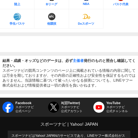
NBA
陸上
Bリーグ
バスケ代表
学生バスケ
他競技
Doスポーツ
結果・成績・オッズなどのデータは、必ず
主催者
発行のものと照合し確認してく
ださい。
スポーツナビの競馬コンテンツのページ上に掲載されている情報の内容に関して
は万全を期しておりますが、その内容の正確性および安全性を保証するものでは
ありません。当該情報に基づいて被ったいかなる損害についても、LINEヤフー
株式会社および情報提供者は一切の責任を負いかねます。
Facebook
X(旧Twitter)
YouTube
スポーツナビ
スポーツナビ
スポーツナビ
公式ページ
公式アカウント
公式チャンネル
スポーツナビ
Yahoo! JAPAN
スポーツナビはYahoo! JAPANのサービスであり、LINEヤフー株式会社がス