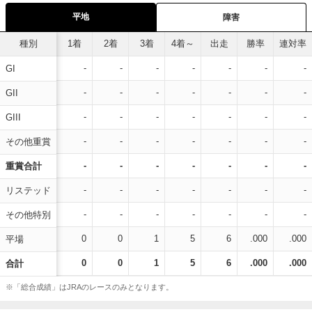
平地
障害
種別
1着
2着
3着
4着～
出走
勝率
連対率
-
-
-
-
-
-
-
GI
-
-
-
-
-
-
-
GII
-
-
-
-
-
-
-
GIII
-
-
-
-
-
-
-
その他重賞
-
-
-
-
-
-
-
重賞合計
-
-
-
-
-
-
-
リステッド
-
-
-
-
-
-
-
その他特別
0
0
1
5
6
.000
.000
平場
0
0
1
5
6
.000
.000
合計
※「総合成績」はJRAのレースのみとなります。