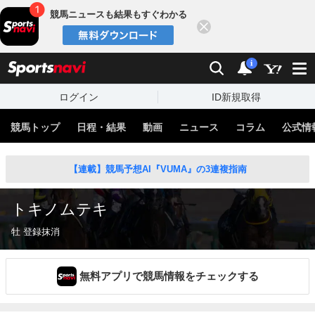
競馬ニュースも結果もすぐわかる
閉じる
スポーツナビ
検索
通知
i
ログイン
ID新規取得
競馬トップ
日程・結果
動画
ニュース
コラム
公式情
【連載】競馬予想AI『VUMA』の3連複指南
トキノムテキ
牡 登録抹消
無料アプリで競馬情報をチェックする