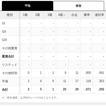
平地
障害
種別
1着
2着
3着
4着～
出走
勝率
連対率
-
-
-
-
-
-
-
GI
-
-
-
-
-
-
-
GII
-
-
-
-
-
-
-
GIII
-
-
-
-
-
-
-
その他重賞
-
-
-
-
-
-
-
重賞合計
-
-
-
-
-
-
-
リステッド
0
1
1
9
11
.000
.091
その他特別
2
4
0
11
17
.118
.353
平場
2
5
1
20
28
.071
.250
合計
※「総合成績」はJRAのレースのみとなります。