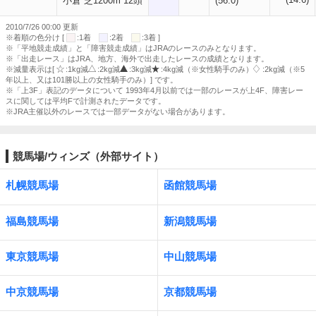
小倉 芝1200m 12頭
(56.0)
2010/7/26 00:00 更新
※着順の色分け [
:1着
:2着
:3着 ]
※「平地競走成績」と「障害競走成績」はJRAのレースのみとなります。
※「出走レース」はJRA、地方、海外で出走したレースの成績となります。
※減量表示は[
:1kg減
:2kg減
:3kg減
:4kg減（※女性騎手のみ）
:2kg減（※5
年以上、又は101勝以上の女性騎手のみ）] です。
※「上3F」表記のデータについて 1993年4月以前では一部のレースが上4F、障害レー
スに関しては平均Fで計測されたデータです。
※JRA主催以外のレースでは一部データがない場合があります。
競馬場/ウィンズ（外部サイト）
札幌競馬場
函館競馬場
福島競馬場
新潟競馬場
東京競馬場
中山競馬場
中京競馬場
京都競馬場