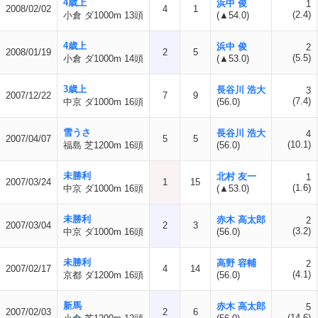
4歳上
浜中 俊
1
2008/02/02
4
1
(2.4)
小倉 ダ1000m 13頭
(▲54.0)
4歳上
浜中 俊
2
2008/01/19
2
5
(5.5)
小倉 ダ1000m 14頭
(▲53.0)
3歳上
長谷川 浩大
3
2007/12/22
7
9
(7.4)
中京 ダ1000m 16頭
(56.0)
雪うさ
長谷川 浩大
4
2007/04/07
5
5
(10.1)
福島 芝1200m 16頭
(56.0)
未勝利
北村 友一
1
2007/03/24
1
15
(1.6)
中京 ダ1000m 16頭
(▲53.0)
未勝利
赤木 高太郎
2
2007/03/04
2
3
(3.2)
中京 ダ1000m 16頭
(56.0)
未勝利
高野 容輔
2
2007/02/17
4
14
(4.1)
京都 ダ1200m 16頭
(56.0)
新馬
赤木 高太郎
5
2007/02/03
2
6
(14.6)