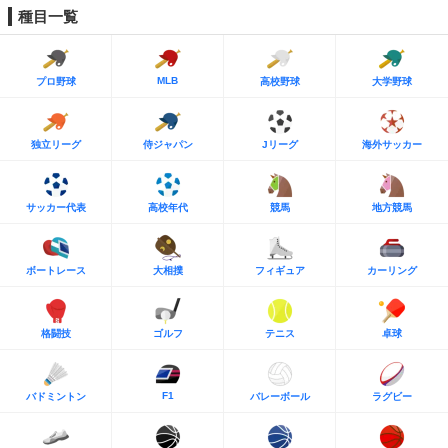
種目一覧
MLB
プロ野球
高校野球
大学野球
独立リーグ
侍ジャパン
Jリーグ
海外サッカー
サッカー代表
高校年代
競馬
地方競馬
ボートレース
大相撲
フィギュア
カーリング
格闘技
ゴルフ
テニス
卓球
F1
バドミントン
バレーボール
ラグビー