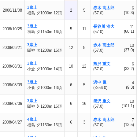
3歳上
赤木 高太郎
6
2008/11/08
2
5
(10.3)
福島 ダ1000m 12頭
(57.0)
3歳上
長谷川 浩大
11
2008/10/25
5
11
(60.1)
福島 ダ1150m 16頭
(57.0)
3歳上
赤木 高太郎
10
2008/09/21
12
8
(37.0)
阪神 ダ1200m 16頭
(57.0)
3歳上
熊沢 重文
6
2008/08/31
10
12
(33.2)
小倉 ダ1000m 14頭
(57.0)
3歳上
浜中 俊
4
2008/08/09
6
5
(9.3)
小倉 ダ1000m 13頭
(☆56.0)
3歳上
熊沢 重文
10
2008/07/06
6
16
(101.1)
阪神 芝1200m 16頭
(57.0)
4歳上
赤木 高太郎
7
2008/04/27
6
3
(13.5)
福島 ダ1150m 16頭
(57.0)