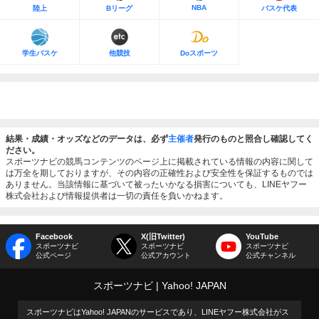
NBA
陸上
Bリーグ
バスケ代表
学生バスケ
他競技
Doスポーツ
結果・成績・オッズなどのデータは、必ず
主催者
発行のものと照合し確認してく
ださい。
スポーツナビの競馬コンテンツのページ上に掲載されている情報の内容に関して
は万全を期しておりますが、その内容の正確性および安全性を保証するものでは
ありません。当該情報に基づいて被ったいかなる損害についても、LINEヤフー
株式会社および情報提供者は一切の責任を負いかねます。
Facebook
X(旧Twitter)
YouTube
スポーツナビ
スポーツナビ
スポーツナビ
公式ページ
公式アカウント
公式チャンネル
スポーツナビ
Yahoo! JAPAN
スポーツナビはYahoo! JAPANのサービスであり、LINEヤフー株式会社がス