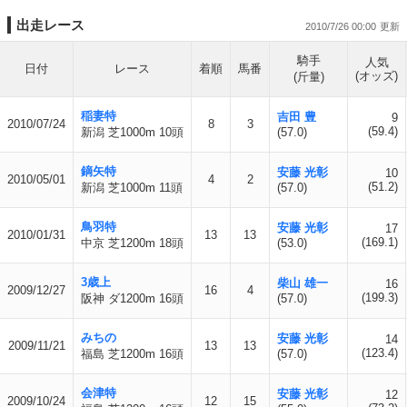
出走レース
2010/7/26 00:00
騎手
人気
日付
レース
着順
馬番
(オッズ)
(斤量)
稲妻特
吉田 豊
9
2010/07/24
8
3
(59.4)
新潟 芝1000m 10頭
(57.0)
鏑矢特
安藤 光彰
10
2010/05/01
4
2
(51.2)
新潟 芝1000m 11頭
(57.0)
鳥羽特
安藤 光彰
17
2010/01/31
13
13
(169.1)
中京 芝1200m 18頭
(53.0)
3歳上
柴山 雄一
16
2009/12/27
16
4
(199.3)
阪神 ダ1200m 16頭
(57.0)
みちの
安藤 光彰
14
2009/11/21
13
13
(123.4)
福島 芝1200m 16頭
(57.0)
会津特
安藤 光彰
12
2009/10/24
12
15