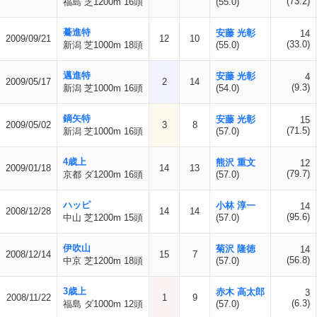
(73.2)
福島 芝1200m 16頭
(55.0)
驀進特
安藤 光彰
14
2009/09/21
12
10
(33.0)
新潟 芝1000m 18頭
(55.0)
邁進特
安藤 光彰
4
2009/05/17
2
14
(9.3)
新潟 芝1000m 16頭
(54.0)
鏑矢特
安藤 光彰
15
2009/05/02
3
8
(71.5)
新潟 芝1000m 16頭
(57.0)
4歳上
熊沢 重文
12
2009/01/18
14
13
(79.7)
京都 ダ1200m 16頭
(57.0)
ハッピ
小林 淳一
14
2008/12/28
14
14
(95.6)
中山 芝1200m 15頭
(57.0)
伊吹山
菊沢 隆徳
14
2008/12/14
15
7
(56.8)
中京 芝1200m 18頭
(57.0)
3歳上
赤木 高太郎
3
2008/11/22
1
9
(6.3)
福島 ダ1000m 12頭
(57.0)