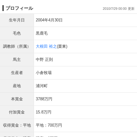
プロフィール
2010/7/29 00:00
生年月日
2004年4月30日
毛色
黒鹿毛
調教師（所属）
大根田 裕之
(栗東)
馬主
中野 正則
生産者
小倉牧場
産地
浦河町
本賞金
3788万円
付加賞金
15.8万円
収得賞金：平地
平地：700万円