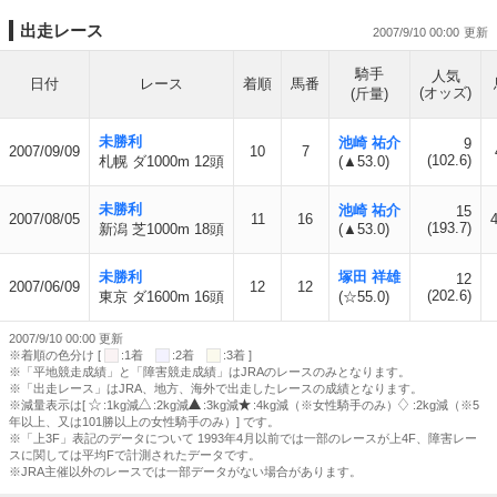
出走レース
2007/9/10 00:00
騎手
人気
日付
レース
着順
馬番
(オッズ)
(斤量)
未勝利
池崎 祐介
9
2007/09/09
10
7
(102.6)
札幌 ダ1000m 12頭
(▲53.0)
未勝利
池崎 祐介
15
2007/08/05
11
16
(193.7)
新潟 芝1000m 18頭
(▲53.0)
未勝利
塚田 祥雄
12
2007/06/09
12
12
(202.6)
東京 ダ1600m 16頭
(☆55.0)
2007/9/10 00:00 更新
※着順の色分け [
:1着
:2着
:3着 ]
※「平地競走成績」と「障害競走成績」はJRAのレースのみとなります。
※「出走レース」はJRA、地方、海外で出走したレースの成績となります。
※減量表示は[
:1kg減
:2kg減
:3kg減
:4kg減（※女性騎手のみ）
:2kg減（※5
年以上、又は101勝以上の女性騎手のみ）] です。
※「上3F」表記のデータについて 1993年4月以前では一部のレースが上4F、障害レー
スに関しては平均Fで計測されたデータです。
※JRA主催以外のレースでは一部データがない場合があります。