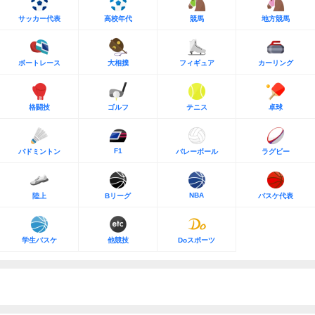
サッカー代表
高校年代
競馬
地方競馬
ボートレース
大相撲
フィギュア
カーリング
格闘技
ゴルフ
テニス
卓球
F1
バドミントン
バレーボール
ラグビー
NBA
陸上
Bリーグ
バスケ代表
学生バスケ
他競技
Doスポーツ