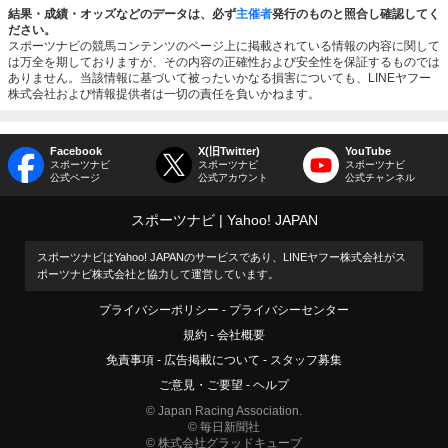
結果・成績・オッズなどのデータは、必ず
主催者
発行のものと照合し確認してく
ださい。
スポーツナビの競馬コンテンツのページ上に掲載されている情報の内容に関して
は万全を期しておりますが、その内容の正確性および安全性を保証するものでは
ありません。当該情報に基づいて被ったいかなる損害についても、LINEヤフー
株式会社および情報提供者は一切の責任を負いかねます。
Facebook
X(旧Twitter)
YouTube
スポーツナビ
スポーツナビ
スポーツナビ
公式ページ
公式アカウント
公式チャンネル
スポーツナビ
Yahoo! JAPAN
スポーツナビはYahoo! JAPANのサービスであり、LINEヤフー株式会社がス
ポーツナビ株式会社と協力して運営しています。
プライバシーポリシー
プライバシーセンター
規約
会社概要
免責事項
広告掲載について
スタッフ募集
ご意見・ご要望
ヘルプ
© Japan Racing Association.
© 毎日新聞社
© 株式会社グラッドキューブ