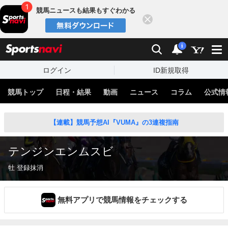
競馬ニュースも結果もすぐわかる
閉じる
スポーツナビ
検索
通知
i
ログイン
ID新規取得
競馬トップ
日程・結果
動画
ニュース
コラム
公式情
【連載】競馬予想AI『VUMA』の3連複指南
テンジンエンムスビ
牡 登録抹消
無料アプリで競馬情報をチェックする