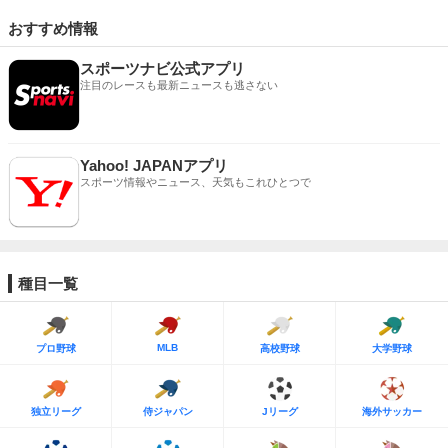
おすすめ情報
スポーツナビ公式アプリ
注目のレースも最新ニュースも逃さない
Yahoo! JAPANアプリ
スポーツ情報やニュース、天気もこれひとつで
種目一覧
MLB
プロ野球
高校野球
大学野球
独立リーグ
侍ジャパン
Jリーグ
海外サッカー