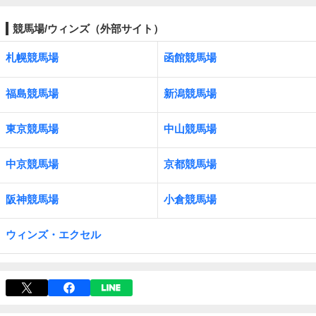
競馬場/ウィンズ（外部サイト）
札幌競馬場
函館競馬場
福島競馬場
新潟競馬場
東京競馬場
中山競馬場
中京競馬場
京都競馬場
阪神競馬場
小倉競馬場
ウィンズ・エクセル