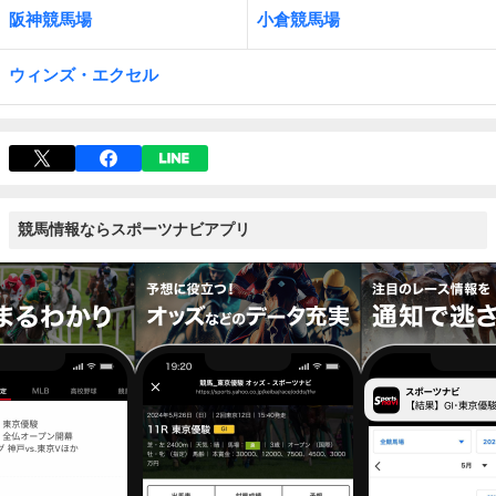
阪神競馬場
小倉競馬場
ウィンズ・エクセル
競馬情報ならスポーツナビアプリ