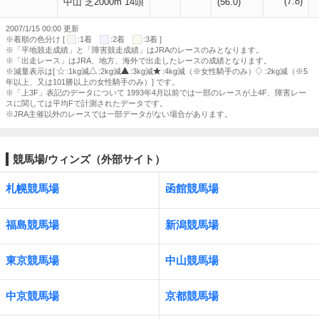
(7.8)
中山 芝2000m 14頭
(56.0)
2007/1/15 00:00 更新
※着順の色分け [
:1着
:2着
:3着 ]
※「平地競走成績」と「障害競走成績」はJRAのレースのみとなります。
※「出走レース」はJRA、地方、海外で出走したレースの成績となります。
※減量表示は[
:1kg減
:2kg減
:3kg減
:4kg減（※女性騎手のみ）
:2kg減（※5
年以上、又は101勝以上の女性騎手のみ）] です。
※「上3F」表記のデータについて 1993年4月以前では一部のレースが上4F、障害レー
スに関しては平均Fで計測されたデータです。
※JRA主催以外のレースでは一部データがない場合があります。
競馬場/ウィンズ（外部サイト）
札幌競馬場
函館競馬場
福島競馬場
新潟競馬場
東京競馬場
中山競馬場
中京競馬場
京都競馬場