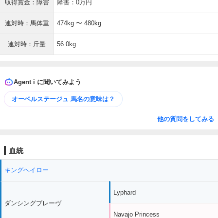
収得賞金：障害
障害：0万円
連対時：馬体重
474kg 〜 480kg
連対時：斤量
56.0kg
Agent i に聞いてみよう
オーベルステージュ 馬名の意味は？
他の質問をしてみる
血統
キングヘイロー
Lyphard
ダンシングブレーヴ
Navajo Princess