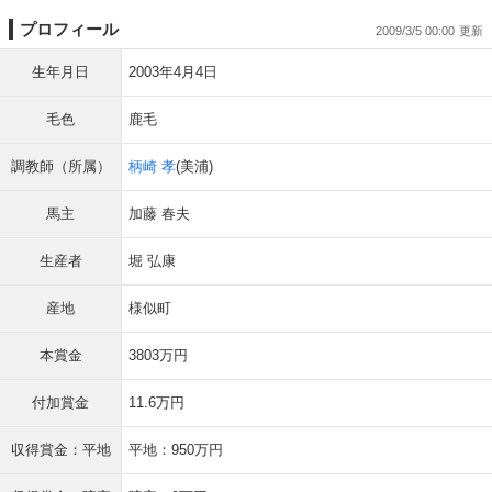
プロフィール
2009/3/5 00:00
生年月日
2003年4月4日
毛色
鹿毛
調教師（所属）
柄崎 孝
(美浦)
馬主
加藤 春夫
生産者
堀 弘康
産地
様似町
本賞金
3803万円
付加賞金
11.6万円
収得賞金：平地
平地：950万円