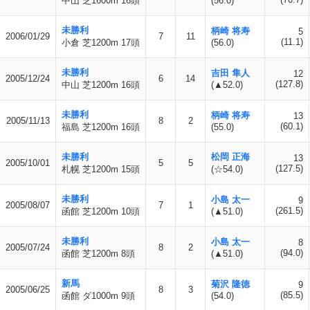
中山 芝1600m 16頭
(56.0)
未勝利
柄崎 将寿
5
2006/01/29
7
11
(11.1)
小倉 芝1200m 17頭
(56.0)
未勝利
吉田 隼人
12
2005/12/24
6
14
(127.8)
中山 芝1200m 16頭
(▲52.0)
未勝利
柄崎 将寿
13
2005/11/13
8
2
(60.1)
福島 芝1200m 16頭
(55.0)
未勝利
松岡 正海
13
2005/10/01
5
5
(127.5)
札幌 芝1200m 15頭
(☆54.0)
未勝利
小島 太一
9
2005/08/07
7
1
(261.5)
函館 芝1200m 10頭
(▲51.0)
未勝利
小島 太一
8
2005/07/24
8
2
(94.0)
函館 芝1200m 8頭
(▲51.0)
新馬
菊沢 隆徳
9
2005/06/25
8
3
(85.5)
函館 ダ1000m 9頭
(54.0)