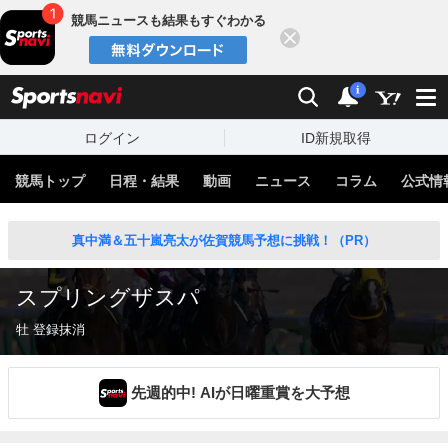
競馬ニュースも結果もすぐわかる
閉じる
スポーツナビ
検索
通知
i
ログイン
ID新規取得
競馬トップ
日程・結果
動画
ニュース
コラム
公式情
真中満＆五十嵐亮太が佐賀競馬予想に挑戦！（PR）
スプリングザスパ
牡 登録抹消
先週的中! AIが日曜重賞を大予想