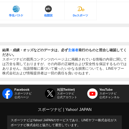
学生バスケ
他競技
Doスポーツ
結果・成績・オッズなどのデータは、必ず
主催者
発行のものと照合し確認してく
ださい。
スポーツナビの競馬コンテンツのページ上に掲載されている情報の内容に関して
は万全を期しておりますが、その内容の正確性および安全性を保証するものでは
ありません。当該情報に基づいて被ったいかなる損害についても、LINEヤフー
株式会社および情報提供者は一切の責任を負いかねます。
Facebook
X(旧Twitter)
YouTube
スポーツナビ
スポーツナビ
スポーツナビ
公式ページ
公式アカウント
公式チャンネル
スポーツナビ
Yahoo! JAPAN
スポーツナビはYahoo! JAPANのサービスであり、LINEヤフー株式会社がス
ポーツナビ株式会社と協力して運営しています。