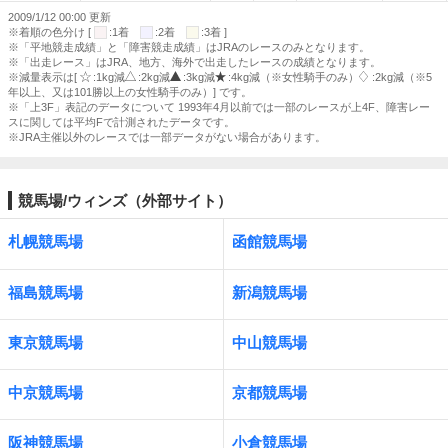
2009/1/12 00:00 更新
※着順の色分け [
:1着
:2着
:3着 ]
※「平地競走成績」と「障害競走成績」はJRAのレースのみとなります。
※「出走レース」はJRA、地方、海外で出走したレースの成績となります。
※減量表示は[
:1kg減
:2kg減
:3kg減
:4kg減（※女性騎手のみ）
:2kg減（※5
年以上、又は101勝以上の女性騎手のみ）] です。
※「上3F」表記のデータについて 1993年4月以前では一部のレースが上4F、障害レー
スに関しては平均Fで計測されたデータです。
※JRA主催以外のレースでは一部データがない場合があります。
競馬場/ウィンズ（外部サイト）
札幌競馬場
函館競馬場
福島競馬場
新潟競馬場
東京競馬場
中山競馬場
中京競馬場
京都競馬場
阪神競馬場
小倉競馬場