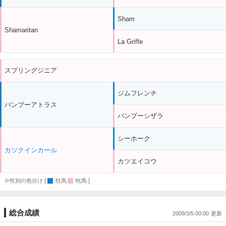
Sham
Shamaritan
La Griffe
スプリングジニア
ジムフレンチ
バンブーアトラス
バンブーシザラ
シーホーク
カツクインカール
カツエイコウ
※性別の色分け [
:牡馬
:牝馬 ]
総合成績
2009/3/5 00:00