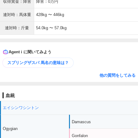
収得賞金：障害
障害：0万円
連対時：馬体重
428kg 〜 446kg
連対時：斤量
54.0kg 〜 57.0kg
Agent i に聞いてみよう
スプリングザスパ 馬名の意味は？
他の質問をしてみる
血統
エイシンワシントン
Damascus
Ogygian
Gonfalon