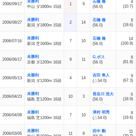
未勝利
石橋 脩
4
2006/09/17
1
9
(10.7)
中山 ダ1800m 15頭
(56.0)
未勝利
石橋 脩
8
2006/08/27
2
14
(18.6)
新潟 ダ1800m 15頭
(56.0)
未勝利
石橋 脩
14
2006/07/16
7
10
(100.8)
新潟 芝1600m 18頭
(56.0)
未勝利
G.ボス
8
2006/06/17
9
11
(81.8)
京都 ダ1200m 16頭
(56.0)
未勝利
吉田 隼人
9
2006/05/13
4
14
(67.3)
新潟 ダ1200m 15頭
(△54.0)
未勝利
長谷川 浩大
6
2006/04/23
10
3
(18.9)
福島 芝1200m 16頭
(56.0)
未勝利
津村 明秀
8
2006/04/08
7
10
(19.6)
福島 芝1200m 16頭
(△54.0)
未勝利
田中 剛
11
2006/03/05
11
8
(70.7)