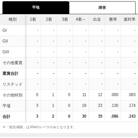
平地
障害
種別
1着
2着
3着
4着～
出走
勝率
連対率
-
-
-
-
-
-
-
GI
-
-
-
-
-
-
-
GII
-
-
-
-
-
-
-
GIII
-
-
-
-
-
-
-
その他重賞
-
-
-
-
-
-
-
重賞合計
-
-
-
-
-
-
-
リステッド
0
1
0
11
12
.000
.083
その他特別
3
1
0
19
23
.130
.174
平場
3
2
0
30
35
.086
.143
合計
※「総合成績」はJRAのレースのみとなります。