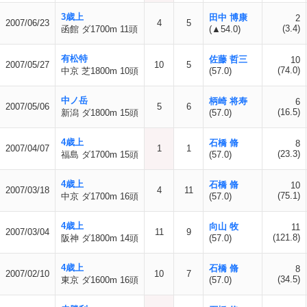
3歳上
田中 博康
2
2007/06/23
4
5
(3.4)
函館 ダ1700m 11頭
(▲54.0)
有松特
佐藤 哲三
10
2007/05/27
10
5
(74.0)
中京 芝1800m 10頭
(57.0)
中ノ岳
柄崎 将寿
6
2007/05/06
5
6
(16.5)
新潟 ダ1800m 15頭
(57.0)
4歳上
石橋 脩
8
2007/04/07
1
1
(23.3)
福島 ダ1700m 15頭
(57.0)
4歳上
石橋 脩
10
2007/03/18
4
11
(75.1)
中京 ダ1700m 16頭
(57.0)
4歳上
向山 牧
11
2007/03/04
11
9
(121.8)
阪神 ダ1800m 14頭
(57.0)
4歳上
石橋 脩
8
2007/02/10
10
7
(34.5)
東京 ダ1600m 16頭
(57.0)