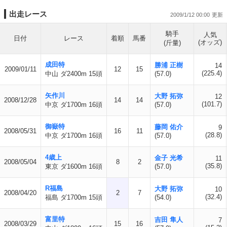
出走レース
2009/1/12 00:00
騎手
人気
日付
レース
着順
馬番
(オッズ)
(斤量)
成田特
勝浦 正樹
14
2009/01/11
12
15
(225.4)
中山 ダ2400m 15頭
(57.0)
矢作川
大野 拓弥
12
2008/12/28
14
14
(101.7)
中京 ダ1700m 16頭
(57.0)
御嶽特
藤岡 佑介
9
2008/05/31
16
11
(28.8)
中京 ダ1700m 16頭
(57.0)
4歳上
金子 光希
11
2008/05/04
8
2
(35.8)
東京 ダ1600m 16頭
(57.0)
R福島
大野 拓弥
10
2008/04/20
2
7
(32.4)
福島 ダ1700m 15頭
(54.0)
富里特
吉田 隼人
7
2008/03/29
15
16