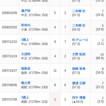
(15.3)
中山 ダ1800m 16頭
(57.0)
瀬戸特
二本柳 壮
7
2008/03/09
5
2
(15.4)
中京 ダ1700m 15頭
(57.0)
和布刈
二本柳 壮
5
2008/02/02
4
7
(18.8)
小倉 ダ1700m 16頭
(54.0)
3歳上
M.デムーロ
1
2007/12/22
9
7
(3.1)
中山 ダ1800m 16頭
(57.0)
大須特
大野 拓弥
14
2007/11/24
4
2
(98.8)
中京 ダ1700m 16頭
(57.0)
福島放
柄崎 将寿
8
2007/10/27
11
4
(34.0)
福島 ダ1700m 15頭
(57.0)
噴火湾
勝浦 正樹
7
2007/08/05
8
6
(22.2)
函館 ダ1700m 13頭
(57.0)
3歳上
田中 博康
1
2007/07/08
1
2
(3.0)
函館 ダ1700m 11頭
(▲54.0)