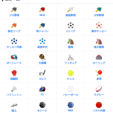
MLB
プロ野球
高校野球
大学野球
独立リーグ
侍ジャパン
Jリーグ
海外サッカー
サッカー代表
高校年代
競馬
地方競馬
ボートレース
大相撲
フィギュア
カーリング
格闘技
ゴルフ
テニス
卓球
F1
バドミントン
バレーボール
ラグビー
NBA
陸上
Bリーグ
バスケ代表