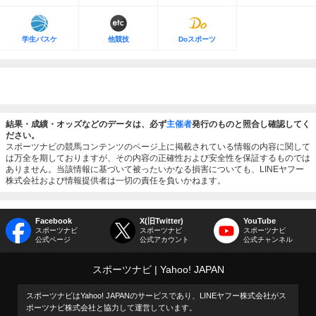
学生バスケ
他競技
Doスポーツ
結果・成績・オッズなどのデータは、必ず
主催者
発行のものと照合し確認してく
ださい。
スポーツナビの競馬コンテンツのページ上に掲載されている情報の内容に関して
は万全を期しておりますが、その内容の正確性および安全性を保証するものでは
ありません。当該情報に基づいて被ったいかなる損害についても、LINEヤフー
株式会社および情報提供者は一切の責任を負いかねます。
Facebook
X(旧Twitter)
YouTube
スポーツナビ
スポーツナビ
スポーツナビ
公式ページ
公式アカウント
公式チャンネル
スポーツナビ
Yahoo! JAPAN
スポーツナビはYahoo! JAPANのサービスであり、LINEヤフー株式会社がス
ポーツナビ株式会社と協力して運営しています。