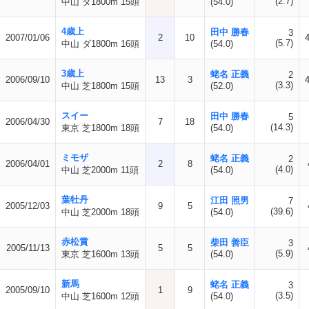
(2.7)
中山 ダ1800m 15頭
(54.0)
4歳上
田中 勝春
3
2007/01/06
2
10
(5.7)
中山 ダ1800m 16頭
(54.0)
3歳上
蛯名 正義
2
2006/09/10
13
3
(3.3)
中山 芝1800m 15頭
(52.0)
スイー
田中 勝春
5
2006/04/30
7
18
(14.3)
東京 芝1800m 18頭
(54.0)
ミモザ
蛯名 正義
2
2006/04/01
2
8
(4.0)
中山 芝2000m 11頭
(54.0)
葉牡丹
江田 照男
7
2005/12/03
9
5
(39.6)
中山 芝2000m 18頭
(54.0)
赤松賞
柴田 善臣
3
2005/11/13
5
5
(5.9)
東京 芝1600m 13頭
(54.0)
新馬
蛯名 正義
3
2005/09/10
1
9
(3.5)
中山 芝1600m 12頭
(54.0)