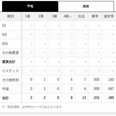
平地
障害
種別
1着
2着
3着
4着～
出走
勝率
連対率
-
-
-
-
-
-
-
GI
-
-
-
-
-
-
-
GII
-
-
-
-
-
-
-
GIII
-
-
-
-
-
-
-
その他重賞
-
-
-
-
-
-
-
重賞合計
-
-
-
-
-
-
-
リステッド
0
1
0
6
7
.000
.143
その他特別
3
1
0
2
6
.500
.667
平場
3
2
0
8
13
.231
.385
合計
※「総合成績」はJRAのレースのみとなります。