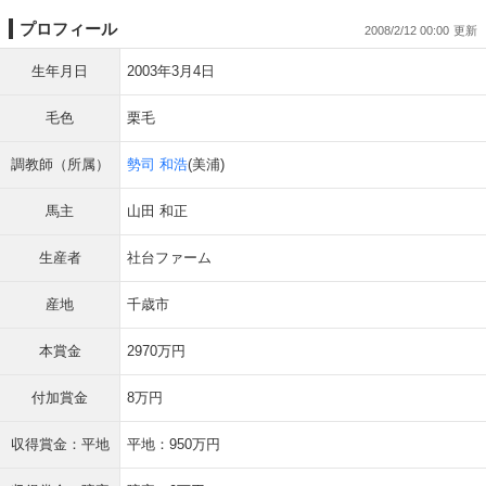
プロフィール
2008/2/12 00:00
生年月日
2003年3月4日
毛色
栗毛
調教師（所属）
勢司 和浩
(美浦)
馬主
山田 和正
生産者
社台ファーム
産地
千歳市
本賞金
2970万円
付加賞金
8万円
収得賞金：平地
平地：950万円