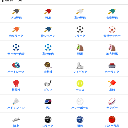
MLB
プロ野球
高校野球
大学野球
独立リーグ
侍ジャパン
Jリーグ
海外サッカー
サッカー代表
高校年代
競馬
地方競馬
ボートレース
大相撲
フィギュア
カーリング
格闘技
ゴルフ
テニス
卓球
F1
バドミントン
バレーボール
ラグビー
NBA
陸上
Bリーグ
バスケ代表