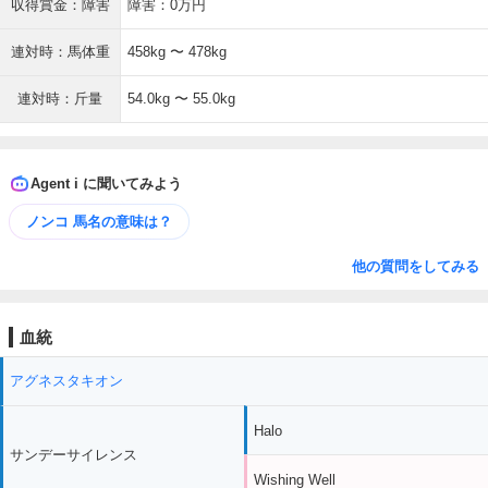
収得賞金：障害
障害：0万円
連対時：馬体重
458kg 〜 478kg
連対時：斤量
54.0kg 〜 55.0kg
Agent i に聞いてみよう
ノンコ 馬名の意味は？
他の質問をしてみる
血統
アグネスタキオン
Halo
サンデーサイレンス
Wishing Well