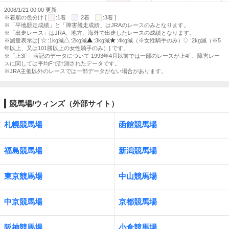
2008/1/21 00:00 更新
※着順の色分け [
:1着
:2着
:3着 ]
※「平地競走成績」と「障害競走成績」はJRAのレースのみとなります。
※「出走レース」はJRA、地方、海外で出走したレースの成績となります。
※減量表示は[
:1kg減
:2kg減
:3kg減
:4kg減（※女性騎手のみ）
:2kg減（※5
年以上、又は101勝以上の女性騎手のみ）] です。
※「上3F」表記のデータについて 1993年4月以前では一部のレースが上4F、障害レー
スに関しては平均Fで計測されたデータです。
※JRA主催以外のレースでは一部データがない場合があります。
競馬場/ウィンズ（外部サイト）
札幌競馬場
函館競馬場
福島競馬場
新潟競馬場
東京競馬場
中山競馬場
中京競馬場
京都競馬場
阪神競馬場
小倉競馬場