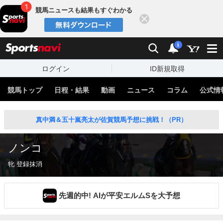
競馬ニュースも結果もすぐわかる
閉じる
スポーツナビ
検索
通知
i
ログイン
ID新規取得
競馬トップ
日程・結果
動画
ニュース
コラム
公式情
真中満＆五十嵐亮太が佐賀競馬予想に挑戦！（PR）
ノンコ
牝 登録抹消
先週的中! AIが平安エルムSを大予想