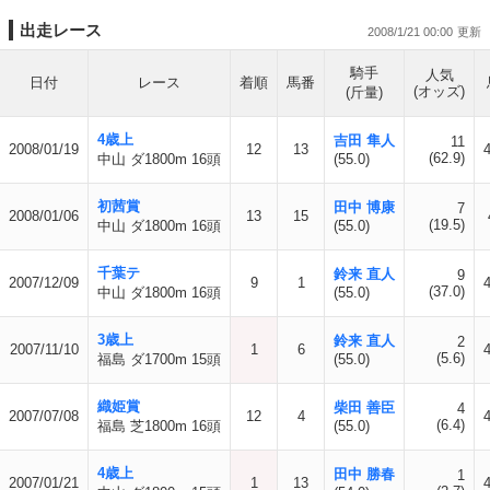
出走レース
2008/1/21 00:00
騎手
人気
日付
レース
着順
馬番
(オッズ)
(斤量)
4歳上
吉田 隼人
11
2008/01/19
12
13
(62.9)
中山 ダ1800m 16頭
(55.0)
初茜賞
田中 博康
7
2008/01/06
13
15
(19.5)
中山 ダ1800m 16頭
(55.0)
千葉テ
鈴来 直人
9
2007/12/09
9
1
(37.0)
中山 ダ1800m 16頭
(55.0)
3歳上
鈴来 直人
2
2007/11/10
1
6
(5.6)
福島 ダ1700m 15頭
(55.0)
織姫賞
柴田 善臣
4
2007/07/08
12
4
(6.4)
福島 芝1800m 16頭
(55.0)
4歳上
田中 勝春
1
2007/01/21
1
13