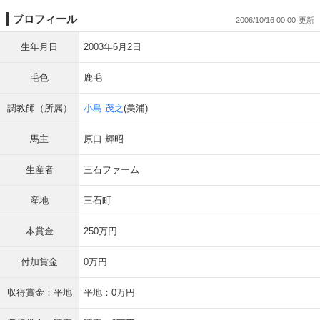
プロフィール
2006/10/16 00:00
生年月日
2003年6月2日
毛色
鹿毛
調教師（所属）
小島 茂之
(美浦)
馬主
原口 輝昭
生産者
三石ファーム
産地
三石町
本賞金
250万円
付加賞金
0万円
収得賞金：平地
平地：0万円