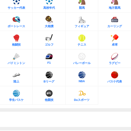
サッカー代表
高校年代
競馬
地方競馬
ボートレース
大相撲
フィギュア
カーリング
格闘技
ゴルフ
テニス
卓球
F1
バドミントン
バレーボール
ラグビー
NBA
陸上
Bリーグ
バスケ代表
学生バスケ
他競技
Doスポーツ