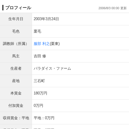
プロフィール
2006/8/3 00:00
生年月日
2003年3月24日
毛色
栗毛
調教師（所属）
服部 利之
(栗東)
馬主
吉田 修
生産者
パラダイス・ファーム
産地
三石町
本賞金
180万円
付加賞金
0万円
収得賞金：平地
平地：0万円