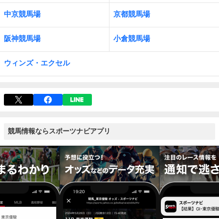
中京競馬場
京都競馬場
阪神競馬場
小倉競馬場
ウィンズ・エクセル
競馬情報ならスポーツナビアプリ