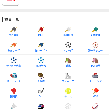
種目一覧
MLB
プロ野球
高校野球
大学野球
独立リーグ
侍ジャパン
Jリーグ
海外サッカー
サッカー代表
高校年代
競馬
地方競馬
ボートレース
大相撲
フィギュア
カーリング
格闘技
ゴルフ
テニス
卓球