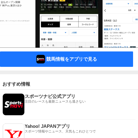
競馬情報をアプリで見る
おすすめ情報
スポーツナビ公式アプリ
注目のレースも最新ニュースも逃さない
Yahoo! JAPANアプリ
スポーツ情報やニュース、天気もこれひとつで