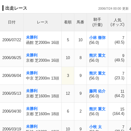
出走レース
2006/7/24 00:00
騎手
人気
日付
レース
着順
馬番
(オッズ)
(斤量)
未勝利
小林 徹弥
7
2006/07/22
5
10
(40.5)
函館 芝2000m 16頭
(56.0)
未勝利
熊沢 重文
9
2006/06/25
10
8
(49.5)
京都 芝2000m 16頭
(56.0)
未勝利
熊沢 重文
7
2006/06/04
3
9
(23.1)
中京 芝2000m 13頭
(56.0)
未勝利
藤岡 佑介
11
2006/05/13
12
9
(64.2)
京都 芝1600m 18頭
(56.0)
未勝利
熊沢 重文
15
2006/04/30
6
2
(164.4)
京都 芝1600m 18頭
(56.0)
未勝利
小牧 太
7
2006/03/19
10
9