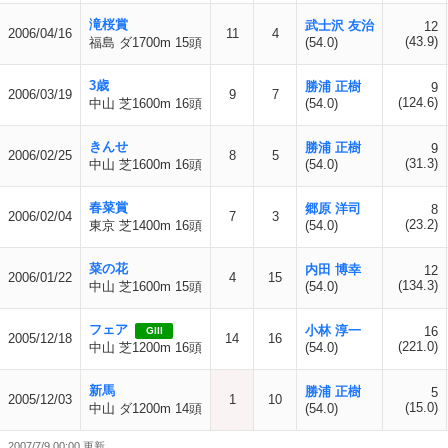
滝桜賞
武士沢 友治
12
2006/04/16
11
4
(43.9)
福島 ダ1700m 15頭
(54.0)
3歳
勝浦 正樹
9
2006/03/19
9
7
(124.6)
中山 芝1600m 16頭
(54.0)
きんせ
勝浦 正樹
9
2006/02/25
8
5
(31.3)
中山 芝1600m 16頭
(54.0)
春菜賞
郷原 洋司
8
2006/02/04
7
3
(23.2)
東京 芝1400m 16頭
(54.0)
菜の花
内田 博幸
12
2006/01/22
4
15
(134.3)
中山 芝1600m 15頭
(54.0)
フェア
小林 淳一
16
GIII
2005/12/18
14
16
(221.0)
中山 芝1200m 16頭
(54.0)
新馬
勝浦 正樹
5
2005/12/03
1
10
(15.0)
中山 ダ1200m 14頭
(54.0)
2007/7/9 00:00 更新