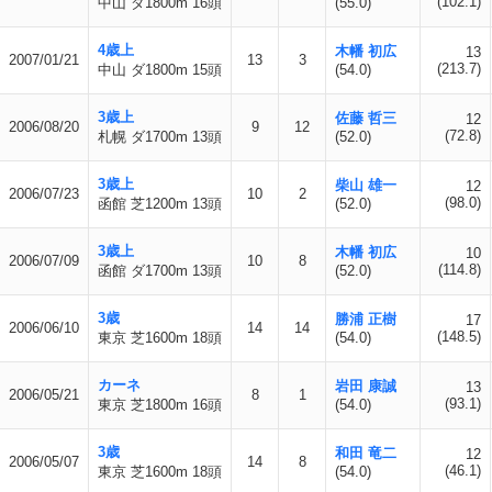
(102.1)
中山 ダ1800m 16頭
(55.0)
4歳上
木幡 初広
13
2007/01/21
13
3
(213.7)
中山 ダ1800m 15頭
(54.0)
3歳上
佐藤 哲三
12
2006/08/20
9
12
(72.8)
札幌 ダ1700m 13頭
(52.0)
3歳上
柴山 雄一
12
2006/07/23
10
2
(98.0)
函館 芝1200m 13頭
(52.0)
3歳上
木幡 初広
10
2006/07/09
10
8
(114.8)
函館 ダ1700m 13頭
(52.0)
3歳
勝浦 正樹
17
2006/06/10
14
14
(148.5)
東京 芝1600m 18頭
(54.0)
カーネ
岩田 康誠
13
2006/05/21
8
1
(93.1)
東京 芝1800m 16頭
(54.0)
3歳
和田 竜二
12
2006/05/07
14
8
(46.1)
東京 芝1600m 18頭
(54.0)