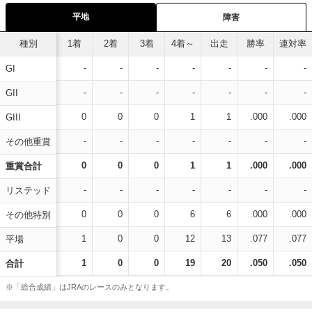
平地
障害
種別
1着
2着
3着
4着～
出走
勝率
連対率
-
-
-
-
-
-
-
GI
-
-
-
-
-
-
-
GII
0
0
0
1
1
.000
.000
GIII
-
-
-
-
-
-
-
その他重賞
0
0
0
1
1
.000
.000
重賞合計
-
-
-
-
-
-
-
リステッド
0
0
0
6
6
.000
.000
その他特別
1
0
0
12
13
.077
.077
平場
1
0
0
19
20
.050
.050
合計
※「総合成績」はJRAのレースのみとなります。