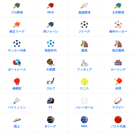
MLB
プロ野球
高校野球
大学野球
独立リーグ
侍ジャパン
Jリーグ
海外サッカー
サッカー代表
高校年代
競馬
地方競馬
ボートレース
大相撲
フィギュア
カーリング
格闘技
ゴルフ
テニス
卓球
F1
バドミントン
バレーボール
ラグビー
NBA
陸上
Bリーグ
バスケ代表