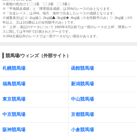
※着順の色分け [
:1着
:2着
:3着 ]
※「平地競走成績」と「障害競走成績」はJRAのレースのみとなります。
※「出走レース」はJRA、地方、海外で出走したレースの成績となります。
※減量表示は[
:1kg減
:2kg減
:3kg減
:4kg減（※女性騎手のみ）
:2kg減（※5
年以上、又は101勝以上の女性騎手のみ）] です。
※「上3F」表記のデータについて 1993年4月以前では一部のレースが上4F、障害レー
スに関しては平均Fで計測されたデータです。
※JRA主催以外のレースでは一部データがない場合があります。
競馬場/ウィンズ（外部サイト）
札幌競馬場
函館競馬場
福島競馬場
新潟競馬場
東京競馬場
中山競馬場
中京競馬場
京都競馬場
阪神競馬場
小倉競馬場