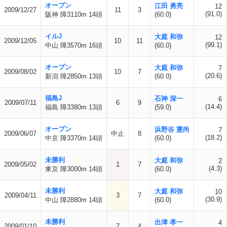
オープン
江田 勇亮
12
2009/12/27
11
3
(91.0)
阪神 障3110m 14頭
(60.0)
イルJ
大庭 和弥
12
2009/12/05
10
11
(99.1)
中山 障3570m 16頭
(60.0)
オープン
大庭 和弥
7
2009/08/02
10
7
(20.6)
新潟 障2850m 13頭
(60.0)
福島J
石神 深一
6
2009/07/11
6
9
(14.4)
福島 障3380m 13頭
(59.0)
オープン
浜野谷 憲尚
7
2009/06/07
中止
8
(18.2)
中京 障3370m 14頭
(60.0)
未勝利
大庭 和弥
2
2009/05/02
1
7
(4.3)
東京 障3000m 14頭
(60.0)
未勝利
大庭 和弥
10
2009/04/11
3
7
(30.9)
中山 障2880m 14頭
(60.0)
未勝利
出津 孝一
4
2009/01/10
7
4