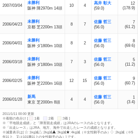
未勝利
高井 彰大
12
2007/03/04
10
4
(178.9)
阪神 障2970m 14頭
(59.0)
未勝利
佐藤 哲三
7
2006/04/23
8
7
(61.2)
京都 芝2200m 13頭
(56.0)
未勝利
佐藤 哲三
8
2006/04/01
8
2
(69.6)
阪神 ダ1800m 10頭
(56.0)
未勝利
佐藤 哲三
5
2006/03/18
7
3
(11.2)
阪神 ダ1800m 10頭
(56.0)
未勝利
佐藤 哲三
9
2006/02/25
12
15
(60.7)
阪神 芝2200m 16頭
(56.0)
新馬
佐藤 哲三
1
2006/01/28
4
4
(3.4)
東京 芝2000m 8頭
(56.0)
2011/1/11 00:00 更新
※着順の色分け [
:1着
:2着
:3着 ]
※「平地競走成績」と「障害競走成績」はJRAのレースのみとなります。
※「出走レース」はJRA、地方、海外で出走したレースの成績となります。
※減量表示は[
:1kg減
:2kg減
:3kg減
:4kg減（※女性騎手のみ）
:2kg減（※5
年以上、又は101勝以上の女性騎手のみ）] です。