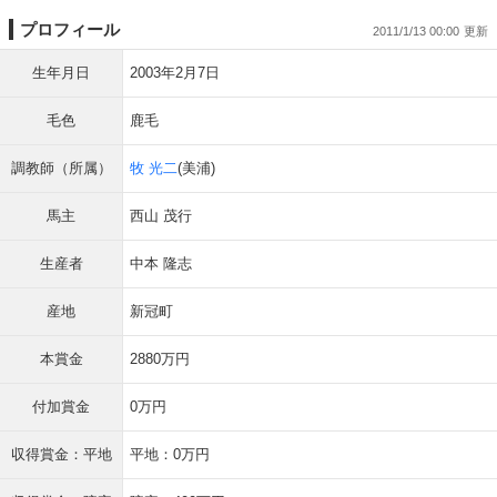
プロフィール
2011/1/13 00:00
生年月日
2003年2月7日
毛色
鹿毛
調教師（所属）
牧 光二
(美浦)
馬主
西山 茂行
生産者
中本 隆志
産地
新冠町
本賞金
2880万円
付加賞金
0万円
収得賞金：平地
平地：0万円