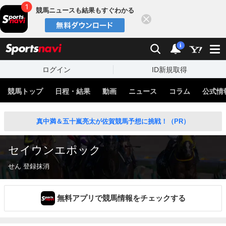
競馬ニュースも結果もすぐわかる
閉じる
スポーツナビ
検索
通知
i
ログイン
ID新規取得
競馬トップ
日程・結果
動画
ニュース
コラム
公式情
真中満＆五十嵐亮太が佐賀競馬予想に挑戦！（PR）
セイウンエポック
せん 登録抹消
無料アプリで競馬情報をチェックする