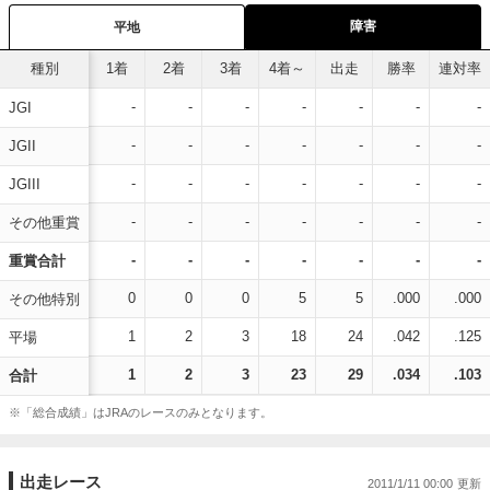
障害
平地
種別
1着
2着
3着
4着～
出走
勝率
連対率
-
-
-
-
-
-
-
JGI
-
-
-
-
-
-
-
JGII
-
-
-
-
-
-
-
JGIII
-
-
-
-
-
-
-
その他重賞
-
-
-
-
-
-
-
重賞合計
0
0
0
5
5
.000
.000
その他特別
1
2
3
18
24
.042
.125
平場
1
2
3
23
29
.034
.103
合計
※「総合成績」はJRAのレースのみとなります。
出走レース
2011/1/11 00:00