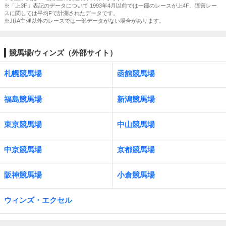
※「上3F」表記のデータについて 1993年4月以前では一部のレースが上4F、障害レー
スに関しては平均Fで計測されたデータです。
※JRA主催以外のレースでは一部データがない場合があります。
競馬場/ウィンズ（外部サイト）
札幌競馬場
函館競馬場
福島競馬場
新潟競馬場
東京競馬場
中山競馬場
中京競馬場
京都競馬場
阪神競馬場
小倉競馬場
ウィンズ・エクセル