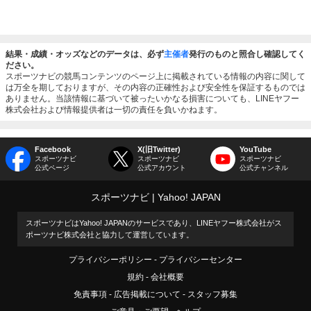
結果・成績・オッズなどのデータは、必ず
主催者
発行のものと照合し確認してく
ださい。
スポーツナビの競馬コンテンツのページ上に掲載されている情報の内容に関して
は万全を期しておりますが、その内容の正確性および安全性を保証するものでは
ありません。当該情報に基づいて被ったいかなる損害についても、LINEヤフー
株式会社および情報提供者は一切の責任を負いかねます。
Facebook
X(旧Twitter)
YouTube
スポーツナビ
スポーツナビ
スポーツナビ
公式ページ
公式アカウント
公式チャンネル
スポーツナビ
Yahoo! JAPAN
スポーツナビはYahoo! JAPANのサービスであり、LINEヤフー株式会社がス
ポーツナビ株式会社と協力して運営しています。
プライバシーポリシー
プライバシーセンター
規約
会社概要
免責事項
広告掲載について
スタッフ募集