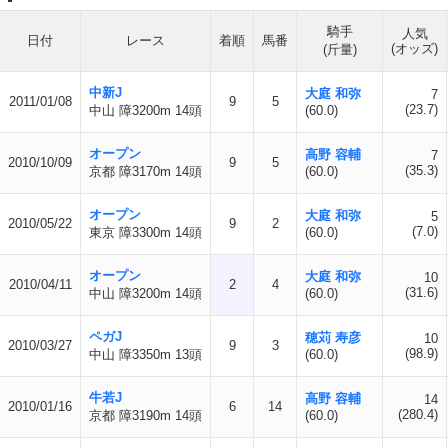
騎手
人気
日付
レース
着順
馬番
(オッズ)
(斤量)
中新J
大庭 和弥
7
2011/01/08
9
5
(23.7)
中山 障3200m 14頭
(60.0)
オープン
高野 容輔
7
2010/10/09
9
5
(35.3)
京都 障3170m 14頭
(60.0)
オープン
大庭 和弥
5
2010/05/22
9
2
(7.0)
東京 障3300m 14頭
(60.0)
オープン
大庭 和弥
10
2010/04/11
2
4
(31.6)
中山 障3200m 14頭
(60.0)
ペガJ
穂苅 寿彦
10
2010/03/27
9
3
(98.9)
中山 障3350m 13頭
(60.0)
牛若J
高野 容輔
14
2010/01/16
6
14
(280.4)
京都 障3190m 14頭
(60.0)