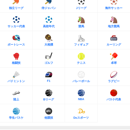
独立リーグ
侍ジャパン
Jリーグ
海外サッカー
サッカー代表
高校年代
競馬
地方競馬
ボートレース
大相撲
フィギュア
カーリング
格闘技
ゴルフ
テニス
卓球
F1
バドミントン
バレーボール
ラグビー
NBA
陸上
Bリーグ
バスケ代表
学生バスケ
他競技
Doスポーツ