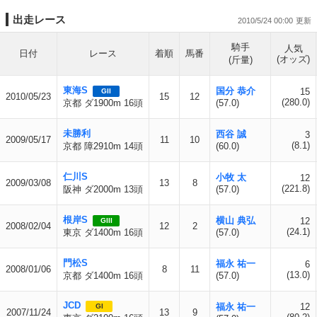
出走レース
2010/5/24 00:00
騎手
人気
日付
レース
着順
馬番
(オッズ)
(斤量)
東海S
国分 恭介
15
GII
2010/05/23
15
12
(280.0)
京都 ダ1900m 16頭
(57.0)
未勝利
西谷 誠
3
2009/05/17
11
10
(8.1)
京都 障2910m 14頭
(60.0)
仁川S
小牧 太
12
2009/03/08
13
8
(221.8)
阪神 ダ2000m 13頭
(57.0)
根岸S
横山 典弘
12
GIII
2008/02/04
12
2
(24.1)
東京 ダ1400m 16頭
(57.0)
門松S
福永 祐一
6
2008/01/06
8
11
(13.0)
京都 ダ1400m 16頭
(57.0)
JCD
福永 祐一
12
GI
2007/11/24
13
9