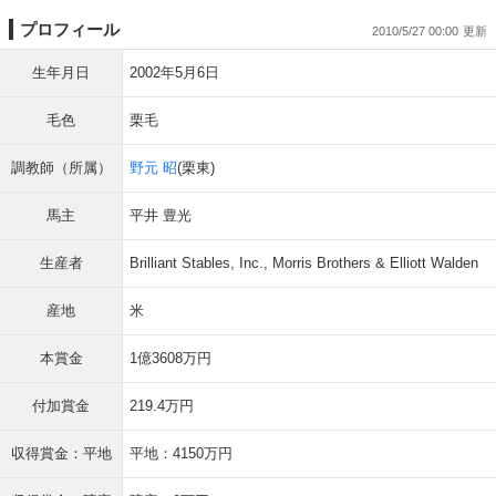
プロフィール
2010/5/27 00:00
生年月日
2002年5月6日
毛色
栗毛
調教師（所属）
野元 昭
(栗東)
馬主
平井 豊光
生産者
Brilliant Stables, Inc., Morris Brothers & Elliott Walden
産地
米
本賞金
1億3608万円
付加賞金
219.4万円
収得賞金：平地
平地：4150万円