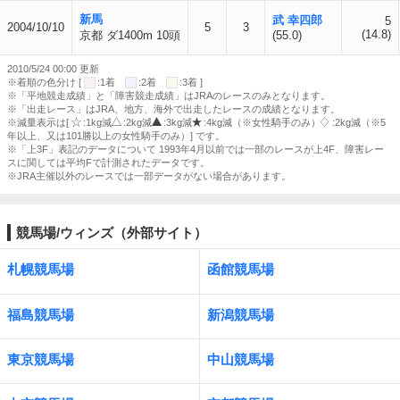
新馬
武 幸四郎
5
2004/10/10
5
3
(14.8)
京都 ダ1400m 10頭
(55.0)
2010/5/24 00:00 更新
※着順の色分け [
:1着
:2着
:3着 ]
※「平地競走成績」と「障害競走成績」はJRAのレースのみとなります。
※「出走レース」はJRA、地方、海外で出走したレースの成績となります。
※減量表示は[
:1kg減
:2kg減
:3kg減
:4kg減（※女性騎手のみ）
:2kg減（※5
年以上、又は101勝以上の女性騎手のみ）] です。
※「上3F」表記のデータについて 1993年4月以前では一部のレースが上4F、障害レー
スに関しては平均Fで計測されたデータです。
※JRA主催以外のレースでは一部データがない場合があります。
競馬場/ウィンズ（外部サイト）
札幌競馬場
函館競馬場
福島競馬場
新潟競馬場
東京競馬場
中山競馬場