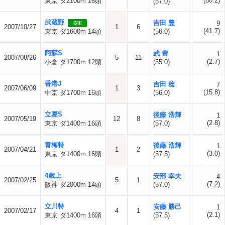
(80.2)
東京 ダ2100m 16頭
(57.0)
武蔵野
吉田 豊
9
GIII
2007/10/27
1
6
(41.7)
東京 ダ1600m 14頭
(56.0)
阿蘇S
武 豊
1
2007/08/26
5
11
(2.7)
小倉 ダ1700m 12頭
(55.0)
香港J
吉田 稔
7
2007/06/09
1
3
(15.8)
中京 ダ1700m 16頭
(56.0)
立夏S
後藤 浩輝
1
2007/05/19
12
8
(2.8)
東京 ダ1400m 16頭
(57.0)
青梅特
後藤 浩輝
1
2007/04/21
1
2
(3.0)
東京 ダ1400m 16頭
(57.5)
4歳上
安部 幸夫
4
2007/02/25
5
1
(7.2)
阪神 ダ2000m 14頭
(57.0)
立川特
安藤 勝己
1
2007/02/17
4
1
(2.1)
東京 ダ1400m 16頭
(57.5)