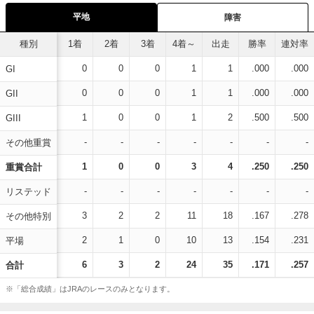
平地
障害
種別
1着
2着
3着
4着～
出走
勝率
連対率
0
0
0
1
1
.000
.000
GI
0
0
0
1
1
.000
.000
GII
1
0
0
1
2
.500
.500
GIII
-
-
-
-
-
-
-
その他重賞
1
0
0
3
4
.250
.250
重賞合計
-
-
-
-
-
-
-
リステッド
3
2
2
11
18
.167
.278
その他特別
2
1
0
10
13
.154
.231
平場
6
3
2
24
35
.171
.257
合計
※「総合成績」はJRAのレースのみとなります。