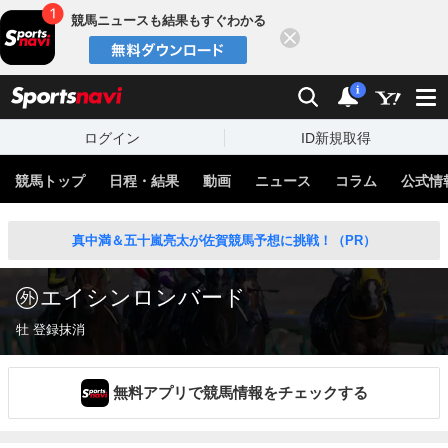
競馬ニュースも結果もすぐわかる
閉じる
スポーツナビ
検索
通知
i
ログイン
ID新規取得
競馬トップ
日程・結果
動画
ニュース
コラム
公式情
真中満＆五十嵐亮太が佐賀競馬予想に挑戦！（PR）
エイシンロンバード
牡 登録抹消
無料アプリで競馬情報をチェックする