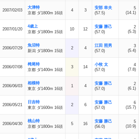
大津特
安部 幸夫
5
2007/02/03
4
3
(14.1)
京都 ダ1800m 16頭
(57.5)
4歳上
安藤 勝己
2
2007/01/20
10
12
(5.3)
京都 ダ1800m 15頭
(57.0)
魚沼特
江田 照男
3
2006/07/29
2
4
(5.4)
新潟 ダ1800m 15頭
(57.0)
栂尾特
小牧 太
4
2006/07/08
3
14
(7.8)
京都 ダ1400m 16頭
(57.0)
相模特
安藤 勝己
2
2006/06/03
1
4
(6.1)
東京 ダ1400m 16頭
(57.0)
日吉特
安藤 勝己
6
2006/05/21
2
6
(15.7)
東京 ダ1600m 16頭
(57.0)
桃山特
安藤 勝己
5
2006/04/30
5
16
(10.9)
京都 ダ1800m 16頭
(56.0)