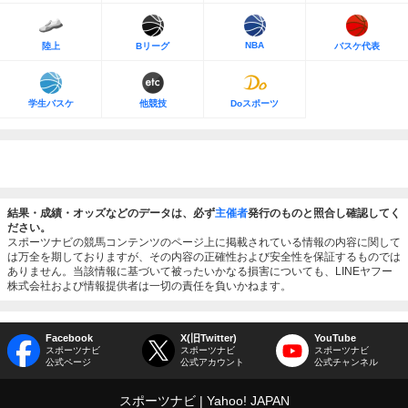
NBA
陸上
Bリーグ
バスケ代表
学生バスケ
他競技
Doスポーツ
結果・成績・オッズなどのデータは、必ず
主催者
発行のものと照合し確認してく
ださい。
スポーツナビの競馬コンテンツのページ上に掲載されている情報の内容に関して
は万全を期しておりますが、その内容の正確性および安全性を保証するものでは
ありません。当該情報に基づいて被ったいかなる損害についても、LINEヤフー
株式会社および情報提供者は一切の責任を負いかねます。
Facebook
X(旧Twitter)
YouTube
スポーツナビ
スポーツナビ
スポーツナビ
公式ページ
公式アカウント
公式チャンネル
スポーツナビ
Yahoo! JAPAN