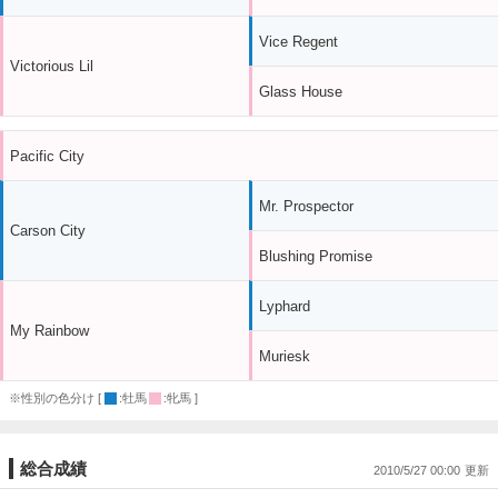
Vice Regent
Victorious Lil
Glass House
Pacific City
Mr. Prospector
Carson City
Blushing Promise
Lyphard
My Rainbow
Muriesk
※性別の色分け [
:牡馬
:牝馬 ]
総合成績
2010/5/27 00:00