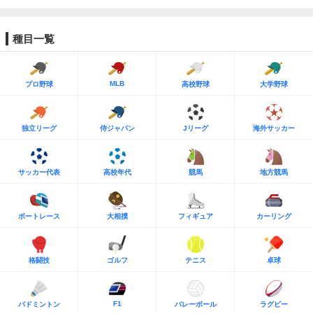
種目一覧
MLB
プロ野球
高校野球
大学野球
独立リーグ
侍ジャパン
Jリーグ
海外サッカー
サッカー代表
高校年代
競馬
地方競馬
ボートレース
大相撲
フィギュア
カーリング
格闘技
ゴルフ
テニス
卓球
F1
バドミントン
バレーボール
ラグビー