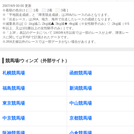
2007/4/9 00:00 更新
※着順の色分け [
:1着
:2着
:3着 ]
※「平地競走成績」と「障害競走成績」はJRAのレースのみとなります。
※「出走レース」はJRA、地方、海外で出走したレースの成績となります。
※減量表示は[
:1kg減
:2kg減
:3kg減
:4kg減（※女性騎手のみ）
:2kg減（※5
年以上、又は101勝以上の女性騎手のみ）] です。
※「上3F」表記のデータについて 1993年4月以前では一部のレースが上4F、障害レー
スに関しては平均Fで計測されたデータです。
※JRA主催以外のレースでは一部データがない場合があります。
競馬場/ウィンズ（外部サイト）
札幌競馬場
函館競馬場
福島競馬場
新潟競馬場
東京競馬場
中山競馬場
中京競馬場
京都競馬場
阪神競馬場
小倉競馬場