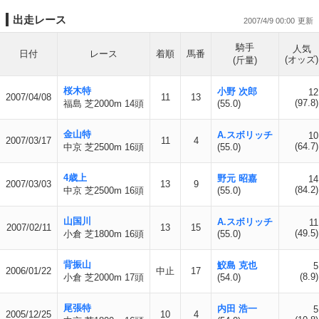
出走レース
2007/4/9 00:00
騎手
人気
日付
レース
着順
馬番
(オッズ)
(斤量)
桜木特
小野 次郎
12
2007/04/08
11
13
(97.8)
福島 芝2000m 14頭
(55.0)
金山特
A.スボリッチ
10
2007/03/17
11
4
(64.7)
中京 芝2500m 16頭
(55.0)
4歳上
野元 昭嘉
14
2007/03/03
13
9
(84.2)
中京 芝2500m 16頭
(55.0)
山国川
A.スボリッチ
11
2007/02/11
13
15
(49.5)
小倉 芝1800m 16頭
(55.0)
背振山
鮫島 克也
5
2006/01/22
中止
17
(8.9)
小倉 芝2000m 17頭
(54.0)
尾張特
内田 浩一
5
2005/12/25
10
4