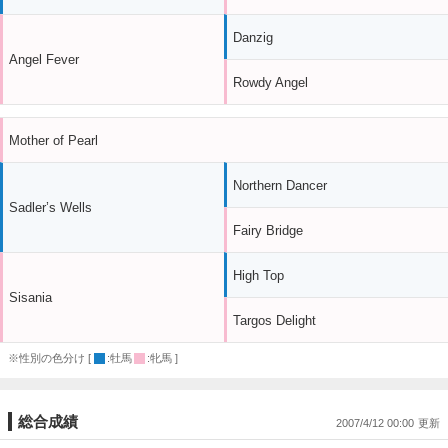
Danzig
Angel Fever
Rowdy Angel
Mother of Pearl
Northern Dancer
Sadler’s Wells
Fairy Bridge
High Top
Sisania
Targos Delight
※性別の色分け [
:牡馬
:牝馬 ]
総合成績
2007/4/12 00:00