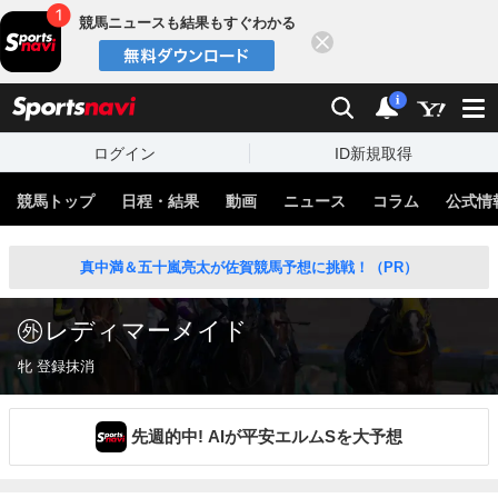
競馬ニュースも結果もすぐわかる
閉じる
スポーツナビ
検索
通知
i
ログイン
ID新規取得
競馬トップ
日程・結果
動画
ニュース
コラム
公式情
真中満＆五十嵐亮太が佐賀競馬予想に挑戦！（PR）
レディマーメイド
牝 登録抹消
先週的中! AIが平安エルムSを大予想