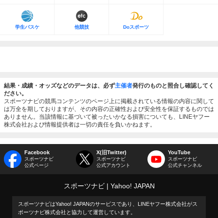
学生バスケ
他競技
Doスポーツ
結果・成績・オッズなどのデータは、必ず
主催者
発行のものと照合し確認してく
ださい。
スポーツナビの競馬コンテンツのページ上に掲載されている情報の内容に関して
は万全を期しておりますが、その内容の正確性および安全性を保証するものでは
ありません。当該情報に基づいて被ったいかなる損害についても、LINEヤフー
株式会社および情報提供者は一切の責任を負いかねます。
Facebook
X(旧Twitter)
YouTube
スポーツナビ
スポーツナビ
スポーツナビ
公式ページ
公式アカウント
公式チャンネル
スポーツナビ
Yahoo! JAPAN
スポーツナビはYahoo! JAPANのサービスであり、LINEヤフー株式会社がス
ポーツナビ株式会社と協力して運営しています。