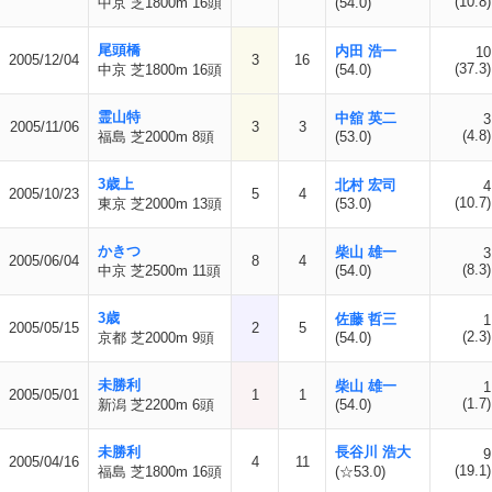
(10.8)
中京 芝1800m 16頭
(54.0)
尾頭橋
内田 浩一
10
2005/12/04
3
16
(37.3)
中京 芝1800m 16頭
(54.0)
霊山特
中舘 英二
3
2005/11/06
3
3
(4.8)
福島 芝2000m 8頭
(53.0)
3歳上
北村 宏司
4
2005/10/23
5
4
(10.7)
東京 芝2000m 13頭
(53.0)
かきつ
柴山 雄一
3
2005/06/04
8
4
(8.3)
中京 芝2500m 11頭
(54.0)
3歳
佐藤 哲三
1
2005/05/15
2
5
(2.3)
京都 芝2000m 9頭
(54.0)
未勝利
柴山 雄一
1
2005/05/01
1
1
(1.7)
新潟 芝2200m 6頭
(54.0)
未勝利
長谷川 浩大
9
2005/04/16
4
11
(19.1)
福島 芝1800m 16頭
(☆53.0)