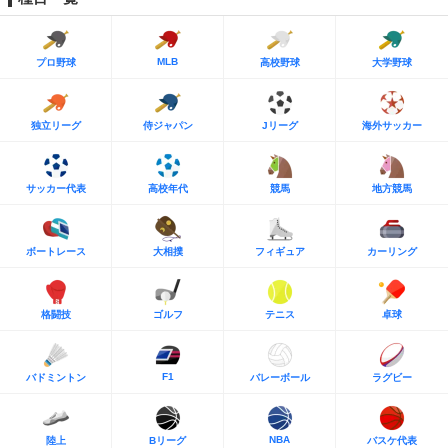
MLB
プロ野球
高校野球
大学野球
独立リーグ
侍ジャパン
Jリーグ
海外サッカー
サッカー代表
高校年代
競馬
地方競馬
ボートレース
大相撲
フィギュア
カーリング
格闘技
ゴルフ
テニス
卓球
F1
バドミントン
バレーボール
ラグビー
NBA
陸上
Bリーグ
バスケ代表