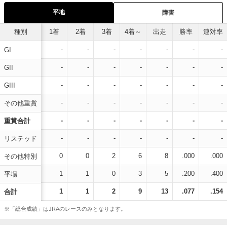
平地
障害
種別
1着
2着
3着
4着～
出走
勝率
連対率
-
-
-
-
-
-
-
GI
-
-
-
-
-
-
-
GII
-
-
-
-
-
-
-
GIII
-
-
-
-
-
-
-
その他重賞
-
-
-
-
-
-
-
重賞合計
-
-
-
-
-
-
-
リステッド
0
0
2
6
8
.000
.000
その他特別
1
1
0
3
5
.200
.400
平場
1
1
2
9
13
.077
.154
合計
※「総合成績」はJRAのレースのみとなります。