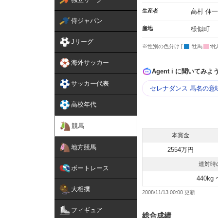
生産者
高村 伸一
侍ジャパン
産地
様似町
Jリーグ
※性別の色分け [
:牡馬
:牝
海外サッカー
Agent i に聞いてみよ
サッカー代表
セレナダンス 馬名の意
高校年代
競馬
本賞金
地方競馬
2554万円
連対時
ボートレース
440kg 
大相撲
2008/11/13 00:00
フィギュア
総合成績