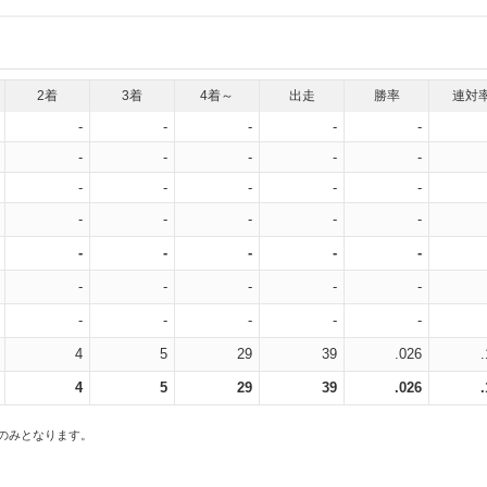
2着
3着
4着～
出走
勝率
連対
-
-
-
-
-
-
-
-
-
-
-
-
-
-
-
-
-
-
-
-
-
-
-
-
-
-
-
-
-
-
-
-
-
-
-
4
5
29
39
.026
4
5
29
39
.026
スのみとなります。