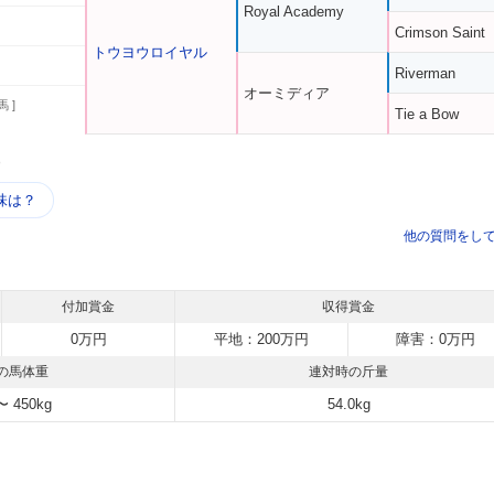
Royal Academy
Crimson Saint
トウヨウロイヤル
Riverman
オーミディア
馬 ]
Tie a Bow
う
味は？
他の質問をし
付加賞金
収得賞金
0万円
平地：200万円
障害：0万円
の馬体重
連対時の斤量
〜 450kg
54.0kg