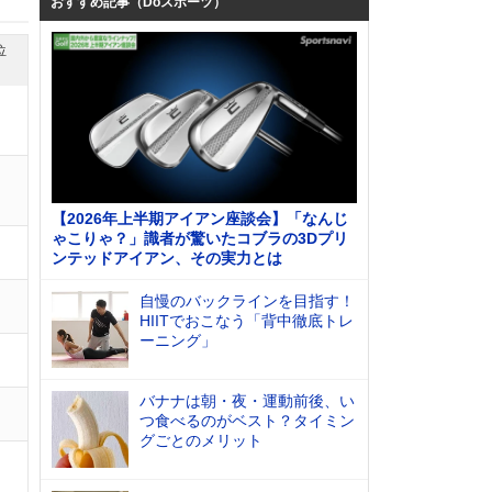
おすすめ記事（Doスポーツ）
位
【2026年上半期アイアン座談会】「なんじ
ゃこりゃ？」識者が驚いたコブラの3Dプリ
ンテッドアイアン、その実力とは
自慢のバックラインを目指す！
HIITでおこなう「背中徹底トレ
ーニング」
バナナは朝・夜・運動前後、い
つ食べるのがベスト？タイミン
グごとのメリット