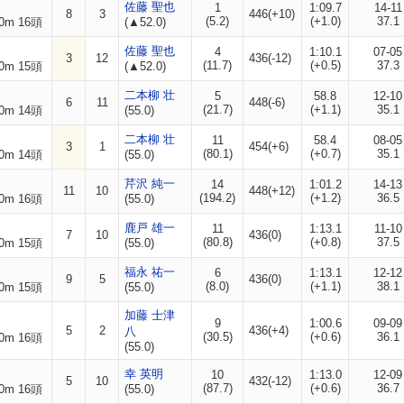
佐藤 聖也
1
1:09.7
14-11
8
3
446(+10)
(5.2)
(+1.0)
37.1
0m 16頭
(▲52.0)
佐藤 聖也
4
1:10.1
07-05
3
12
436(-12)
(11.7)
(+0.5)
37.3
0m 15頭
(▲52.0)
二本柳 壮
5
58.8
12-10
6
11
448(-6)
(21.7)
(+1.1)
35.1
0m 14頭
(55.0)
二本柳 壮
11
58.4
08-05
3
1
454(+6)
(80.1)
(+0.7)
35.1
0m 14頭
(55.0)
芹沢 純一
14
1:01.2
14-13
11
10
448(+12)
(194.2)
(+1.2)
36.5
0m 16頭
(55.0)
鹿戸 雄一
11
1:13.1
11-10
7
10
436(0)
(80.8)
(+0.8)
37.5
0m 15頭
(55.0)
福永 祐一
6
1:13.1
12-12
9
5
436(0)
(8.0)
(+1.1)
38.1
0m 15頭
(55.0)
加藤 士津
9
1:00.6
09-09
5
2
436(+4)
八
(30.5)
(+0.6)
36.1
0m 16頭
(55.0)
幸 英明
10
1:13.0
12-09
5
10
432(-12)
(87.7)
(+0.6)
36.7
0m 16頭
(55.0)