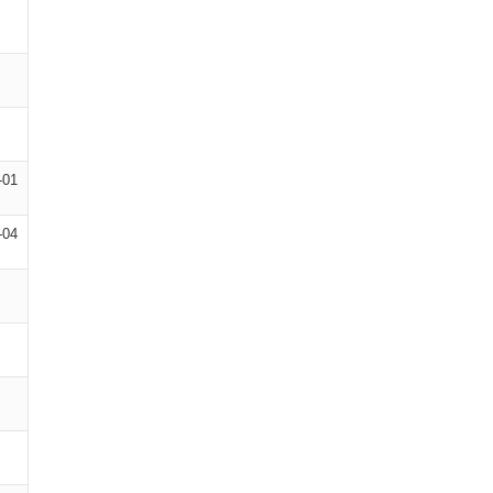
-01
-04