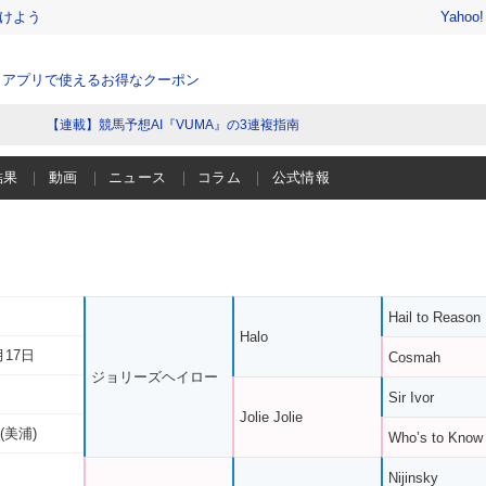
けよう
Yahoo
、アプリで使えるお得なクーポン
【連載】競馬予想AI『VUMA』の3連複指南
結果
動画
ニュース
コラム
公式情報
Hail to Reason
Halo
月17日
Cosmah
ジョリーズヘイロー
Sir Ivor
Jolie Jolie
(美浦)
Who’s to Know
Nijinsky