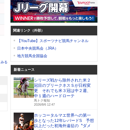
関連リンク（外部）
【YouTube】スポーツナビ競馬チャンネル
日本中央競馬会（JRA）
地方競馬全国協会
てみる
新着ニュース
シリーズ戦から除外された米２
冠目のプリークネスＳが日程変
更 それでも米３冠は中２週、
中１週のハードローテ
馬トク報知
2026/8/6 12:47
ホッコータルマエ世界への第一
歩となった12年レパードS 予想
以上だった初海外遠征の〝ダメ