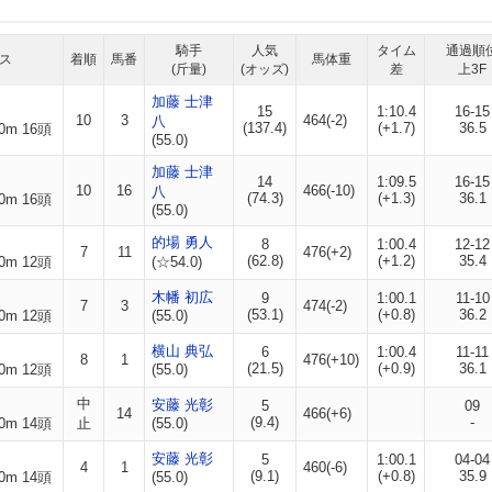
騎手
人気
タイム
通過順
ス
着順
馬番
馬体重
(斤量)
(オッズ)
差
上3F
加藤 士津
15
1:10.4
16-15
10
3
464(-2)
八
(137.4)
(+1.7)
36.5
0m 16頭
(55.0)
加藤 士津
14
1:09.5
16-15
10
16
466(-10)
八
(74.3)
(+1.3)
36.1
0m 16頭
(55.0)
的場 勇人
8
1:00.4
12-12
7
11
476(+2)
(62.8)
(+1.2)
35.4
0m 12頭
(☆54.0)
木幡 初広
9
1:00.1
11-10
7
3
474(-2)
(53.1)
(+0.8)
36.2
0m 12頭
(55.0)
横山 典弘
6
1:00.4
11-11
8
1
476(+10)
(21.5)
(+0.9)
36.1
0m 12頭
(55.0)
中
安藤 光彰
5
09
14
466(+6)
(9.4)
-
0m 14頭
止
(55.0)
安藤 光彰
5
1:00.1
04-04
4
1
460(-6)
(9.1)
(+0.8)
35.9
0m 14頭
(55.0)