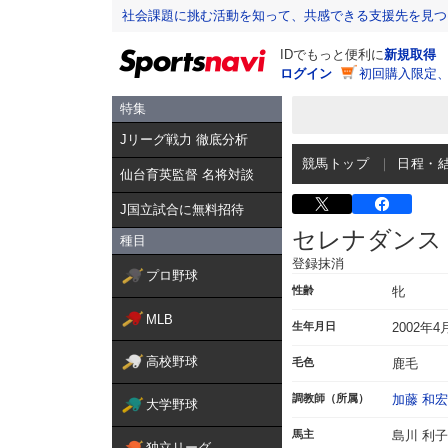
社会課題に挑む活動を知って、共感できる支援先を見つ
IDでもっと便利に
新規取得
ログイン
初回購入限定
特集
Jリーグ戦力 徹底分析
競馬トップ
日程・
仙台育英監督 名将対談
J国立試合に無料招待
セレナダンス
種目
登録抹消
プロ野球
性齢
牝
MLB
生年月日
2002年4
高校野球
毛色
鹿毛
調教師（所属）
加藤 和宏
大学野球
馬主
島川 利子
独立リーグ