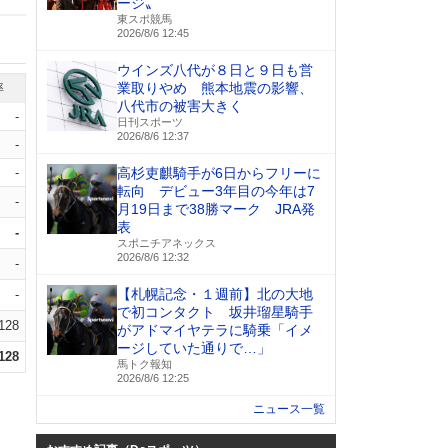
ージ〟
東スポ競馬
2026/8/6 12:45
ウインズ八代が８日と９日も営
業取りやめ 熊本地震の影響、
率
八代市の被害大きく
-
日刊スポーツ
2026/8/6 12:37
-
-
高杉吏麒騎手が6日からフリーに
転向 デビュー3年目の今年は7
-
月19日まで38勝マーク JRA発
表
-
スポニチアネックス
2026/8/6 12:32
-
【札幌記念・１週前】北の大地
-
で初コンタクト 坂井瑠星騎手
.128
がアドマイヤテラに騎乗「イメ
ージしていた通りで…」
.128
馬トク報知
2026/8/6 12:25
ニュース一覧