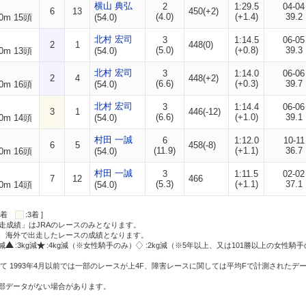
横山 典弘
2
1:29.5
04-04
6
13
450(+2)
(4.0)
(+1.4)
39.2
0m 15頭
(54.0)
北村 宏司
3
1:14.5
06-05
2
1
448(0)
(5.0)
(+0.8)
39.3
0m 13頭
(54.0)
北村 宏司
3
1:14.0
06-06
2
4
448(+2)
(6.6)
(+0.3)
39.7
0m 16頭
(54.0)
北村 宏司
3
1:14.4
06-06
3
1
446(-12)
(6.6)
(+1.0)
39.1
0m 14頭
(54.0)
村田 一誠
6
1:12.0
10-11
6
5
458(-8)
(11.9)
(+1.1)
36.7
0m 16頭
(54.0)
村田 一誠
3
1:11.5
02-02
7
12
466
(5.3)
(+1.1)
37.1
0m 14頭
(54.0)
:2着
:3着 ]
走成績」はJRAのレースのみとなります。
方、海外で出走したレースの成績となります。
g減
:3kg減
:4kg減（※女性騎手のみ）
:2kg減（※5年以上、又は101勝以上の女性騎手
て 1993年4月以前では一部のレースが上4F、障害レースに関しては平均Fで計測されたデ
一部データがない場合があります。