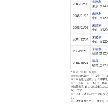
未勝利
2005/02/05
東京 ダ140
未勝利
2005/01/22
中山 ダ120
未勝利
2005/01/05
中山 ダ120
未勝利
2004/12/04
中山 ダ120
未勝利
2004/11/13
福島 芝120
新馬
2004/10/24
福島 芝120
2008/11/10 00:00 更新
※着順の色分け [
:1着
※「平地競走成績」と「障害競
※「出走レース」はJRA、地
※減量表示は[
:1kg減
:2k
み）] です。
※「上3F」表記のデータについ
す。
※JRA主催以外のレースでは