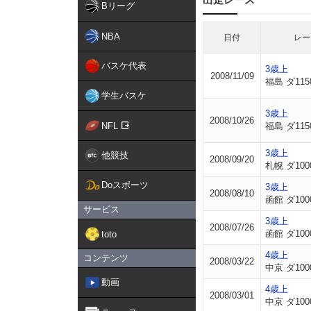
Bリーグ
NBA
日付
レー
バスケ代表
3歳上
2008/11/09
福島 ダ115
学生バスケ
3歳上
2008/10/26
NFL
福島 ダ115
3歳上
他競技
2008/09/20
札幌 ダ100
Doスポーツ
3歳上
2008/08/10
函館 ダ100
サービス
3歳上
2008/07/26
函館 ダ100
toto
4歳上
コンテンツ
2008/03/22
中京 ダ100
動画
4歳上
2008/03/01
中京 ダ100