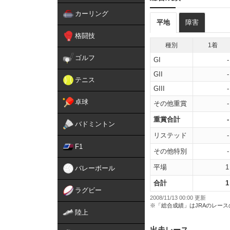
カーリング
平地
障害
格闘技
種別
1着
ゴルフ
GI
-
GII
-
テニス
GIII
-
卓球
その他重賞
-
重賞合計
-
バドミントン
リステッド
-
F1
その他特別
-
平場
1
バレーボール
合計
1
ラグビー
2008/11/13 00:00 更新
※「総合成績」はJRAのレー
陸上
出走レース