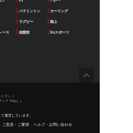
ュア
F1
バレー
バドミントン
カーリング
ラグビー
陸上
レース
他競技
Doスポーツ
ストラン
ィア TRILL
力して運営しています。
-
ご意見・ご要望
-
ヘルプ・お問い合わせ