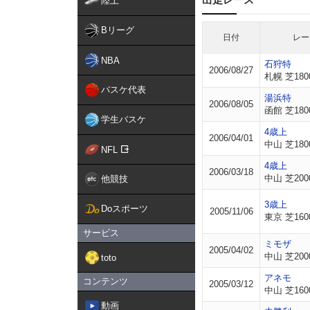
陸上
Bリーグ
日付
レー
NBA
石狩特
2006/08/27
札幌 芝180
バスケ代表
湯浜特
2006/08/05
函館 芝180
学生バスケ
4歳上
2006/04/01
中山 芝180
NFL
4歳上
2006/03/18
中山 芝200
他競技
3歳上
Doスポーツ
2005/11/06
東京 芝160
サービス
ミモザ
2005/04/02
中山 芝200
toto
アネモ
コンテンツ
2005/03/12
中山 芝160
動画