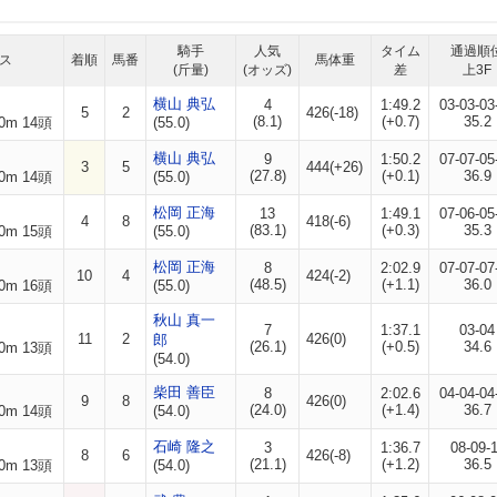
騎手
人気
タイム
通過順
ス
着順
馬番
馬体重
(斤量)
(オッズ)
差
上3F
横山 典弘
4
1:49.2
03-03-03
5
2
426(-18)
(8.1)
(+0.7)
35.2
0m 14頭
(55.0)
横山 典弘
9
1:50.2
07-07-05
3
5
444(+26)
(27.8)
(+0.1)
36.9
0m 14頭
(55.0)
松岡 正海
13
1:49.1
07-06-05
4
8
418(-6)
(83.1)
(+0.3)
35.3
0m 15頭
(55.0)
松岡 正海
8
2:02.9
07-07-07
10
4
424(-2)
(48.5)
(+1.1)
36.0
0m 16頭
(55.0)
秋山 真一
7
1:37.1
03-04
11
2
426(0)
郎
(26.1)
(+0.5)
34.6
0m 13頭
(54.0)
柴田 善臣
8
2:02.6
04-04-04
9
8
426(0)
(24.0)
(+1.4)
36.7
0m 14頭
(54.0)
石崎 隆之
3
1:36.7
08-09-
8
6
426(-8)
(21.1)
(+1.2)
36.5
0m 13頭
(54.0)