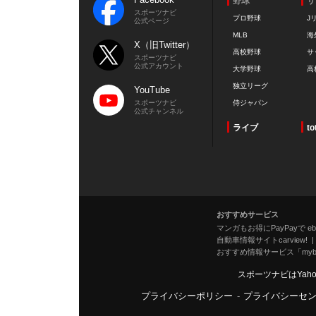
野球
サ
スポーツナビ
プロ野球
J
公式ページ
MLB
海
X（旧Twitter）
高校野球
サ
スポーツナビ
公式アカウント
大学野球
高
独立リーグ
YouTube
スポーツナビ
侍ジャパン
公式チャンネル
ライブ
to
おすすめサービス
マンガもお得にPayPayで eboo
自動車情報サイトcarview!
おすすめ情報サービス「mybe
スポーツナビはYah
プライバシーポリシー
-
プライバシーセ