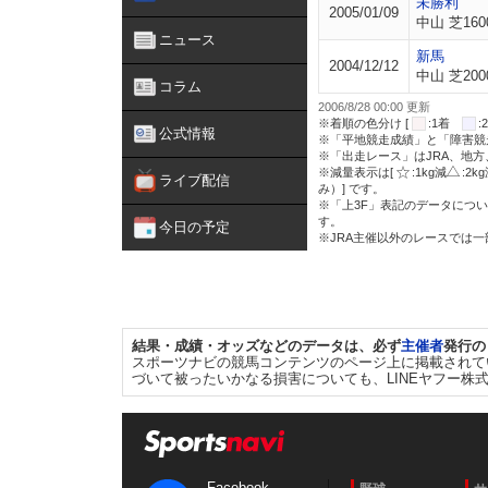
未勝利
2005/01/09
中山 芝160
ニュース
新馬
2004/12/12
中山 芝200
コラム
2006/8/28 00:00 更新
※着順の色分け [
:1着
公式情報
※「平地競走成績」と「障害競
※「出走レース」はJRA、地
※減量表示は[
:1kg減
:2k
ライブ配信
み）] です。
※「上3F」表記のデータについ
す。
今日の予定
※JRA主催以外のレースでは
結果・成績・オッズなどのデータは、必ず
主催者
発行の
スポーツナビの競馬コンテンツのページ上に掲載されて
づいて被ったいかなる損害についても、LINEヤフー株
Facebook