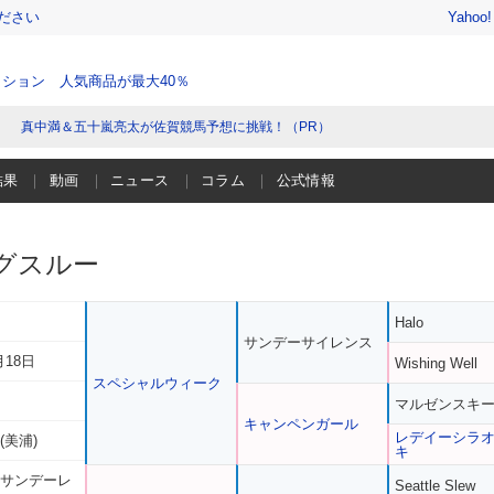
ださい
Yahoo
ション 人気商品が最大40％
真中満＆五十嵐亮太が佐賀競馬予想に挑戦！（PR）
結果
動画
ニュース
コラム
公式情報
グスルー
Halo
サンデーサイレンス
月18日
Wishing Well
スペシャルウィーク
マルゼンスキ
キャンペンガール
レデイーシラ
(美浦)
キ
 サンデーレ
Seattle Slew