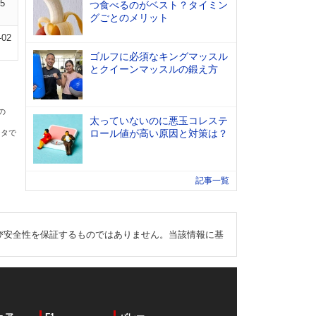
05
つ食べるのがベスト？タイミン
グごとのメリット
-02
ゴルフに必須なキングマッスル
とクイーンマッスルの鍛え方
の
太っていないのに悪玉コレステ
ロール値が高い原因と対策は？
ータで
記事一覧
び安全性を保証するものではありません。当該情報に基