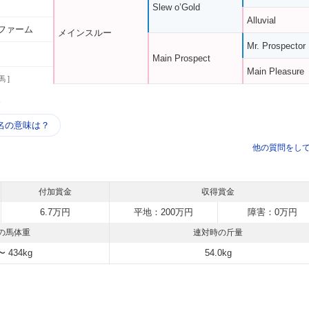
Slew o’Gold
Alluvial
ファーム
メインスルー
Mr. Prospector
Main Prospect
Main Pleasure
馬 ]
う
名の意味は？
他の質問をし
付加賞金
収得賞金
6.7万円
平地：200万円
障害：0万円
の馬体重
連対時の斤量
〜 434kg
54.0kg