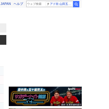
! JAPAN
ヘルプ
アド街 山田五郎さん
検索
ー
オ