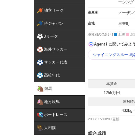
ーシング
独立リーグ
生産者
ノーザン
侍ジャパン
産地
早来町
※性別の色分け [
:牡馬
:牝
Jリーグ
Agent i に聞いてみよ
海外サッカー
シャイニングスルー 馬
サッカー代表
高校年代
本賞金
競馬
1255万円
地方競馬
連対時
432kg 
ボートレース
2006/11/2 00:00
大相撲
総合成績