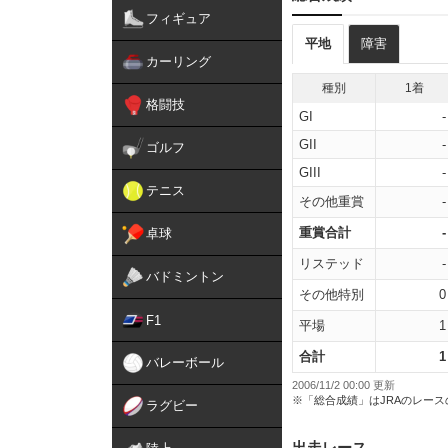
フィギュア
平地
障害
カーリング
種別
1着
格闘技
GI
-
GII
-
ゴルフ
GIII
-
テニス
その他重賞
-
重賞合計
-
卓球
リステッド
-
バドミントン
その他特別
0
F1
平場
1
合計
1
バレーボール
2006/11/2 00:00 更新
※「総合成績」はJRAのレー
ラグビー
出走レース