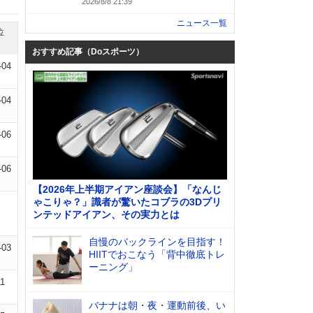
2026/8/8 21:39
ニュース一覧
位
おすすめ記事（Doスポーツ）
-04
-04
-06
-06
【2026年上半期アイアン座談会】「なんじ
ゃこりゃ？」識者が驚いたコブラの3Dプリ
ンテッドアイアン、その実力とは
自慢のバックラインを目指す！
-03
HIITでおこなう「背中徹底トレ
ーニング」
11
バナナは朝・夜・運動前後、い