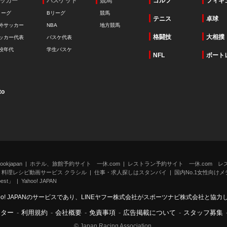
ッカー
バスケット
競馬
ゴルフ
フィギ
リーグ
Bリーグ
競馬
テニス
卓球
外サッカー
NBA
地方競馬
格闘技
大相撲
ッカー代表
バスケ代表
校年代
学生バスケ
NFL
ボート
to
kjapan
ホテル、旅館予約サイト 一休.com
レストラン予約サイト 一休.com レ
料理レシピ動画サービス クラシル
仕事・求人探しはスタンバイ
国内No.1女性向けメデ
st」
Yahoo! JAPAN
oo! JAPANのサービスであり、LINEヤフー株式会社がスポーツナビ株式会社と協
ンター
-
利用規約
-
会社概要
-
免責事項
-
広告掲載について
-
スタッフ募集
© Japan Racing Association.