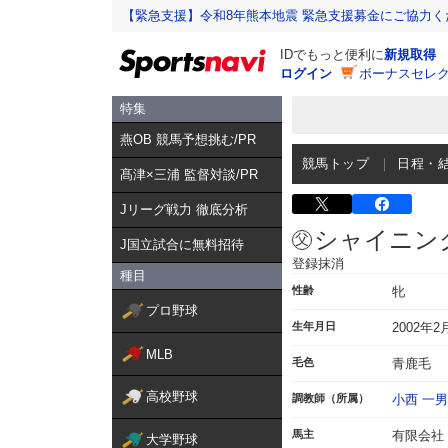
【緊急支援】令和8年熊本地震 緊急支援募金にご協力く
IDでもっと便利に
新規取得
ログイン
ボーナスセレク
特集
燕OB 競馬予想挑む/PR
競馬トップ
日程・
髙津×三浦 監督対談/PR
Jリーグ戦力 徹底分析
シャイニン
J国立試合に無料招待
登録抹消
種目
性齢
牝
プロ野球
生年月日
2002年2
MLB
毛色
青鹿毛
高校野球
調教師（所属）
小西 一男
馬主
有限会社
大学野球