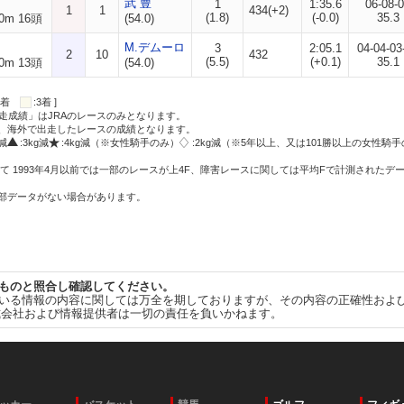
武 豊
1
1:35.6
06-08-
1
1
434(+2)
(1.8)
(-0.0)
35.3
0m 16頭
(54.0)
M.デムーロ
3
2:05.1
04-04-03
2
10
432
(5.5)
(+0.1)
35.1
0m 13頭
(54.0)
:2着
:3着 ]
走成績」はJRAのレースのみとなります。
方、海外で出走したレースの成績となります。
g減
:3kg減
:4kg減（※女性騎手のみ）
:2kg減（※5年以上、又は101勝以上の女性騎手
て 1993年4月以前では一部のレースが上4F、障害レースに関しては平均Fで計測されたデ
一部データがない場合があります。
ものと照合し確認してください。
いる情報の内容に関しては万全を期しておりますが、その内容の正確性およ
式会社および情報提供者は一切の責任を負いかねます。