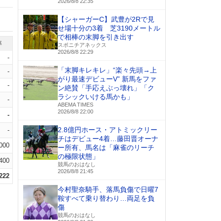
2026/8/8 22:35
【シャーガーC】武豊が2Rで見
せ場十分の3着 芝3190メートル
で相棒の末脚を引き出す
率
スポニチアネックス
2026/8/8 22:29
-
「末脚キレキレ」“楽々先頭→上
-
がり最速デビューV” 新馬をファ
-
ン絶賛「手応えぶっ壊れ」「ク
ラシックいける馬かも」
-
ABEMA TIMES
2026/8/8 22:00
-
2.8億円ホース・アトミックリー
-
チはデビュー4着…藤田晋オーナ
.000
ー所有、馬名は「麻雀のリーチ
の極限状態」
.400
競馬のおはなし
2026/8/8 21:45
.222
今村聖奈騎手、落馬負傷で日曜7
鞍すべて乗り替わり…両足を負
傷
競馬のおはなし