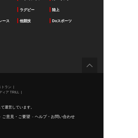
ラグビー
陸上
レース
他競技
Doスポーツ
ストラン
ィア TRILL
力して運営しています。
-
ご意見・ご要望
-
ヘルプ・お問い合わせ