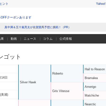
ヒント
Yahoo
％OFFクーポンあります
真中満＆五十嵐亮太が佐賀競馬予想に挑戦！（PR）
結果
動画
ニュース
コラム
公式情報
ンゴット
Hail to Reason
Roberto
月14日
Bramalea
Silver Hawk
Amerigo
Gris Vitesse
(美浦)
Matchiche
Nearctic