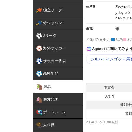
生産者
Swettenh
独立リーグ
ydoyle St
rien & Pa
侍ジャパン
産地
米
Jリーグ
※性別の色分け [
:牡馬
:牝
海外サッカー
Agent i に聞いてみよ
シルバーインゴット 馬
サッカー代表
高校年代
競馬
本賞金
0万円
地方競馬
連対時
ボートレース
連
2004/11/25 00:00
大相撲