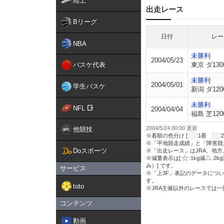
陸上
出走レース
Bリーグ
日付
レー
NBA
未勝利
2004/05/23
バスケ代表
東京 ダ130
未勝利
2004/05/01
学生バスケ
新潟 ダ120
未勝利
NFL
2004/04/04
福島 芝120
2004/5/24 00:00 更新
他競技
※着順の色分け [
:1着
※「平地競走成績」と「障害競
Doスポーツ
※「出走レース」はJRA、地
※減量表示は[
:1kg減
:2k
み）] です。
サービス
※「上3F」表記のデータについ
す。
toto
※JRA主催以外のレースでは
コンテンツ
動画