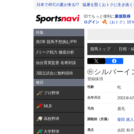
日本で45℃の夏が来る!? 猛暑を賢くおトクに生き抜く
IDでもっと便利に
新規取得
ログイン
［おトク］10
特集
燕OB 競馬予想挑む/PR
競馬トップ
日程・
Jリーグ戦力 徹底分析
仙台育英監督 名将対談
シルバーイ
J国立試合に無料招待
登録抹消
種目
性齢
牝
プロ野球
生年月日
2001年4
MLB
毛色
鹿毛
高校野球
調教師（所属）
柴田 政人
馬主
吉田 和子
大学野球