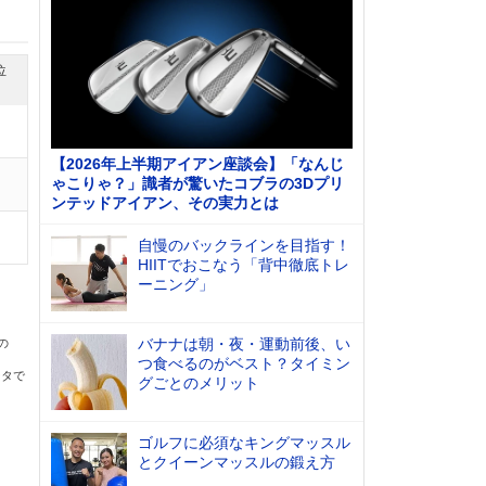
位
【2026年上半期アイアン座談会】「なんじ
ゃこりゃ？」識者が驚いたコブラの3Dプリ
ンテッドアイアン、その実力とは
自慢のバックラインを目指す！
HIITでおこなう「背中徹底トレ
ーニング」
バナナは朝・夜・運動前後、い
の
つ食べるのがベスト？タイミン
ータで
グごとのメリット
ゴルフに必須なキングマッスル
とクイーンマッスルの鍛え方