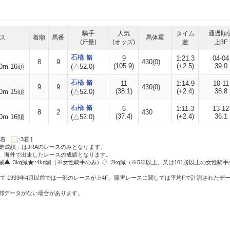
騎手
人気
タイム
通過順
ス
着順
馬番
馬体重
(斤量)
(オッズ)
差
上3F
石橋 脩
9
1:21.3
04-04
8
9
430(0)
(105.9)
(+2.5)
39.0
0m 16頭
(△52.0)
石橋 脩
11
1:14.9
10-11
9
9
430(0)
(38.1)
(+2.4)
38.8
0m 15頭
(△52.0)
石橋 脩
6
1:11.3
13-12
8
2
430
(37.4)
(+2.4)
36.1
0m 16頭
(△52.0)
:2着
:3着 ]
走成績」はJRAのレースのみとなります。
方、海外で出走したレースの成績となります。
g減
:3kg減
:4kg減（※女性騎手のみ）
:2kg減（※5年以上、又は101勝以上の女性騎手
て 1993年4月以前では一部のレースが上4F、障害レースに関しては平均Fで計測されたデ
一部データがない場合があります。