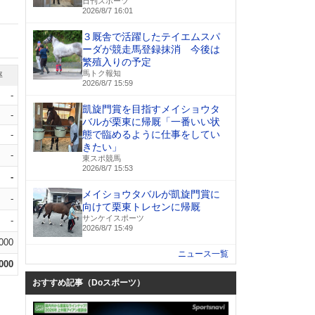
日刊スポーツ
2026/8/7 16:01
３厩舎で活躍したテイエムスパ
ーダが競走馬登録抹消 今後は
繁殖入りの予定
馬トク報知
率
2026/8/7 15:59
-
凱旋門賞を目指すメイショウタ
-
バルが栗東に帰厩「一番いい状
態で臨めるように仕事をしてい
-
きたい」
-
東スポ競馬
2026/8/7 15:53
-
メイショウタバルが凱旋門賞に
-
向けて栗東トレセンに帰厩
サンケイスポーツ
-
2026/8/7 15:49
.000
ニュース一覧
.000
おすすめ記事（Doスポーツ）