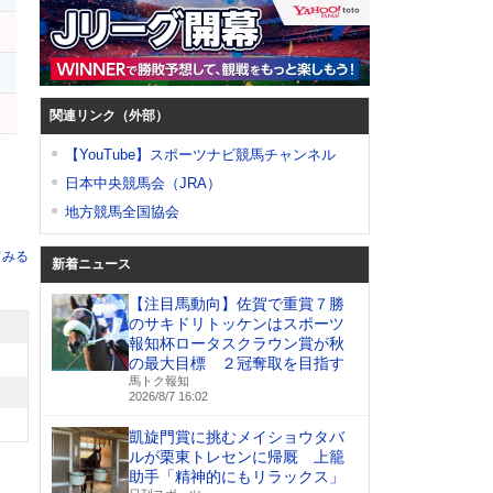
関連リンク（外部）
【YouTube】スポーツナビ競馬チャンネル
日本中央競馬会（JRA）
地方競馬全国協会
てみる
新着ニュース
【注目馬動向】佐賀で重賞７勝
のサキドリトッケンはスポーツ
報知杯ロータスクラウン賞が秋
の最大目標 ２冠奪取を目指す
馬トク報知
2026/8/7 16:02
凱旋門賞に挑むメイショウタバ
ルが栗東トレセンに帰厩 上籠
助手「精神的にもリラックス」