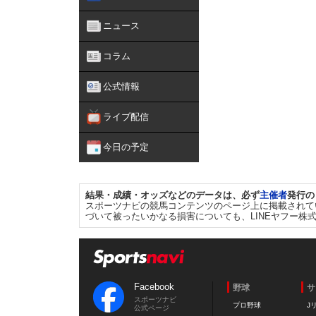
ニュース
コラム
公式情報
ライブ配信
今日の予定
結果・成績・オッズなどのデータは、必ず
主催者
発行の
スポーツナビの競馬コンテンツのページ上に掲載されて
づいて被ったいかなる損害についても、LINEヤフー株
Facebook
野球
サ
スポーツナビ
プロ野球
J
公式ページ