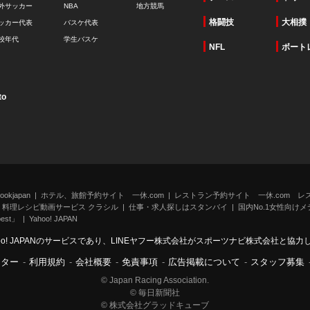
外サッカー
NBA
地方競馬
格闘技
大相撲
ッカー代表
バスケ代表
校年代
学生バスケ
NFL
ボート
to
kjapan
ホテル、旅館予約サイト 一休.com
レストラン予約サイト 一休.com レ
料理レシピ動画サービス クラシル
仕事・求人探しはスタンバイ
国内No.1女性向けメデ
st」
Yahoo! JAPAN
oo! JAPANのサービスであり、LINEヤフー株式会社がスポーツナビ株式会社と協
ンター
-
利用規約
-
会社概要
-
免責事項
-
広告掲載について
-
スタッフ募集
© Japan Racing Association.
© 毎日新聞社
© 株式会社グラッドキューブ