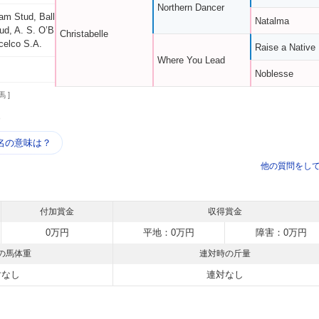
Northern Dancer
am Stud, Ball
Natalma
ud, A. S. O’B
Christabelle
celco S.A.
Raise a Native
Where You Lead
Noblesse
馬 ]
う
名の意味は？
他の質問をし
付加賞金
収得賞金
0万円
平地：0万円
障害：0万円
の馬体重
連対時の斤量
対なし
連対なし