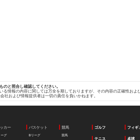
ものと照合し確認してください。
いる情報の内容に関しては万全を期しておりますが、その内容の正確性およ
式会社および情報提供者は一切の責任を負いかねます。
ッカー
バスケット
競馬
ゴルフ
フィギ
リーグ
Bリーグ
競馬
テニス
卓球