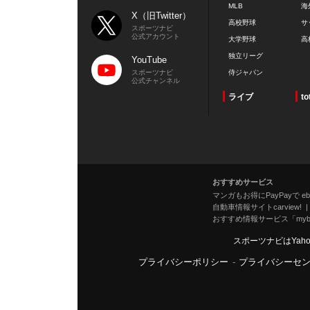
MLB
海
X（旧Twitter）
高校野球
サ
スポーツナビ
公式アカウント
大学野球
高
独立リーグ
YouTube
スポーツナビ
侍ジャパン
公式チャンネル
ライブ
to
おすすめサービス
マンガもお得にPayPayで eboo
自動車情報サイトcarview!
おすすめ情報サービス「mybe
スポーツナビはYah
プライバシーポリシー
-
プライバシーセ