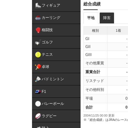
総合成績
フィギュア
カーリング
平地
障害
格闘技
種別
1着
GI
-
ゴルフ
GII
-
テニス
GIII
-
その他重賞
-
卓球
重賞合計
-
バドミントン
リステッド
-
その他特別
-
F1
平場
0
バレーボール
合計
0
ラグビー
2004/11/25 00:00 更新
※「総合成績」はJRAのレー