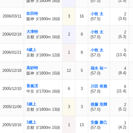
(2.5)
阪神 ダ1800m 16頭
(57.0)
吹田特
小牧 太
2
2006/03/11
3
16
(3.6)
阪神 ダ1800m 16頭
(57.5)
大津特
小牧 太
2
2006/02/18
2
8
(5.3)
京都 ダ1800m 16頭
(57.0)
4歳上
小牧 太
5
2006/01/21
1
8
(13.4)
京都 ダ1800m 12頭
(57.0)
高砂特
福永 祐一
4
2005/12/18
12
5
(8.4)
阪神 ダ1800m 15頭
(57.0)
香嵐渓
川田 将雅
6
2005/12/10
6
3
(11.4)
中京 ダ1700m 16頭
(57.0)
3歳上
後藤 浩輝
2
2005/11/06
3
3
(5.1)
京都 ダ1800m 13頭
(57.0)
3歳上
安藤 勝己
1
2005/10/16
1
13
(4.2)
京都 ダ1800m 15頭
(57.0)