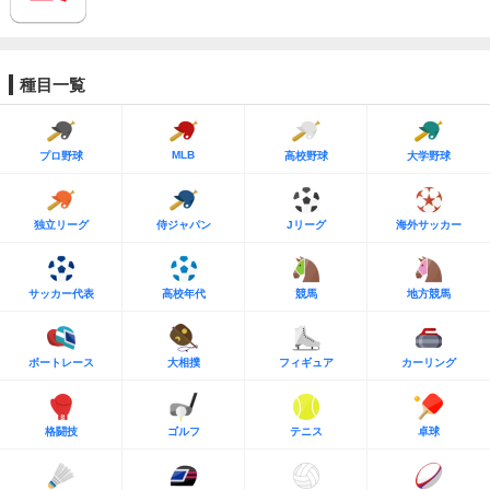
種目一覧
MLB
プロ野球
高校野球
大学野球
独立リーグ
侍ジャパン
Jリーグ
海外サッカー
サッカー代表
高校年代
競馬
地方競馬
ボートレース
大相撲
フィギュア
カーリング
格闘技
ゴルフ
テニス
卓球