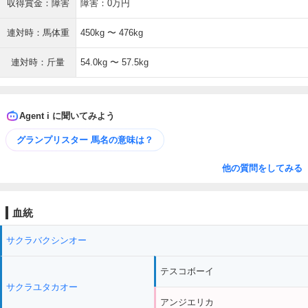
収得賞金：障害
障害：0万円
連対時：馬体重
450kg 〜 476kg
連対時：斤量
54.0kg 〜 57.5kg
Agent i に聞いてみよう
グランプリスター 馬名の意味は？
他の質問をしてみる
血統
サクラバクシンオー
テスコボーイ
サクラユタカオー
アンジエリカ