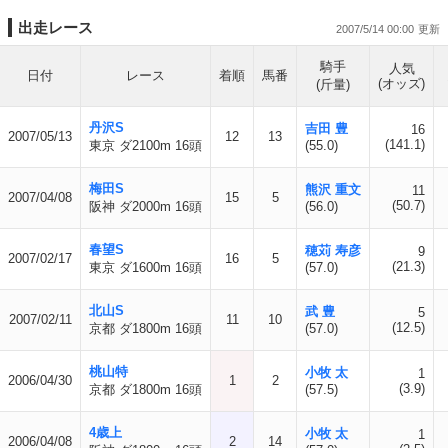
出走レース
2007/5/14 00:00
騎手
人気
日付
レース
着順
馬番
(オッズ)
(斤量)
丹沢S
吉田 豊
16
2007/05/13
12
13
(141.1)
東京 ダ2100m 16頭
(55.0)
梅田S
熊沢 重文
11
2007/04/08
15
5
(50.7)
阪神 ダ2000m 16頭
(56.0)
春望S
穂苅 寿彦
9
2007/02/17
16
5
(21.3)
東京 ダ1600m 16頭
(57.0)
北山S
武 豊
5
2007/02/11
11
10
(12.5)
京都 ダ1800m 16頭
(57.0)
桃山特
小牧 太
1
2006/04/30
1
2
(3.9)
京都 ダ1800m 16頭
(57.5)
4歳上
小牧 太
1
2006/04/08
2
14