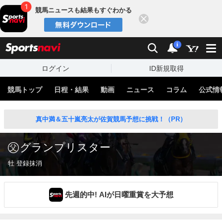
競馬ニュースも結果もすぐわかる
閉じる
スポーツナビ
検索
通知
i
ログイン
ID新規取得
競馬トップ
日程・結果
動画
ニュース
コラム
公式情
真中満＆五十嵐亮太が佐賀競馬予想に挑戦！（PR）
グランプリスター
牡 登録抹消
先週的中! AIが日曜重賞を大予想