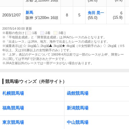
京都 芝1200m 16頭
(56.0)
新馬
角田 晃一
6
2003/12/07
8
5
(15.9)
阪神 ダ1200m 16頭
(55.0)
2007/5/14 00:00 更新
※着順の色分け [
:1着
:2着
:3着 ]
※「平地競走成績」と「障害競走成績」はJRAのレースのみとなります。
※「出走レース」はJRA、地方、海外で出走したレースの成績となります。
※減量表示は[
:1kg減
:2kg減
:3kg減
:4kg減（※女性騎手のみ）
:2kg減（※5
年以上、又は101勝以上の女性騎手のみ）] です。
※「上3F」表記のデータについて 1993年4月以前では一部のレースが上4F、障害レー
スに関しては平均Fで計測されたデータです。
※JRA主催以外のレースでは一部データがない場合があります。
競馬場/ウィンズ（外部サイト）
札幌競馬場
函館競馬場
福島競馬場
新潟競馬場
東京競馬場
中山競馬場