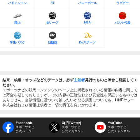
F1
バドミントン
バレーボール
ラグビー
NBA
陸上
Bリーグ
バスケ代表
学生バスケ
他競技
Doスポーツ
結果・成績・オッズなどのデータは、必ず
主催者
発行のものと照合し確認してく
ださい。
スポーツナビの競馬コンテンツのページ上に掲載されている情報の内容に関して
は万全を期しておりますが、その内容の正確性および安全性を保証するものでは
ありません。当該情報に基づいて被ったいかなる損害についても、LINEヤフー
株式会社および情報提供者は一切の責任を負いかねます。
Facebook
X(旧Twitter)
YouTube
スポーツナビ
スポーツナビ
スポーツナビ
公式ページ
公式アカウント
公式チャンネル