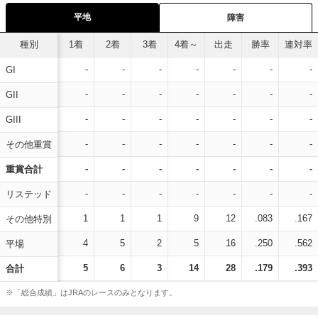
平地
障害
種別
1着
2着
3着
4着～
出走
勝率
連対率
-
-
-
-
-
-
-
GI
-
-
-
-
-
-
-
GII
-
-
-
-
-
-
-
GIII
-
-
-
-
-
-
-
その他重賞
-
-
-
-
-
-
-
重賞合計
-
-
-
-
-
-
-
リステッド
1
1
1
9
12
.083
.167
その他特別
4
5
2
5
16
.250
.562
平場
5
6
3
14
28
.179
.393
合計
※「総合成績」はJRAのレースのみとなります。