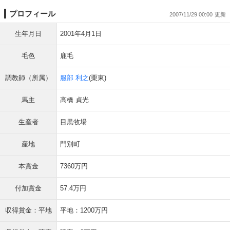
プロフィール
2007/11/29 00:00
生年月日
2001年4月1日
毛色
鹿毛
調教師（所属）
服部 利之
(栗東)
馬主
高橋 貞光
生産者
目黒牧場
産地
門別町
本賞金
7360万円
付加賞金
57.4万円
収得賞金：平地
平地：1200万円