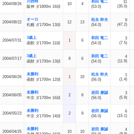
川西特
和田 竜二
11
2004/09/26
10
4
(35.0)
阪神 ダ1800m 16頭
(53.0)
オーロ
松永 幹夫
9
2004/08/22
12
13
(47.2)
札幌 ダ1700m 13頭
(54.0)
3歳上
和田 竜二
3
2004/07/31
1
6
(7.5)
函館 ダ1700m 11頭
(54.0)
3歳上
和田 竜二
4
2004/07/17
8
6
(11.8)
函館 ダ1700m 13頭
(54.0)
未勝利
松永 幹夫
1
2004/06/26
1
10
(1.4)
函館 ダ1700m 12頭
(56.0)
未勝利
岩田 康誠
3
2004/06/05
2
8
(5.9)
中京 ダ1700m 16頭
(56.0)
未勝利
岩田 康誠
6
2004/05/23
2
9
(15.1)
中京 ダ1700m 14頭
(56.0)
未勝利
岩田 康誠
4
2004/04/25
10
10
(8.9)