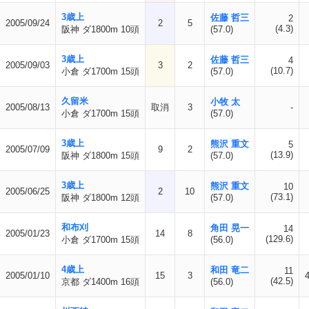
3歳上
佐藤 哲三
2
2005/09/24
2
5
(4.3)
阪神 ダ1800m 10頭
(57.0)
3歳上
佐藤 哲三
4
2005/09/03
3
2
(10.7)
小倉 ダ1700m 15頭
(57.0)
久留米
小牧 太
2005/08/13
取消
3
-
小倉 ダ1700m 15頭
(57.0)
3歳上
熊沢 重文
5
2005/07/09
9
2
(13.9)
阪神 ダ1800m 15頭
(57.0)
3歳上
熊沢 重文
10
2005/06/25
2
10
(73.1)
阪神 ダ1800m 12頭
(57.0)
和布刈
角田 晃一
14
2005/01/23
14
8
(129.6)
小倉 ダ1700m 15頭
(56.0)
4歳上
和田 竜二
11
2005/01/10
15
3
(42.5)
京都 ダ1400m 16頭
(56.0)