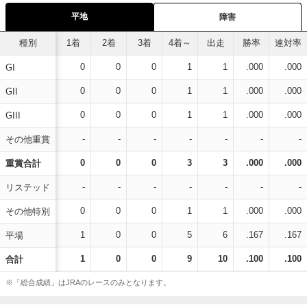
平地
障害
種別
1着
2着
3着
4着～
出走
勝率
連対率
0
0
0
1
1
.000
.000
GI
0
0
0
1
1
.000
.000
GII
0
0
0
1
1
.000
.000
GIII
-
-
-
-
-
-
-
その他重賞
0
0
0
3
3
.000
.000
重賞合計
-
-
-
-
-
-
-
リステッド
0
0
0
1
1
.000
.000
その他特別
1
0
0
5
6
.167
.167
平場
1
0
0
9
10
.100
.100
合計
※「総合成績」はJRAのレースのみとなります。