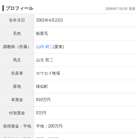
プロフィール
2006/6/7 00:00
生年月日
2001年4月22日
毛色
栃栗毛
調教師（所属）
山内 研二
(栗東)
馬主
山元 哲二
生産者
ホウセイ牧場
産地
様似町
本賞金
810万円
付加賞金
0万円
収得賞金：平地
平地：200万円