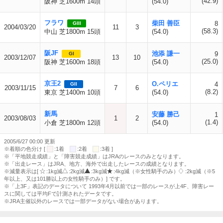
(42.9)
阪神 芝1600m 14頭
(54.0)
フラワ
柴田 善臣
8
GIII
2004/03/20
11
3
(58.3)
中山 芝1800m 15頭
(54.0)
阪JF
池添 謙一
9
GI
2003/12/07
13
10
(25.0)
阪神 芝1600m 18頭
(54.0)
京王2
O.ペリエ
4
GII
2003/11/15
7
6
(8.2)
東京 芝1400m 10頭
(54.0)
新馬
安藤 勝己
1
2003/08/03
1
2
(1.4)
小倉 芝1800m 12頭
(54.0)
2005/6/27 00:00 更新
※着順の色分け [
:1着
:2着
:3着 ]
※「平地競走成績」と「障害競走成績」はJRAのレースのみとなります。
※「出走レース」はJRA、地方、海外で出走したレースの成績となります。
※減量表示は[
:1kg減
:2kg減
:3kg減
:4kg減（※女性騎手のみ）
:2kg減（※5
年以上、又は101勝以上の女性騎手のみ）] です。
※「上3F」表記のデータについて 1993年4月以前では一部のレースが上4F、障害レー
スに関しては平均Fで計測されたデータです。
※JRA主催以外のレースでは一部データがない場合があります。