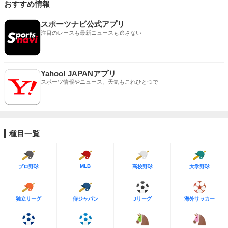
おすすめ情報
スポーツナビ公式アプリ
注目のレースも最新ニュースも逃さない
Yahoo! JAPANアプリ
スポーツ情報やニュース、天気もこれひとつで
種目一覧
MLB
プロ野球
高校野球
大学野球
独立リーグ
侍ジャパン
Jリーグ
海外サッカー