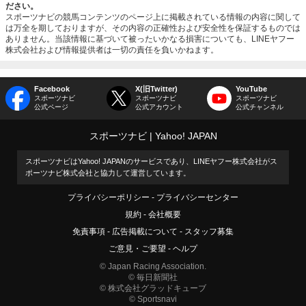
ださい。
スポーツナビの競馬コンテンツのページ上に掲載されている情報の内容に関して
は万全を期しておりますが、その内容の正確性および安全性を保証するものでは
ありません。当該情報に基づいて被ったいかなる損害についても、LINEヤフー
株式会社および情報提供者は一切の責任を負いかねます。
Facebook
X(旧Twitter)
YouTube
スポーツナビ
スポーツナビ
スポーツナビ
公式ページ
公式アカウント
公式チャンネル
スポーツナビ
Yahoo! JAPAN
スポーツナビはYahoo! JAPANのサービスであり、LINEヤフー株式会社がス
ポーツナビ株式会社と協力して運営しています。
プライバシーポリシー
プライバシーセンター
規約
会社概要
免責事項
広告掲載について
スタッフ募集
ご意見・ご要望
ヘルプ
© Japan Racing Association.
© 毎日新聞社
© 株式会社グラッドキューブ
© Sportsnavi