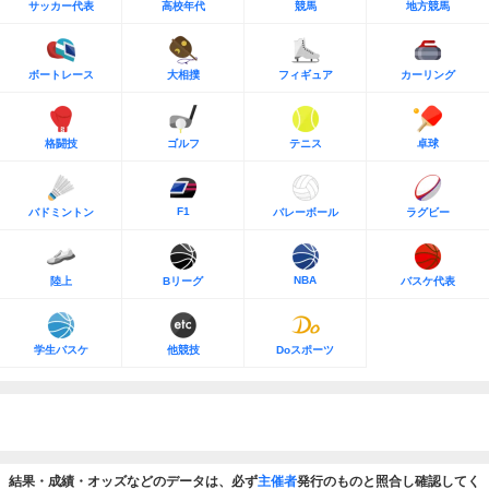
サッカー代表
高校年代
競馬
地方競馬
ボートレース
大相撲
フィギュア
カーリング
格闘技
ゴルフ
テニス
卓球
F1
バドミントン
バレーボール
ラグビー
NBA
陸上
Bリーグ
バスケ代表
学生バスケ
他競技
Doスポーツ
結果・成績・オッズなどのデータは、必ず
主催者
発行のものと照合し確認してく