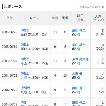
出走レース
2005/6/27 00:00
騎手
人気
日付
レース
着順
馬番
(オッズ)
(斤量)
3歳上
藤田 伸二
5
2005/06/25
10
11
(13.8)
函館 芝1200m 11頭
(55.0)
3歳上
柴山 雄一
8
2005/06/19
9
5
(20.3)
函館 芝1200m 16頭
(55.0)
4歳上
赤木 高太郎
4
2005/01/29
10
9
(6.3)
小倉 ダ1700m 15頭
(54.0)
3歳上
本田 優
7
2004/10/02
4
13
(25.1)
札幌 芝1800m 14頭
(53.0)
夕張特
藤田 伸二
4
2004/09/25
9
9
(7.2)
札幌 芝1800m 9頭
(52.0)
3歳
藤田 伸二
6
2004/04/03
8
7