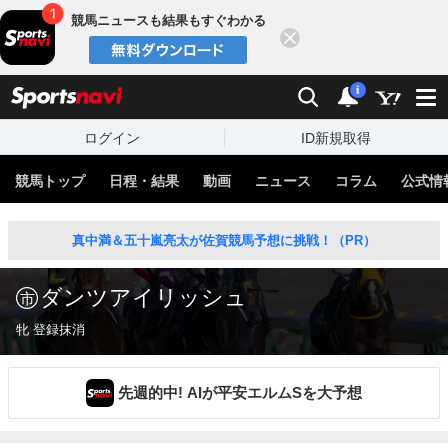
競馬ニュースも結果もすぐわかる
閉じる
スポーツナビ
検索
通知
i
ログイン
ID新規取得
競馬トップ
日程・結果
動画
ニュース
コラム
公式情
真中満＆五十嵐亮太が佐賀競馬予想に挑戦！（PR）
ダンツアイリッシュ
牝 登録抹消
先週的中! AIが平安エルムSを大予想