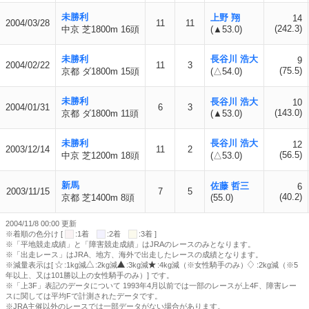
未勝利
上野 翔
14
2004/03/28
11
11
(242.3)
中京 芝1800m 16頭
(▲53.0)
未勝利
長谷川 浩大
9
2004/02/22
11
3
(75.5)
京都 ダ1800m 15頭
(△54.0)
未勝利
長谷川 浩大
10
2004/01/31
6
3
(143.0)
京都 ダ1800m 11頭
(▲53.0)
未勝利
長谷川 浩大
12
2003/12/14
11
2
(56.5)
中京 芝1200m 18頭
(△53.0)
新馬
佐藤 哲三
6
2003/11/15
7
5
(40.2)
京都 芝1400m 8頭
(55.0)
2004/11/8 00:00 更新
※着順の色分け [
:1着
:2着
:3着 ]
※「平地競走成績」と「障害競走成績」はJRAのレースのみとなります。
※「出走レース」はJRA、地方、海外で出走したレースの成績となります。
※減量表示は[
:1kg減
:2kg減
:3kg減
:4kg減（※女性騎手のみ）
:2kg減（※5
年以上、又は101勝以上の女性騎手のみ）] です。
※「上3F」表記のデータについて 1993年4月以前では一部のレースが上4F、障害レー
スに関しては平均Fで計測されたデータです。
※JRA主催以外のレースでは一部データがない場合があります。