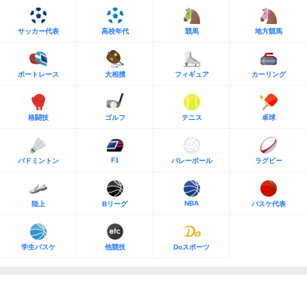
サッカー代表
高校年代
競馬
地方競馬
ボートレース
大相撲
フィギュア
カーリング
格闘技
ゴルフ
テニス
卓球
F1
バドミントン
バレーボール
ラグビー
NBA
陸上
Bリーグ
バスケ代表
学生バスケ
他競技
Doスポーツ