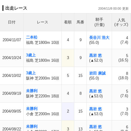
出走レース
2004/11/8 00:00
騎手
人気
日付
レース
着順
馬番
(オッズ)
(斤量)
二本松
長谷川 浩大
4
2004/11/07
4
9
(7.4)
福島 芝1800m 10頭
(55.0)
3歳上
黒岩 悠
5
2004/10/24
3
9
(16.5)
福島 芝1800m 16頭
(▲52.0)
3歳上
岩田 康誠
8
2004/10/02
5
15
(18.0)
阪神 芝2000m 16頭
(55.0)
未勝利
黒岩 悠
5
2004/09/19
4
8
(7.6)
阪神 芝2200m 18頭
(▲53.0)
未勝利
黒岩 悠
3
2004/09/05
2
15
(7.0)
小倉 芝2000m 16頭
(▲53.0)
未勝利
黒岩 悠
6
2004/08/22
3
13