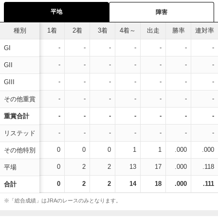
平地
障害
種別
1着
2着
3着
4着～
出走
勝率
連対率
-
-
-
-
-
-
-
GI
-
-
-
-
-
-
-
GII
-
-
-
-
-
-
-
GIII
-
-
-
-
-
-
-
その他重賞
-
-
-
-
-
-
-
重賞合計
-
-
-
-
-
-
-
リステッド
0
0
0
1
1
.000
.000
その他特別
0
2
2
13
17
.000
.118
平場
0
2
2
14
18
.000
.111
合計
※「総合成績」はJRAのレースのみとなります。