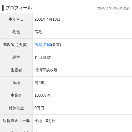
プロフィール
2004/11/15 00:00
生年月日
2001年4月10日
毛色
鹿毛
調教師（所属）
吉岡 八郎
(栗東)
馬主
丸山 隆雄
生産者
浦河育成牧場
産地
浦河町
本賞金
1080万円
付加賞金
0万円
収得賞金：平地
平地：0万円