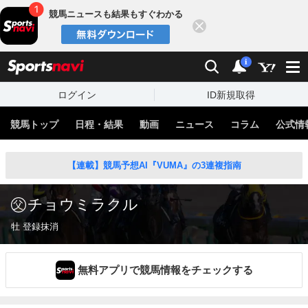
競馬ニュースも結果もすぐわかる
閉じる
スポーツナビ
検索
通知
i
ログイン
ID新規取得
競馬トップ
日程・結果
動画
ニュース
コラム
公式情
【連載】競馬予想AI『VUMA』の3連複指南
チョウミラクル
牡 登録抹消
無料アプリで競馬情報をチェックする