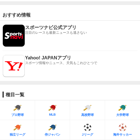
おすすめ情報
スポーツナビ公式アプリ
注目のレースも最新ニュースも逃さない
Yahoo! JAPANアプリ
スポーツ情報やニュース、天気もこれひとつで
種目一覧
MLB
プロ野球
高校野球
大学野球
独立リーグ
侍ジャパン
Jリーグ
海外サッカー