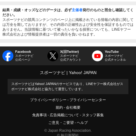
結果・成績・オッズなどのデータは、必ず
主催者
発行のものと照合し確認してく
ださい。
スポーツナビの競馬コンテンツのページ上に掲載されている情報の内容に関して
は万全を期しておりますが、その内容の正確性および安全性を保証するものでは
ありません。当該情報に基づいて被ったいかなる損害についても、LINEヤフー
株式会社および情報提供者は一切の責任を負いかねます。
Facebook
X(旧Twitter)
YouTube
スポーツナビ
スポーツナビ
スポーツナビ
公式ページ
公式アカウント
公式チャンネル
スポーツナビ
Yahoo! JAPAN
スポーツナビはYahoo! JAPANのサービスであり、LINEヤフー株式会社がス
ポーツナビ株式会社と協力して運営しています。
プライバシーポリシー
プライバシーセンター
規約
会社概要
免責事項
広告掲載について
スタッフ募集
ご意見・ご要望
ヘルプ
© Japan Racing Association.
© 毎日新聞社