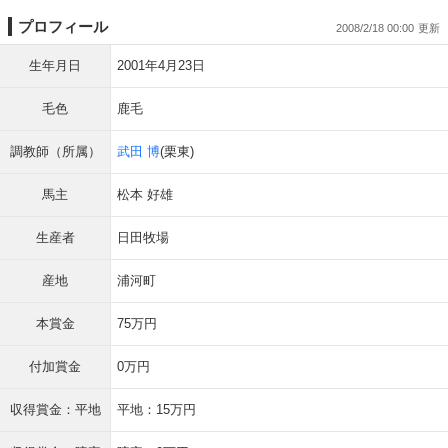
プロフィール
2008/2/18 00:00
生年月日
2001年4月23日
毛色
鹿毛
調教師（所属）
武田 博
(栗東)
馬主
松本 好雄
生産者
日田牧場
産地
浦河町
本賞金
75万円
付加賞金
0万円
収得賞金：平地
平地：15万円