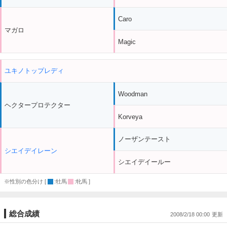
Caro
マガロ
Magic
ユキノトップレディ
Woodman
ヘクタープロテクター
Korveya
ノーザンテースト
シエイデイレーン
シエイデイールー
※性別の色分け [
:牡馬
:牝馬 ]
総合成績
2008/2/18 00:00