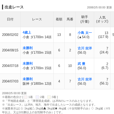
出走レース
2008/2/5 00:00
騎手
人気
日付
レース
着順
馬番
(オッズ)
(斤量)
4歳上
小島 太一
13
2008/02/02
13
8
(117.9)
小倉 ダ1700m 14頭
(▲54.0)
未勝利
古川 吉洋
7
2004/08/15
6
2
(24.4)
小倉 ダ1700m 15頭
(56.0)
未勝利
武 豊
2
2004/07/18
6
10
(6.7)
小倉 ダ1700m 15頭
(56.0)
未勝利
古川 吉洋
7
2004/07/03
4
7
(56.1)
阪神 ダ1800m 12頭
(56.0)
2008/2/5 00:00 更新
※着順の色分け [
:1着
:2着
:3着 ]
※「平地競走成績」と「障害競走成績」はJRAのレースのみとなります。
※「出走レース」はJRA、地方、海外で出走したレースの成績となります。
※減量表示は[
:1kg減
:2kg減
:3kg減
:4kg減（※女性騎手のみ）
:2kg減（※5
年以上、又は101勝以上の女性騎手のみ）] です。