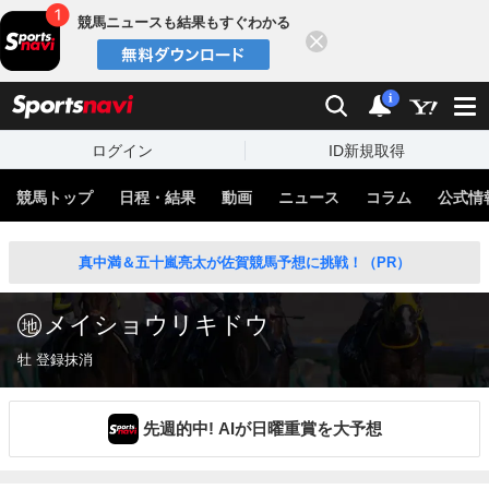
競馬ニュースも結果もすぐわかる
閉じる
スポーツナビ
検索
通知
i
ログイン
ID新規取得
競馬トップ
日程・結果
動画
ニュース
コラム
公式情
真中満＆五十嵐亮太が佐賀競馬予想に挑戦！（PR）
メイショウリキドウ
牡 登録抹消
先週的中! AIが日曜重賞を大予想