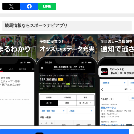
競馬情報ならスポーツナビアプリ