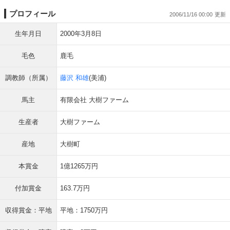
プロフィール
2006/11/16 00:00
生年月日
2000年3月8日
毛色
鹿毛
調教師（所属）
藤沢 和雄
(美浦)
馬主
有限会社 大樹ファーム
生産者
大樹ファーム
産地
大樹町
本賞金
1億1265万円
付加賞金
163.7万円
収得賞金：平地
平地：1750万円