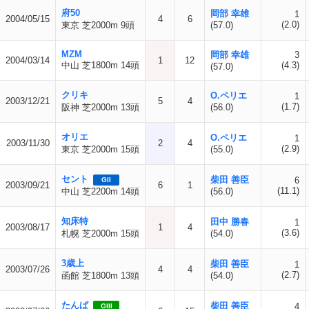
府50
岡部 幸雄
1
2004/05/15
4
6
(2.0)
東京 芝2000m 9頭
(57.0)
MZM
岡部 幸雄
3
2004/03/14
1
12
中山 芝1800m 14頭
(4.3)
(57.0)
クリキ
O.ペリエ
1
2003/12/21
5
4
(1.7)
阪神 芝2000m 13頭
(56.0)
オリエ
O.ペリエ
1
2003/11/30
2
4
(2.9)
東京 芝2000m 15頭
(55.0)
セント
柴田 善臣
6
GII
2003/09/21
6
1
(11.1)
中山 芝2200m 14頭
(56.0)
知床特
田中 勝春
1
2003/08/17
1
4
(3.6)
札幌 芝2000m 15頭
(54.0)
3歳上
柴田 善臣
1
2003/07/26
4
4
(2.7)
函館 芝1800m 13頭
(54.0)
たんぱ
柴田 善臣
4
GIII