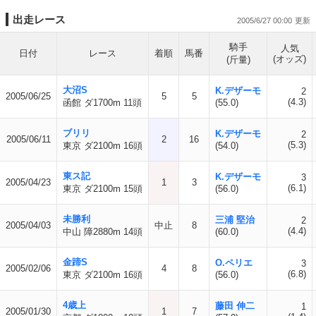
出走レース
2005/6/27 00:00
騎手
人気
日付
レース
着順
馬番
(オッズ)
(斤量)
大沼S
K.デザーモ
2
2005/06/25
5
5
(4.3)
函館 ダ1700m 11頭
(55.0)
ブリリ
K.デザーモ
2
2005/06/11
2
16
(5.3)
東京 ダ2100m 16頭
(54.0)
東ス記
K.デザーモ
3
2005/04/23
1
3
(6.1)
東京 ダ2100m 15頭
(56.0)
未勝利
三浦 堅治
2
2005/04/03
中止
8
(4.4)
中山 障2880m 14頭
(60.0)
金蹄S
O.ペリエ
3
2005/02/06
4
8
(6.8)
東京 ダ2100m 16頭
(56.0)
4歳上
藤田 伸二
1
2005/01/30
1
7