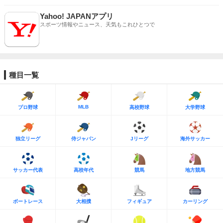
Yahoo! JAPANアプリ
スポーツ情報やニュース、天気もこれひとつで
種目一覧
MLB
プロ野球
高校野球
大学野球
独立リーグ
侍ジャパン
Jリーグ
海外サッカー
サッカー代表
高校年代
競馬
地方競馬
ボートレース
大相撲
フィギュア
カーリング