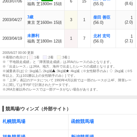
2003/07/06
6
15
(8.6)
福島 芝1800m 15頭
(55.0)
3歳
柴田 善臣
1
2003/04/27
3
1
(2.0)
東京 芝1600m 15頭
(56.0)
未勝利
北村 宏司
1
2003/04/19
1
7
(2.1)
福島 芝1800m 12頭
(56.0)
2005/6/27 00:00 更新
※着順の色分け [
:1着
:2着
:3着 ]
※「平地競走成績」と「障害競走成績」はJRAのレースのみとなります。
※「出走レース」はJRA、地方、海外で出走したレースの成績となります。
※減量表示は[
:1kg減
:2kg減
:3kg減
:4kg減（※女性騎手のみ）
:2kg減（※5
年以上、又は101勝以上の女性騎手のみ）] です。
※「上3F」表記のデータについて 1993年4月以前では一部のレースが上4F、障害レー
スに関しては平均Fで計測されたデータです。
※JRA主催以外のレースでは一部データがない場合があります。
競馬場/ウィンズ（外部サイト）
札幌競馬場
函館競馬場
福島競馬場
新潟競馬場