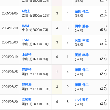
(1.4)
京都 ダ1800m 10頭
(57.0)
4歳上
藤田 伸二
1
2005/01/05
3
4
(2.3)
京都 ダ1800m 12頭
(57.0)
HAM
田中 勝春
3
2004/10/10
4
3
東京 芝2000m 7頭
(5.8)
(57.0)
TSM
岡部 幸雄
1
2004/10/03
3
7
中山 芝1600m 11頭
(3.3)
(57.0)
上総特
岡部 幸雄
1
2004/09/19
6
1
(2.4)
中山 芝1600m 9頭
(57.0)
渡島特
藤田 伸二
2
2004/07/25
1
4
(2.4)
函館 ダ1700m 8頭
(57.0)
津軽海
藤田 伸二
2
2004/06/27
3
9
(3.7)
函館 ダ1700m 13頭
(57.0)
五稜郭
北村 宏司
2
2004/06/20
6
8
(3.3)
函館 芝2000m 15頭
(57.0)