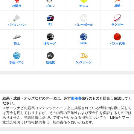
格闘技
ゴルフ
テニス
卓球
F1
バドミントン
バレーボール
ラグビー
NBA
陸上
Bリーグ
バスケ代表
学生バスケ
他競技
Doスポーツ
結果・成績・オッズなどのデータは、必ず
主催者
発行のものと照合し確認してく
ださい。
スポーツナビの競馬コンテンツのページ上に掲載されている情報の内容に関して
は万全を期しておりますが、その内容の正確性および安全性を保証するものでは
ありません。当該情報に基づいて被ったいかなる損害についても、LINEヤフー
株式会社および情報提供者は一切の責任を負いかねます。