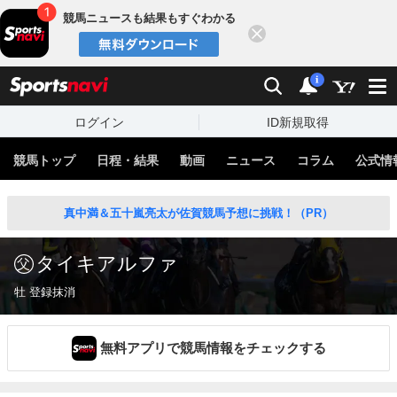
競馬ニュースも結果もすぐわかる
閉じる
スポーツナビ
検索
通知
i
ログイン
ID新規取得
競馬トップ
日程・結果
動画
ニュース
コラム
公式情
真中満＆五十嵐亮太が佐賀競馬予想に挑戦！（PR）
タイキアルファ
牡 登録抹消
無料アプリで競馬情報をチェックする