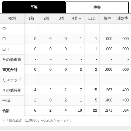
平地
障害
種別
1着
2着
3着
4着～
出走
勝率
連対率
-
-
-
-
-
-
-
GI
0
0
0
1
1
.000
.000
GII
0
0
0
1
1
.000
.000
GIII
-
-
-
-
-
-
-
その他重賞
0
0
0
2
2
.000
.000
重賞合計
-
-
-
-
-
-
-
リステッド
4
2
2
7
15
.267
.400
その他特別
2
0
2
1
5
.400
.400
平場
6
2
4
10
22
.273
.364
合計
※「総合成績」はJRAのレースのみとなります。