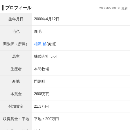
プロフィール
2006/6/7 00:00
生年月日
2000年4月12日
毛色
鹿毛
調教師（所属）
相沢 郁
(美浦)
馬主
株式会社 レオ
生産者
本間牧場
産地
門別町
本賞金
2608万円
付加賞金
21.3万円
収得賞金：平地
平地：200万円