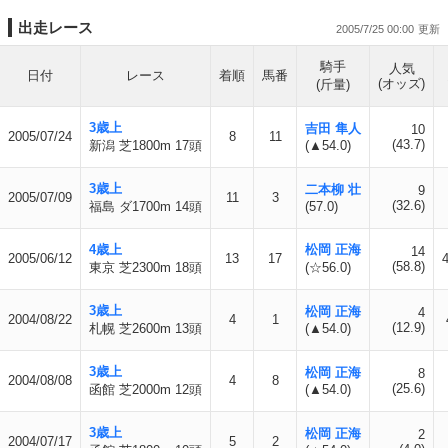
出走レース
2005/7/25 00:00
騎手
人気
日付
レース
着順
馬番
(オッズ)
(斤量)
3歳上
吉田 隼人
10
2005/07/24
8
11
(43.7)
新潟 芝1800m 17頭
(▲54.0)
3歳上
二本柳 壮
9
2005/07/09
11
3
(32.6)
福島 ダ1700m 14頭
(57.0)
4歳上
松岡 正海
14
2005/06/12
13
17
(58.8)
東京 芝2300m 18頭
(☆56.0)
3歳上
松岡 正海
4
2004/08/22
4
1
(12.9)
札幌 芝2600m 13頭
(▲54.0)
3歳上
松岡 正海
8
2004/08/08
4
8
(25.6)
函館 芝2000m 12頭
(▲54.0)
3歳上
松岡 正海
2
2004/07/17
5
2