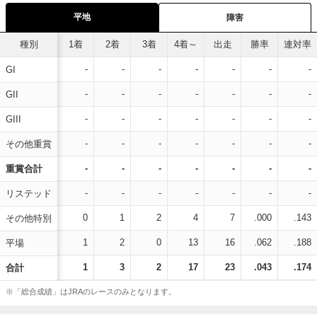
平地
障害
種別
1着
2着
3着
4着～
出走
勝率
連対率
-
-
-
-
-
-
-
GI
-
-
-
-
-
-
-
GII
-
-
-
-
-
-
-
GIII
-
-
-
-
-
-
-
その他重賞
-
-
-
-
-
-
-
重賞合計
-
-
-
-
-
-
-
リステッド
0
1
2
4
7
.000
.143
その他特別
1
2
0
13
16
.062
.188
平場
1
3
2
17
23
.043
.174
合計
※「総合成績」はJRAのレースのみとなります。