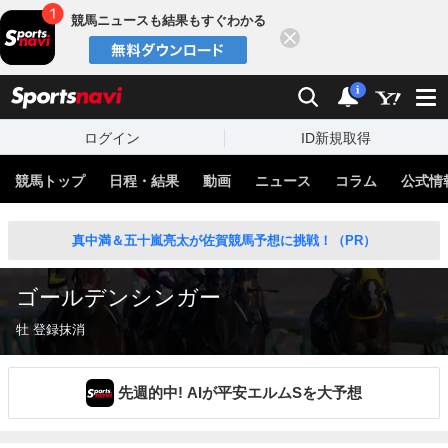
競馬ニュースも結果もすぐわかる
閉じる
スポーツナビ
検索
通知
i
ログイン
ID新規取得
競馬トップ
日程・結果
動画
ニュース
コラム
公式情
真中満＆五十嵐亮太が佐賀競馬予想に挑戦！（PR）
ゴールデンシンガー
牡 登録抹消
先週的中! AIが平安エルムSを大予想