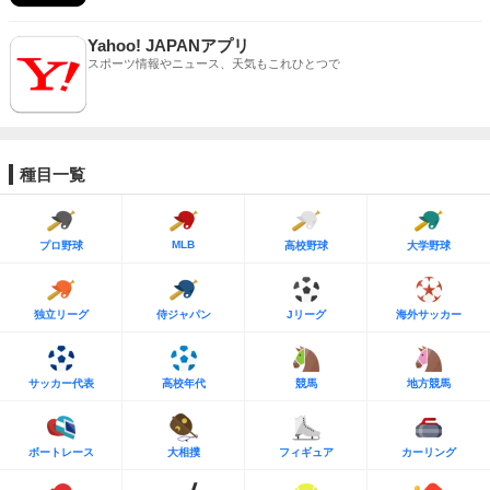
Yahoo! JAPANアプリ
スポーツ情報やニュース、天気もこれひとつで
種目一覧
MLB
プロ野球
高校野球
大学野球
独立リーグ
侍ジャパン
Jリーグ
海外サッカー
サッカー代表
高校年代
競馬
地方競馬
ボートレース
大相撲
フィギュア
カーリング