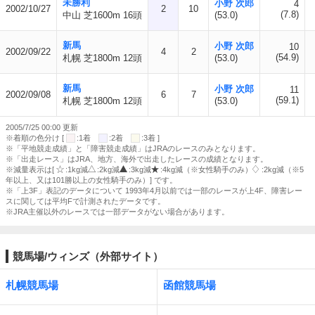
未勝利
小野 次郎
4
2002/10/27
2
10
(7.8)
中山 芝1600m 16頭
(53.0)
新馬
小野 次郎
10
2002/09/22
4
2
(54.9)
札幌 芝1800m 12頭
(53.0)
新馬
小野 次郎
11
2002/09/08
6
7
(59.1)
札幌 芝1800m 12頭
(53.0)
2005/7/25 00:00 更新
※着順の色分け [
:1着
:2着
:3着 ]
※「平地競走成績」と「障害競走成績」はJRAのレースのみとなります。
※「出走レース」はJRA、地方、海外で出走したレースの成績となります。
※減量表示は[
:1kg減
:2kg減
:3kg減
:4kg減（※女性騎手のみ）
:2kg減（※5
年以上、又は101勝以上の女性騎手のみ）] です。
※「上3F」表記のデータについて 1993年4月以前では一部のレースが上4F、障害レー
スに関しては平均Fで計測されたデータです。
※JRA主催以外のレースでは一部データがない場合があります。
競馬場/ウィンズ（外部サイト）
札幌競馬場
函館競馬場