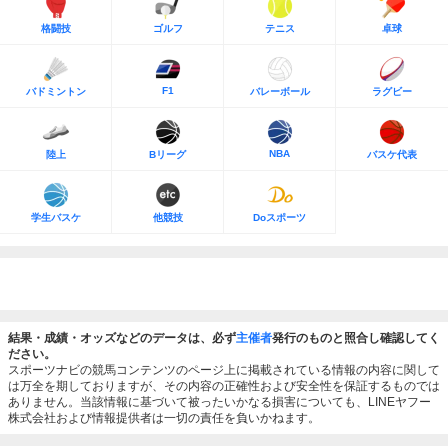
格闘技
ゴルフ
テニス
卓球
F1
バドミントン
バレーボール
ラグビー
NBA
陸上
Bリーグ
バスケ代表
学生バスケ
他競技
Doスポーツ
結果・成績・オッズなどのデータは、必ず
主催者
発行のものと照合し確認してく
ださい。
スポーツナビの競馬コンテンツのページ上に掲載されている情報の内容に関して
は万全を期しておりますが、その内容の正確性および安全性を保証するものでは
ありません。当該情報に基づいて被ったいかなる損害についても、LINEヤフー
株式会社および情報提供者は一切の責任を負いかねます。