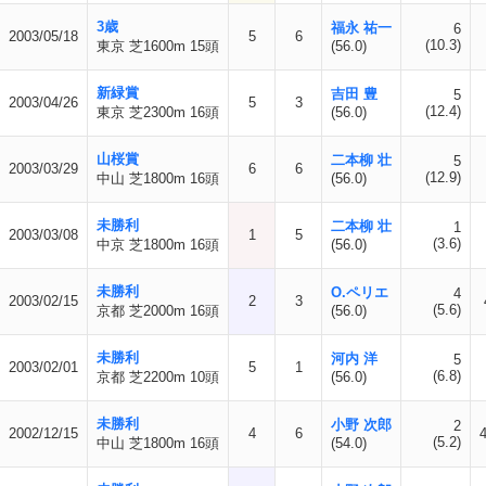
3歳
福永 祐一
6
2003/05/18
5
6
(10.3)
東京 芝1600m 15頭
(56.0)
新緑賞
吉田 豊
5
2003/04/26
5
3
(12.4)
東京 芝2300m 16頭
(56.0)
山桜賞
二本柳 壮
5
2003/03/29
6
6
(12.9)
中山 芝1800m 16頭
(56.0)
未勝利
二本柳 壮
1
2003/03/08
1
5
(3.6)
中京 芝1800m 16頭
(56.0)
未勝利
O.ペリエ
4
2003/02/15
2
3
(5.6)
京都 芝2000m 16頭
(56.0)
未勝利
河内 洋
5
2003/02/01
5
1
(6.8)
京都 芝2200m 10頭
(56.0)
未勝利
小野 次郎
2
2002/12/15
4
6
(5.2)
中山 芝1800m 16頭
(54.0)