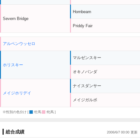
Hornbeam
Severn Bridge
Priddy Fair
アルペンウッセロ
マルゼンスキー
ホリスキー
オキノバンダ
ナイスダンサー
メイジホリデイ
メイジガルボ
※性別の色分け [
:牡馬
:牝馬 ]
総合成績
2006/6/7 00:00