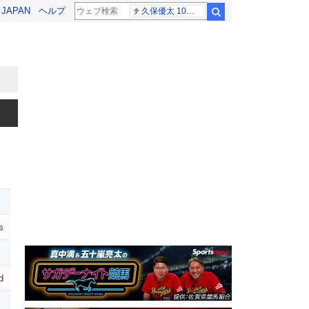
! JAPAN
ヘルプ
久保優太 10代女性
検索
s
d