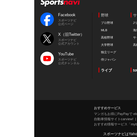
Facebook
野球
サ
スポーツナビ
プロ野球
J
公式ページ
MLB
海
X（旧Twitter）
高校野球
サ
スポーツナビ
公式アカウント
大学野球
高
独立リーグ
YouTube
スポーツナビ
侍ジャパン
公式チャンネル
ライブ
to
おすすめサービス
マンガもお得にPayPayで eboo
自動車情報サイトcarview!
おすすめ情報サービス「mybe
スポーツナビはYah