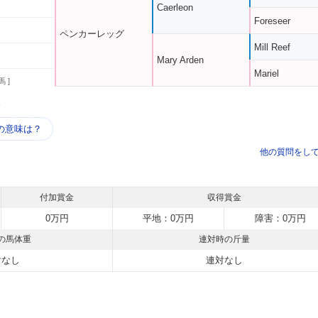
Caerleon
Foreseer
ペンカーレッグ
Mill Reef
Mary Arden
Mariel
馬 ]
う
の意味は？
他の質問をし
付加賞金
収得賞金
0万円
平地：0万円
障害：0万円
の馬体重
連対時の斤量
対なし
連対なし