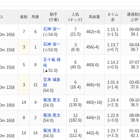
騎手
人気
タイム
通過順
ス
着順
馬番
馬体重
(斤量)
(オッズ)
差
上3F
石神 深一
7
1:15.1
09-09
7
6
462(+4)
(21.5)
(+1.5)
39.1
0m 16頭
(☆54.0)
石神 深一
3
1:13.7
04-04
3
1
456(-4)
(6.9)
(+0.7)
38.7
0m 15頭
(☆53.0)
五十嵐 雄
6
1:14.2
07-07
5
8
460(-6)
祐
(40.0)
(+0.5)
38.3
0m 15頭
(▲51.0)
宝来 城多
6
1:01.4
03-05
3
11
466(+6)
郎
(16.4)
(+1.4)
37.6
0m 12頭
(54.0)
菊池 憲太
13
1:24.4
09-10
14
4
460(+16)
(139.9)
(+2.3)
36.5
0m 18頭
(54.0)
菊池 憲太
12
1:22.8
08-08
8
2
444(+2)
(182.6)
(+3.0)
38.9
0m 16頭
(54.0)
菊池 憲太
11
1:23.7
01-01
14
14
442(-4)
(112.4)
(+3.3)
42.1
0m 16頭
(54.0)