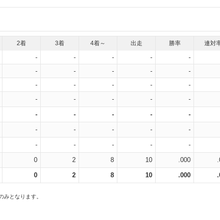
2着
3着
4着～
出走
勝率
連対
-
-
-
-
-
-
-
-
-
-
-
-
-
-
-
-
-
-
-
-
-
-
-
-
-
-
-
-
-
-
-
-
-
-
-
0
2
8
10
.000
0
2
8
10
.000
スのみとなります。