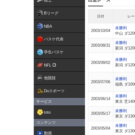
陸上
Bリーグ
日付
レー
NBA
未勝利
2003/10/04
中山 ダ120
バスケ代表
未勝利
2003/08/31
新潟 ダ120
学生バスケ
未勝利
2003/08/02
新潟 ダ120
NFL
他競技
未勝利
2003/07/06
福島 ダ100
Doスポーツ
未勝利
2003/06/14
サービス
東京 芝140
未勝利
toto
2003/05/17
東京 ダ130
コンテンツ
未勝利
2003/05/04
東京 ダ130
動画