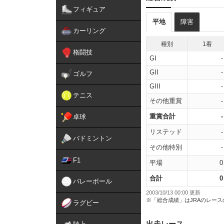
フィギュア
平地
障害
カーリング
種別
1着
格闘技
GI
-
GII
-
ゴルフ
GIII
-
テニス
その他重賞
-
重賞合計
-
卓球
リステッド
-
バドミントン
その他特別
-
F1
平場
0
合計
0
バレーボール
2003/10/13 00:00 更新
※「総合成績」はJRAのレー
ラグビー
出走レース