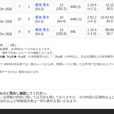
菊池 憲太
13
1:14.6
12-11
7
1
446(-2)
(183.2)
(+1.1)
38.5
0m 16頭
(54.0)
菊池 憲太
10
2:02.2
02-02-02
10
5
448(+2)
(64.4)
(+4.2)
44.8
0m 10頭
(54.0)
菊池 憲太
13
1:15.4
08-09
8
9
446
(226.0)
(+1.5)
39.7
0m 16頭
(54.0)
:2着
:3着 ]
走成績」はJRAのレースのみとなります。
方、海外で出走したレースの成績となります。
g減
:3kg減
:4kg減（※女性騎手のみ）
:2kg減（※5年以上、又は101勝以上の女性騎手
て 1993年4月以前では一部のレースが上4F、障害レースに関しては平均Fで計測されたデ
一部データがない場合があります。
ものと照合し確認してください。
いる情報の内容に関しては万全を期しておりますが、その内容の正確性およ
式会社および情報提供者は一切の責任を負いかねます。