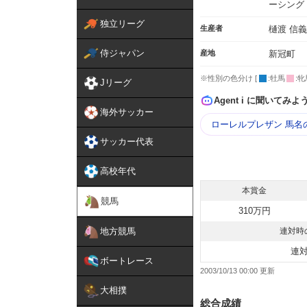
ーシング
独立リーグ
生産者
樋渡 信義
侍ジャパン
産地
新冠町
※性別の色分け [
:牡馬
:牝
Jリーグ
Agent i に聞いてみよ
海外サッカー
ローレルプレザン 馬名
サッカー代表
高校年代
本賞金
競馬
310万円
地方競馬
連対時
連
ボートレース
2003/10/13 00:00
大相撲
総合成績