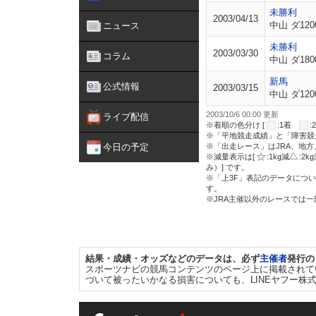
未勝利
2003/04/13
中山 ダ120
ニュース
未勝利
2003/03/30
コラム
中山 ダ180
新馬
公式情報
2003/03/15
中山 ダ120
2003/10/6 00:00 更新
ライブ配信
※着順の色分け [
:1着
※「平地競走成績」と「障害競
今日の予定
※「出走レース」はJRA、地
※減量表示は[
:1kg減
:2k
み）] です。
※「上3F」表記のデータについ
す。
※JRA主催以外のレースでは
結果・成績・オッズなどのデータは、必ず
主催者
発行の
スポーツナビの競馬コンテンツのページ上に掲載されて
づいて被ったいかなる損害についても、LINEヤフー株