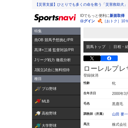
【災害支援】ひとりでも多くの命を救う「災害救助犬」
IDでもっと便利に
新規取得
ログイン
［おトク］10
特集
燕OB 競馬予想挑む/PR
競馬トップ
日程・
髙津×三浦 監督対談/PR
Jリーグ戦力 徹底分析
ローレルプレ
J国立試合に無料招待
登録抹消
種目
性齢
牝
プロ野球
生年月日
2000年3
MLB
毛色
黒鹿毛
高校野球
調教師（所属）
山田 要一
馬主
株式会社
大学野球