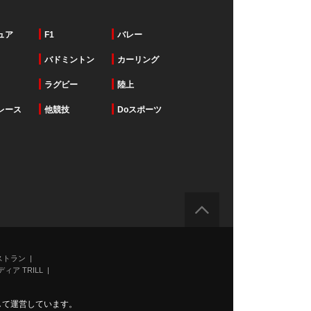
ュア
F1
バレー
バドミントン
カーリング
ラグビー
陸上
レース
他競技
Doスポーツ
ストラン
ィア TRILL
力して運営しています。