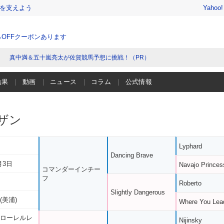
を支えよう
Yahoo
％OFFクーポンあります
真中満＆五十嵐亮太が佐賀競馬予想に挑戦！（PR）
結果
動画
ニュース
コラム
公式情報
ザン
Lyphard
Dancing Brave
月3日
Navajo Princes
コマンダーインチー
フ
Roberto
Slightly Dangerous
(美浦)
Where You Lea
 ローレルレ
Nijinsky