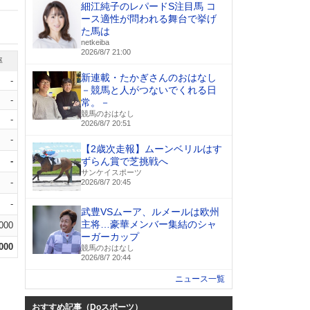
細江純子のレパードS注目馬 コ
ース適性が問われる舞台で挙げ
た馬は
netkeiba
2026/8/7 21:00
率
新連載・たかぎさんのおはなし
-
－競馬と人がつないでくれる日
-
常。－
競馬のおはなし
-
2026/8/7 20:51
-
【2歳次走報】ムーンベリルはす
-
ずらん賞で芝挑戦へ
サンケイスポーツ
-
2026/8/7 20:45
-
武豊VSムーア、ルメールは欧州
主将…豪華メンバー集結のシャ
.000
ーガーカップ
.000
競馬のおはなし
2026/8/7 20:44
ニュース一覧
おすすめ記事（Doスポーツ）