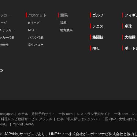
ッカー
バスケット
競馬
ゴルフ
フィギ
リーグ
Bリーグ
競馬
テニス
卓球
外サッカー
NBA
地方競馬
格闘技
大相撲
ッカー代表
バスケ代表
校年代
学生バスケ
NFL
ボート
to
kjapan
ホテル、旅館予約サイト 一休.com
レストラン予約サイト 一休.com レ
料理レシピ動画サービス クラシル
仕事・求人探しはスタンバイ
国内No.1女性向けメデ
st」
Yahoo! JAPAN
oo! JAPANのサービスであり、LINEヤフー株式会社がスポーツナビ株式会社と協