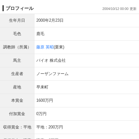
プロフィール
2004/10/12 00:00
生年月日
2000年2月23日
毛色
鹿毛
調教師（所属）
藤原 英昭
(栗東)
馬主
バイオ 株式会社
生産者
ノーザンファーム
産地
早来町
本賞金
1600万円
付加賞金
0万円
収得賞金：平地
平地：200万円