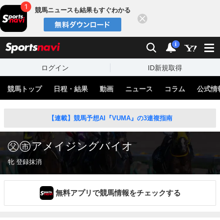
競馬ニュースも結果もすぐわかる
閉じる
スポーツナビ
検索
通知
i
ログイン
ID新規取得
競馬トップ
日程・結果
動画
ニュース
コラム
公式情
【連載】競馬予想AI『VUMA』の3連複指南
アメイジングバイオ
牝 登録抹消
無料アプリで競馬情報をチェックする