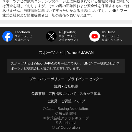
スポーツナビの競馬コンテンツのページ上に掲載されている情報の内容に関して
は万全を期しておりますが、その内容の正確性および安全性を保証するものでは
ありません。当該情報に基づいて被ったいかなる損害についても、LINEヤフー
株式会社および情報提供者は一切の責任を負いかねます。
Facebook
X(旧Twitter)
YouTube
スポーツナビ
スポーツナビ
スポーツナビ
公式ページ
公式アカウント
公式チャンネル
スポーツナビ
Yahoo! JAPAN
スポーツナビはYahoo! JAPANのサービスであり、LINEヤフー株式会社がス
ポーツナビ株式会社と協力して運営しています。
プライバシーポリシー
プライバシーセンター
規約
会社概要
免責事項
広告掲載について
スタッフ募集
ご意見・ご要望
ヘルプ
© Japan Racing Association.
© 毎日新聞社
© 株式会社グラッドキューブ
© Sportsnavi
© LY Corporation