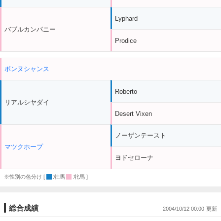
Lyphard
バブルカンパニー
Prodice
ボンヌシャンス
Roberto
リアルシヤダイ
Desert Vixen
ノーザンテースト
マツクホープ
ヨドセローナ
※性別の色分け [
:牡馬
:牝馬 ]
総合成績
2004/10/12 00:00