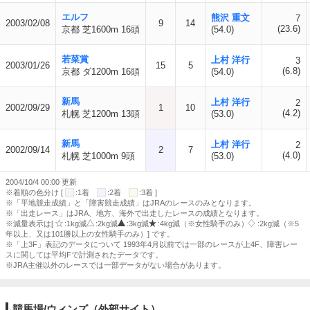
エルフ
熊沢 重文
7
2003/02/08
9
14
(23.6)
京都 芝1600m 16頭
(54.0)
若菜賞
上村 洋行
3
2003/01/26
15
5
(6.8)
京都 ダ1200m 16頭
(54.0)
新馬
上村 洋行
2
2002/09/29
1
10
(4.2)
札幌 芝1200m 13頭
(53.0)
新馬
上村 洋行
2
2002/09/14
2
7
(4.0)
札幌 芝1000m 9頭
(53.0)
2004/10/4 00:00 更新
※着順の色分け [
:1着
:2着
:3着 ]
※「平地競走成績」と「障害競走成績」はJRAのレースのみとなります。
※「出走レース」はJRA、地方、海外で出走したレースの成績となります。
※減量表示は[
:1kg減
:2kg減
:3kg減
:4kg減（※女性騎手のみ）
:2kg減（※5
年以上、又は101勝以上の女性騎手のみ）] です。
※「上3F」表記のデータについて 1993年4月以前では一部のレースが上4F、障害レー
スに関しては平均Fで計測されたデータです。
※JRA主催以外のレースでは一部データがない場合があります。
競馬場/ウィンズ（外部サイト）