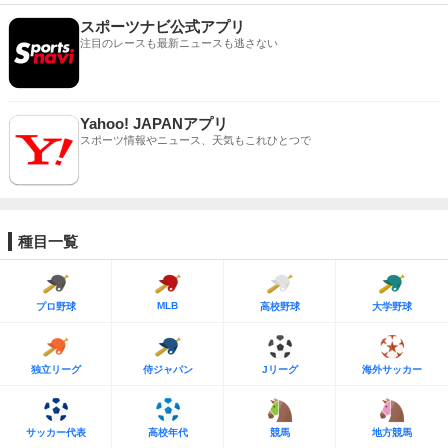
スポーツナビ公式アプリ
注目のレースも最新ニュースも逃さない
Yahoo! JAPANアプリ
スポーツ情報やニュース、天気もこれひとつで
種目一覧
MLB
プロ野球
高校野球
大学野球
独立リーグ
侍ジャパン
Jリーグ
海外サッカー
サッカー代表
高校年代
競馬
地方競馬