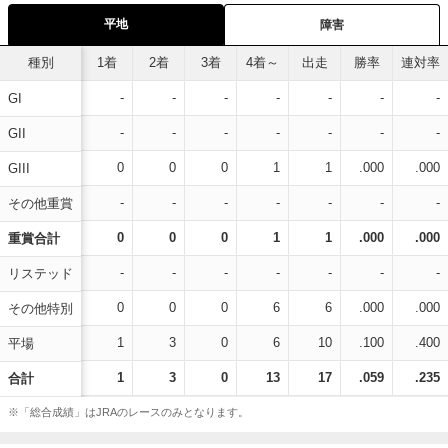
平地
障害
種別
1着
2着
3着
4着～
出走
勝率
連対率
-
-
-
-
-
-
-
GI
-
-
-
-
-
-
-
GII
0
0
0
1
1
.000
.000
GIII
-
-
-
-
-
-
-
その他重賞
0
0
0
1
1
.000
.000
重賞合計
-
-
-
-
-
-
-
リステッド
0
0
0
6
6
.000
.000
その他特別
1
3
0
6
10
.100
.400
平場
1
3
0
13
17
.059
.235
合計
※「総合成績」はJRAのレースのみとなります。