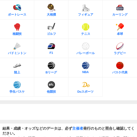
ボートレース
大相撲
フィギュア
カーリング
格闘技
ゴルフ
テニス
卓球
F1
バドミントン
バレーボール
ラグビー
NBA
陸上
Bリーグ
バスケ代表
学生バスケ
他競技
Doスポーツ
結果・成績・オッズなどのデータは、必ず
主催者
発行のものと照合し確認してく
ださい。