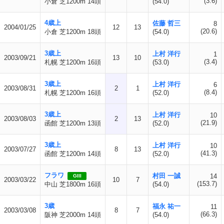
(3.6)
小倉 芝1200m 14頭
(54.0)
4歳上
佐藤 哲三
8
2004/01/25
12
13
(20.6)
小倉 芝1200m 18頭
(54.0)
3歳上
上村 洋行
1
2003/09/21
13
10
(3.4)
札幌 芝1200m 16頭
(53.0)
3歳上
上村 洋行
6
2003/08/31
2
1
(8.4)
札幌 芝1200m 16頭
(52.0)
3歳上
上村 洋行
10
2003/08/03
2
13
(21.9)
函館 芝1200m 13頭
(52.0)
3歳上
上村 洋行
10
2003/07/27
8
13
(41.3)
函館 芝1200m 14頭
(52.0)
フラワ
村田 一誠
14
GIII
2003/03/22
10
7
(153.7)
中山 芝1800m 16頭
(54.0)
3歳
福永 祐一
11
2003/03/08
8
7
(66.3)
阪神 芝2000m 14頭
(54.0)