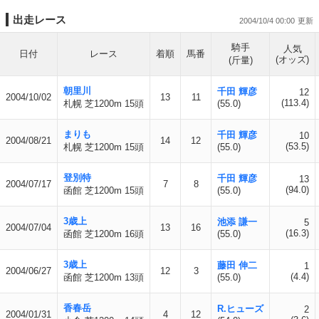
出走レース
2004/10/4 00:00
騎手
人気
日付
レース
着順
馬番
(オッズ)
(斤量)
朝里川
千田 輝彦
12
2004/10/02
13
11
(113.4)
札幌 芝1200m 15頭
(55.0)
まりも
千田 輝彦
10
2004/08/21
14
12
(53.5)
札幌 芝1200m 15頭
(55.0)
登別特
千田 輝彦
13
2004/07/17
7
8
(94.0)
函館 芝1200m 15頭
(55.0)
3歳上
池添 謙一
5
2004/07/04
13
16
(16.3)
函館 芝1200m 16頭
(55.0)
3歳上
藤田 伸二
1
2004/06/27
12
3
(4.4)
函館 芝1200m 13頭
(55.0)
香春岳
R.ヒューズ
2
2004/01/31
4
12