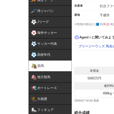
生産者
社台ファ
侍ジャパン
産地
千歳市
Jリーグ
※性別の色分け [
:牡馬
:牝
海外サッカー
Agent i に聞いてみよ
サッカー代表
ブリージーウッズ 馬名
高校年代
競馬
本賞金
地方競馬
5060万円
連対時
ボートレース
498kg 
大相撲
2006/6/7 00:00
フィギュア
総合成績