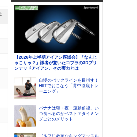
位
【2026年上半期アイアン座談会】「なんじ
ゃこりゃ？」識者が驚いたコブラの3Dプリ
ンテッドアイアン、その実力とは
自慢のバックラインを目指す！
HIITでおこなう「背中徹底トレ
ーニング」
バナナは朝・夜・運動前後、い
つ食べるのがベスト？タイミン
グごとのメリット
ゴルフに必須なキングマッスル