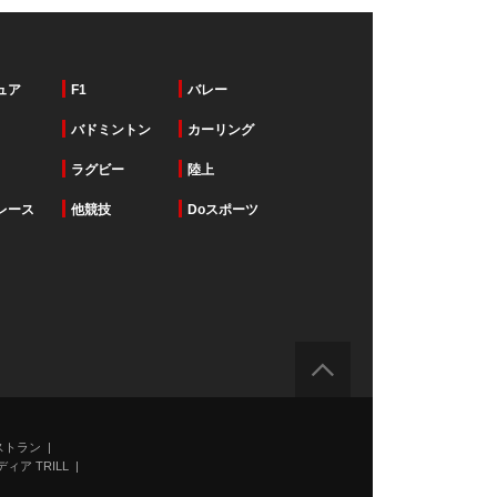
ュア
F1
バレー
バドミントン
カーリング
ラグビー
陸上
レース
他競技
Doスポーツ
ストラン
ィア TRILL