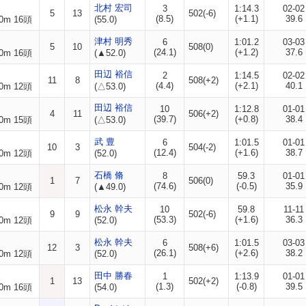
北村 宏司
3
1:14.3
02-02
5
13
502(-6)
(8.5)
(+1.1)
39.6
0m 16頭
(55.0)
津村 明秀
6
1:01.2
03-03
5
10
508(0)
(24.1)
(+1.2)
37.6
0m 16頭
(▲52.0)
田辺 裕信
2
1:14.5
02-02
11
8
508(+2)
(4.4)
(+2.1)
40.1
0m 12頭
(△53.0)
田辺 裕信
10
1:12.8
01-01
4
11
506(+2)
(39.7)
(+0.8)
38.4
0m 15頭
(△53.0)
武 豊
6
1:01.5
01-01
10
3
504(-2)
(12.4)
(+1.6)
38.7
0m 12頭
(52.0)
石橋 脩
8
59.3
01-01
1
7
506(0)
(74.6)
(-0.5)
35.9
0m 12頭
(▲49.0)
松永 幹夫
10
59.8
11-11
9
9
502(-6)
(53.3)
(+1.6)
36.3
0m 12頭
(52.0)
松永 幹夫
6
1:01.5
03-03
12
3
508(+6)
(26.1)
(+2.6)
38.2
0m 12頭
(52.0)
田中 勝春
1
1:13.9
01-01
1
13
502(+2)
(1.3)
(-0.8)
39.5
0m 16頭
(54.0)