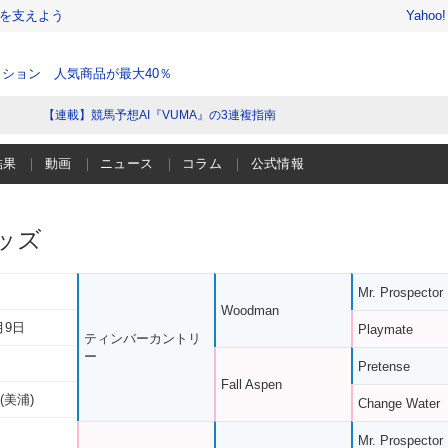
を支えよう
Yahoo
ション 人気商品が最大40％
【連載】競馬予想AI『VUMA』の3連複指南
結果
動画
ニュース
コラム
公式情報
ッズ
Mr. Prospector
Woodman
月9日
Playmate
ティンバーカントリ
ー
Pretense
Fall Aspen
(美浦)
Change Water
Mr. Prospector