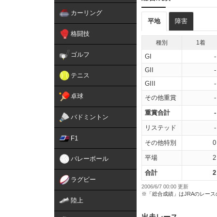
カーリング
平地
障害
格闘技
種別
1着
ゴルフ
GI
-
GII
-
テニス
GIII
-
卓球
その他重賞
-
重賞合計
-
バドミントン
リステッド
-
F1
その他特別
0
平場
2
バレーボール
合計
2
ラグビー
2006/6/7 00:00 更新
※「総合成績」はJRAのレー
陸上
出走レース