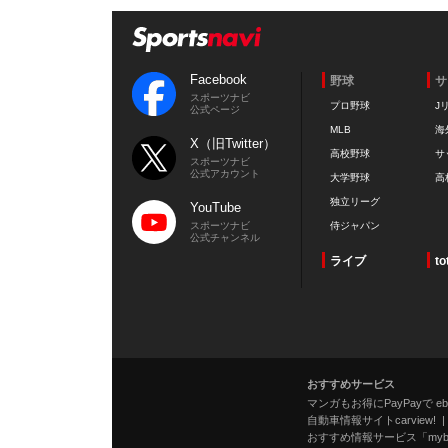
Facebook
野球
サ
スポーツナビ
プロ野球
J
公式ページ
MLB
海
X（旧Twitter）
高校野球
サ
スポーツナビ
公式アカウント
大学野球
高
独立リーグ
YouTube
スポーツナビ
侍ジャパン
公式チャンネル
ライブ
to
おすすめサービス
マンガもお得にPayPayで eboo
自動車情報サイトcarview!
おすすめ情報サービス「mybe