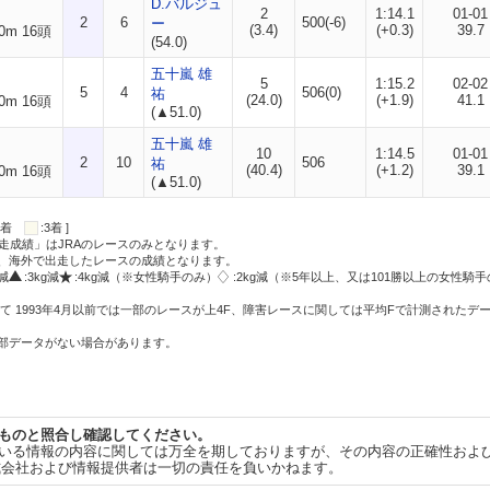
D.バルジュ
2
1:14.1
01-01
2
6
500(-6)
ー
(3.4)
(+0.3)
39.7
0m 16頭
(54.0)
五十嵐 雄
5
1:15.2
02-02
5
4
506(0)
祐
(24.0)
(+1.9)
41.1
0m 16頭
(▲51.0)
五十嵐 雄
10
1:14.5
01-01
2
10
506
祐
(40.4)
(+1.2)
39.1
0m 16頭
(▲51.0)
:2着
:3着 ]
走成績」はJRAのレースのみとなります。
方、海外で出走したレースの成績となります。
g減
:3kg減
:4kg減（※女性騎手のみ）
:2kg減（※5年以上、又は101勝以上の女性騎手
て 1993年4月以前では一部のレースが上4F、障害レースに関しては平均Fで計測されたデ
一部データがない場合があります。
ものと照合し確認してください。
いる情報の内容に関しては万全を期しておりますが、その内容の正確性およ
式会社および情報提供者は一切の責任を負いかねます。