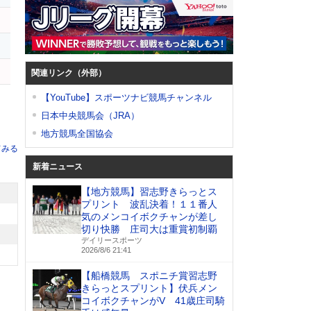
関連リンク（外部）
【YouTube】スポーツナビ競馬チャンネル
日本中央競馬会（JRA）
地方競馬全国協会
てみる
新着ニュース
【地方競馬】習志野きらっとス
プリント 波乱決着！１１番人
気のメンコイボクチャンが差し
切り快勝 庄司大は重賞初制覇
デイリースポーツ
2026/8/6 21:41
【船橋競馬 スポニチ賞習志野
きらっとスプリント】伏兵メン
コイボクチャンがV 41歳庄司騎