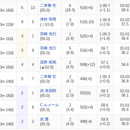
二本柳 壮
6
1:09.7
03-02
6
13
516(+6)
(18.3)
(+1.1)
38.4
0m 16頭
(55.0)
津村 明秀
3
1:00.9
02-02
9
5
510(-10)
(7.9)
(+2.6)
37.5
0m 12頭
(△53.0)
宮崎 光行
1
1:00.3
01-01
3
1
520(+4)
(2.4)
(+1.4)
36.4
0m 11頭
(55.0)
宮崎 光行
5
59.7
01-01
3
9
516(+8)
(8.8)
(+0.3)
36.2
0m 12頭
(55.0)
高野 和馬
2
57.1
4
4
508(+12)
34.4
(4.5)
(+0.6)
0m 16頭
(▲52.0)
二本柳 壮
2
1:00.3
03-03
5
7
496(-6)
(4.3)
(+0.6)
36.8
0m 14頭
(55.0)
武 幸四郎
1
59.3
01-01
2
1
502(0)
(2.0)
(+0.2)
36.1
0m 16頭
(55.0)
C.ルメール
2
58.6
01-01
2
6
502(+4)
(3.4)
(+0.0)
35.6
0m 14頭
(55.0)
武 豊
2
59.8
03-03
2
2
498(-4)
(4.0)
(+0.2)
36.9
0m 14頭
(55.0)