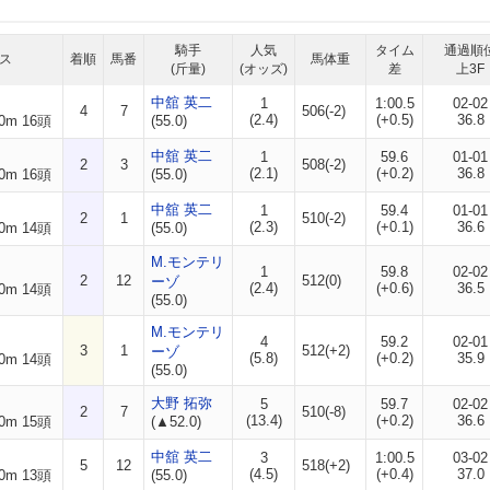
騎手
人気
タイム
通過順
ス
着順
馬番
馬体重
(斤量)
(オッズ)
差
上3F
中舘 英二
1
1:00.5
02-02
4
7
506(-2)
(2.4)
(+0.5)
36.8
0m 16頭
(55.0)
中舘 英二
1
59.6
01-01
2
3
508(-2)
(2.1)
(+0.2)
36.8
0m 16頭
(55.0)
中舘 英二
1
59.4
01-01
2
1
510(-2)
(2.3)
(+0.1)
36.6
0m 14頭
(55.0)
M.モンテリ
1
59.8
02-02
2
12
512(0)
ーゾ
(2.4)
(+0.6)
36.5
0m 14頭
(55.0)
M.モンテリ
4
59.2
02-01
3
1
512(+2)
ーゾ
(5.8)
(+0.2)
35.9
0m 14頭
(55.0)
大野 拓弥
5
59.7
02-02
2
7
510(-8)
(13.4)
(+0.2)
36.6
0m 15頭
(▲52.0)
中舘 英二
3
1:00.5
03-02
5
12
518(+2)
(4.5)
(+0.4)
37.0
0m 13頭
(55.0)