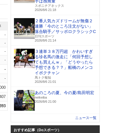
手は感無量
スポニチアネックス
2026/8/6 21:18
２番人気カズドリームが無傷２
連勝「今のところ注文がない」
率
落合騎手／サッポロクラシックC
-
日刊スポーツ
2026/8/6 21:14
-
-
３連単３８万円超 かわいすぎ
る珍名馬の激走に「何回予想し
-
ても買えんｗ」「どうやったら
予想できる？？」船橋のメンコ
-
イボクチャン
馬トク報知
-
2026/8/6 21:01
.000
あのころの夏、今の夏/島田明宏
.407
netkeiba
2026/8/6 21:00
.393
ニュース一覧
おすすめ記事（Doスポーツ）