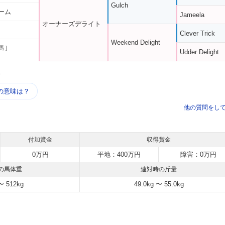
Gulch
ーム
Jameela
オーナーズデライト
Clever Trick
Weekend Delight
馬 ]
Udder Delight
う
の意味は？
他の質問をし
付加賞金
収得賞金
0万円
平地：400万円
障害：0万円
の馬体重
連対時の斤量
〜 512kg
49.0kg 〜 55.0kg