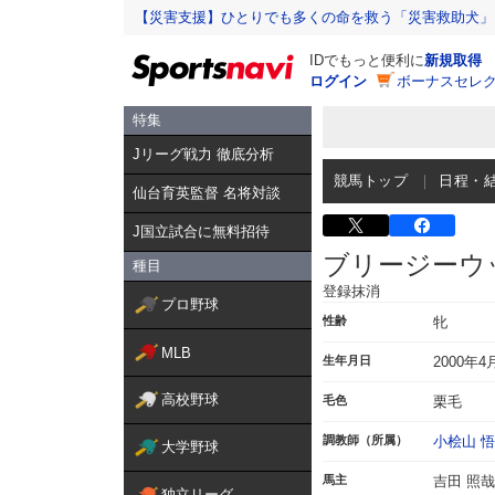
【災害支援】ひとりでも多くの命を救う「災害救助犬」
IDでもっと便利に
新規取得
ログイン
ボーナスセレク
特集
Jリーグ戦力 徹底分析
競馬トップ
日程・
仙台育英監督 名将対談
J国立試合に無料招待
ブリージーウ
種目
登録抹消
プロ野球
性齢
牝
MLB
生年月日
2000年4
高校野球
毛色
栗毛
調教師（所属）
小桧山 悟
大学野球
馬主
吉田 照哉
独立リーグ