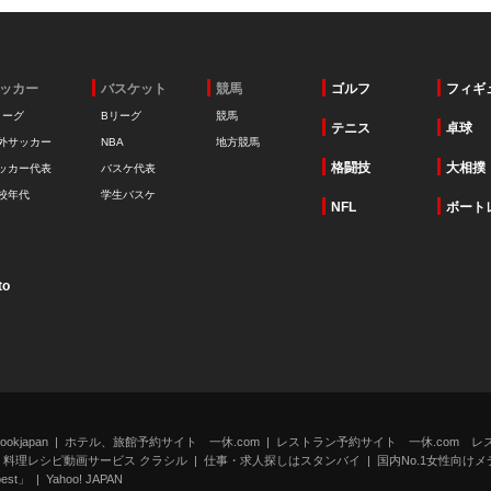
ッカー
バスケット
競馬
ゴルフ
フィギ
リーグ
Bリーグ
競馬
テニス
卓球
外サッカー
NBA
地方競馬
格闘技
大相撲
ッカー代表
バスケ代表
校年代
学生バスケ
NFL
ボート
to
kjapan
ホテル、旅館予約サイト 一休.com
レストラン予約サイト 一休.com レ
料理レシピ動画サービス クラシル
仕事・求人探しはスタンバイ
国内No.1女性向けメデ
st」
Yahoo! JAPAN