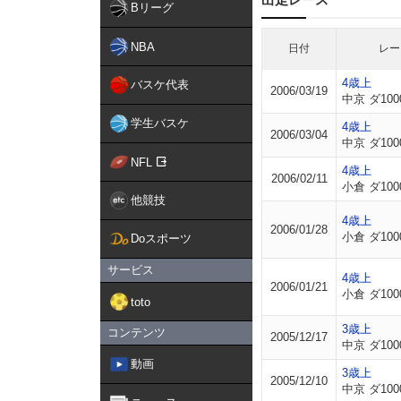
Bリーグ
NBA
日付
レー
4歳上
バスケ代表
2006/03/19
中京 ダ100
学生バスケ
4歳上
2006/03/04
中京 ダ100
NFL
4歳上
2006/02/11
小倉 ダ100
他競技
4歳上
2006/01/28
小倉 ダ100
Doスポーツ
サービス
4歳上
2006/01/21
小倉 ダ100
toto
3歳上
コンテンツ
2005/12/17
中京 ダ100
動画
3歳上
2005/12/10
中京 ダ100