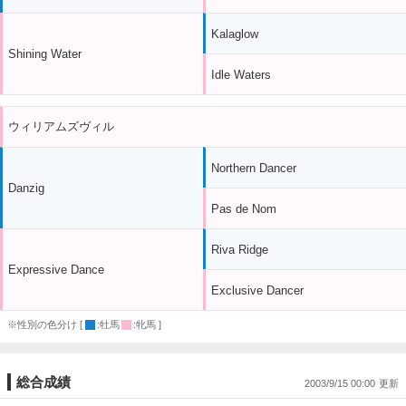
Kalaglow
Shining Water
Idle Waters
ウィリアムズヴィル
Northern Dancer
Danzig
Pas de Nom
Riva Ridge
Expressive Dance
Exclusive Dancer
※性別の色分け [
:牡馬
:牝馬 ]
総合成績
2003/9/15 00:00