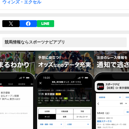
ウィンズ・エクセル
競馬情報ならスポーツナビアプリ