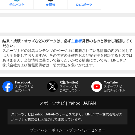
学生バスケ
他競技
Doスポーツ
結果・成績・オッズなどのデータは、必ず
主催者
発行のものと照合し確認してく
ださい。
スポーツナビの競馬コンテンツのページ上に掲載されている情報の内容に関して
は万全を期しておりますが、その内容の正確性および安全性を保証するものでは
ありません。当該情報に基づいて被ったいかなる損害についても、LINEヤフー
株式会社および情報提供者は一切の責任を負いかねます。
Facebook
X(旧Twitter)
YouTube
スポーツナビ
スポーツナビ
スポーツナビ
公式ページ
公式アカウント
公式チャンネル
スポーツナビ
Yahoo! JAPAN
スポーツナビはYahoo! JAPANのサービスであり、LINEヤフー株式会社がス
ポーツナビ株式会社と協力して運営しています。
プライバシーポリシー
プライバシーセンター