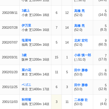
小倉 芝1200m 12頭
(△50.0)
3歳上
高橋 亮
5
2002/08/11
6
12
(14.0)
小倉 芝1200m 18頭
(52.0)
伊万里
高橋 亮
5
2002/07/28
7
14
(8.3)
小倉 芝1200m 16頭
(52.0)
塩屋埼
北村 宏司
9
2002/07/07
5
14
(60.3)
福島 芝1200m 16頭
(52.0)
3歳
小林 慎一郎
7
2002/03/31
15
1
(17.0)
阪神 芝1200m 16頭
(△51.0)
菜の花
田中 勝春
6
2002/01/20
11
5
(21.0)
東京 芝1400m 14頭
(53.0)
ベゴニ
田中 勝春
5
2001/11/25
6
3
(12.9)
東京 芝1400m 17頭
(53.0)
秋明菊
二本柳 壮
2
2001/11/03
3
11
(4.6)
福島 芝1200m 14頭
(53.0)