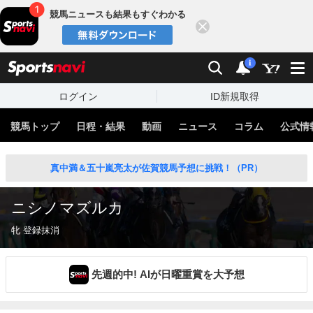
競馬ニュースも結果もすぐわかる
閉じる
スポーツナビ
検索
通知
i
ログイン
ID新規取得
競馬トップ
日程・結果
動画
ニュース
コラム
公式情
真中満＆五十嵐亮太が佐賀競馬予想に挑戦！（PR）
ニシノマズルカ
牝 登録抹消
先週的中! AIが日曜重賞を大予想