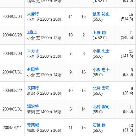
(91.8)
福島 芝1200m 16頭
(▲52.0)
大濠特
飯田 祐史
16
2004/09/04
14
16
(514.3)
小倉 芝1200m 16頭
(55.0)
3歳上
上野 翔
11
2004/08/28
10
2
(148.5)
小倉 芝1200m 12頭
(▲52.0)
マカオ
小坂 忠士
11
2004/08/08
7
8
(141.8)
小倉 芝1200m 13頭
(55.0)
有田特
小坂 忠士
9
2004/07/31
9
13
(92.0)
小倉 芝1200m 14頭
(55.0)
長岡特
北村 宏司
9
2004/05/22
10
15
(26.4)
新潟 芝1200m 16頭
(55.0)
湯沢特
北村 宏司
11
2004/05/01
5
14
(58.0)
新潟 芝1400m 16頭
(55.0)
青葉城
石橋 脩
10
2004/04/11
11
15
(31.6)
福島 芝1200m 16頭
(55.0)