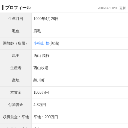
プロフィール
2006/6/7 00:00
生年月日
1999年4月28日
毛色
鹿毛
調教師（所属）
小桧山 悟
(美浦)
馬主
西山 茂行
生産者
西山牧場
産地
鵡川町
本賞金
1865万円
付加賞金
4.8万円
収得賞金：平地
平地：200万円