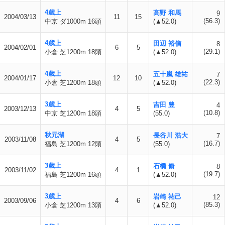
4歳上
高野 和馬
9
2004/03/13
11
15
(56.3)
中京 ダ1000m 16頭
(▲52.0)
4歳上
田辺 裕信
8
2004/02/01
6
5
(29.1)
小倉 芝1200m 18頭
(▲52.0)
4歳上
五十嵐 雄祐
7
2004/01/17
12
10
(22.3)
小倉 芝1200m 18頭
(▲52.0)
3歳上
吉田 豊
4
2003/12/13
4
5
(10.8)
中京 芝1200m 18頭
(55.0)
秋元湖
長谷川 浩大
7
2003/11/08
4
5
(16.7)
福島 芝1200m 12頭
(55.0)
3歳上
石橋 脩
8
2003/11/02
4
1
(19.7)
福島 芝1200m 16頭
(▲52.0)
3歳上
岩崎 祐己
12
2003/09/06
4
6
(85.3)
小倉 芝1200m 13頭
(▲52.0)