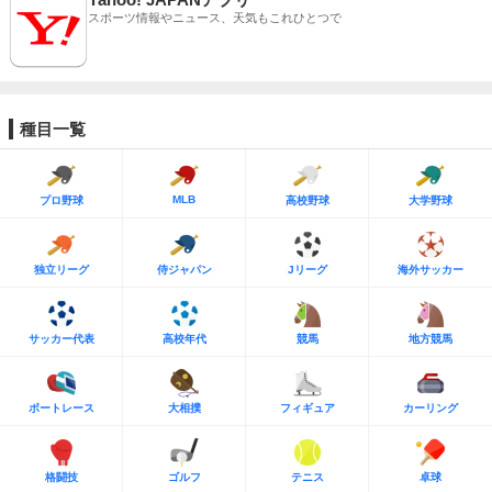
スポーツ情報やニュース、天気もこれひとつで
種目一覧
MLB
プロ野球
高校野球
大学野球
独立リーグ
侍ジャパン
Jリーグ
海外サッカー
サッカー代表
高校年代
競馬
地方競馬
ボートレース
大相撲
フィギュア
カーリング
格闘技
ゴルフ
テニス
卓球