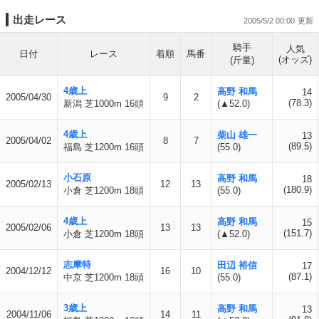
出走レース
2005/5/2 00:00
騎手
人気
日付
レース
着順
馬番
(オッズ)
(斤量)
4歳上
高野 和馬
14
2005/04/30
9
2
(78.3)
新潟 芝1000m 16頭
(▲52.0)
4歳上
柴山 雄一
13
2005/04/02
8
7
(89.5)
福島 芝1200m 16頭
(55.0)
小石原
高野 和馬
18
2005/02/13
12
13
(180.9)
小倉 芝1200m 18頭
(55.0)
4歳上
高野 和馬
15
2005/02/06
13
13
(151.7)
小倉 芝1200m 18頭
(▲52.0)
志摩特
田辺 裕信
17
2004/12/12
16
10
(87.1)
中京 芝1200m 18頭
(55.0)
3歳上
高野 和馬
13
2004/11/06
14
11