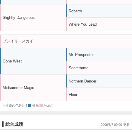
Roberto
Slightly Dangerous
Where You Lead
プレイリースカイ
Mr. Prospector
Gone West
Secrettame
Northern Dancer
Midsummer Magic
Fleur
※性別の色分け [
:牡馬
:牝馬 ]
総合成績
2006/6/7 00:00