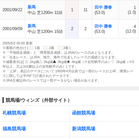
新馬
田中 勝春
1
2001/09/22
1
11
(1.3)
中山 芝1200m 11頭
(53.0)
新馬
田中 勝春
4
2001/09/09
2
2
(12.0)
中山 芝1200m 15頭
(53.0)
2005/5/2 00:00 更新
※着順の色分け [
:1着
:2着
:3着 ]
※「平地競走成績」と「障害競走成績」はJRAのレースのみとなります。
※「出走レース」はJRA、地方、海外で出走したレースの成績となります。
※減量表示は[
:1kg減
:2kg減
:3kg減
:4kg減（※女性騎手のみ）
:2kg減（※5
年以上、又は101勝以上の女性騎手のみ）] です。
※「上3F」表記のデータについて 1993年4月以前では一部のレースが上4F、障害レー
スに関しては平均Fで計測されたデータです。
※JRA主催以外のレースでは一部データがない場合があります。
競馬場/ウィンズ（外部サイト）
札幌競馬場
函館競馬場
福島競馬場
新潟競馬場