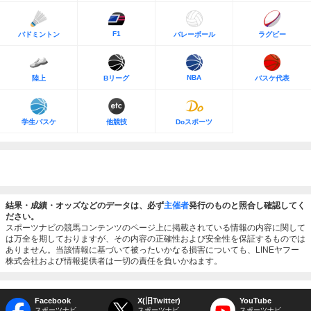
F1
バドミントン
バレーボール
ラグビー
NBA
陸上
Bリーグ
バスケ代表
学生バスケ
他競技
Doスポーツ
結果・成績・オッズなどのデータは、必ず
主催者
発行のものと照合し確認してく
ださい。
スポーツナビの競馬コンテンツのページ上に掲載されている情報の内容に関して
は万全を期しておりますが、その内容の正確性および安全性を保証するものでは
ありません。当該情報に基づいて被ったいかなる損害についても、LINEヤフー
株式会社および情報提供者は一切の責任を負いかねます。
Facebook
X(旧Twitter)
YouTube
スポーツナビ
スポーツナビ
スポーツナビ