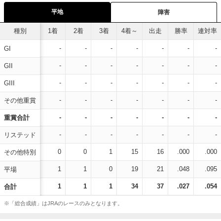
平地
障害
種別
1着
2着
3着
4着～
出走
勝率
連対率
-
-
-
-
-
-
-
GI
-
-
-
-
-
-
-
GII
-
-
-
-
-
-
-
GIII
-
-
-
-
-
-
-
その他重賞
-
-
-
-
-
-
-
重賞合計
-
-
-
-
-
-
-
リステッド
0
0
1
15
16
.000
.000
その他特別
1
1
0
19
21
.048
.095
平場
1
1
1
34
37
.027
.054
合計
※「総合成績」はJRAのレースのみとなります。