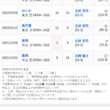
中京 ダ1700m 16頭
(55.0)
ゆりか
北村 宏司
13
2002/02/09
10
10
(110.8)
東京 芝2400m 16頭
(55.0)
黒竹賞
北村 宏司
11
2002/01/12
12
8
(85.6)
東京 ダ1600m 14頭
(55.0)
新馬
北村 宏司
9
2001/12/08
1
8
(33.8)
中山 ダ1800m 16頭
(54.0)
新馬
石崎 隆之
17
2001/12/02
9
16
(126.8)
中山 芝2000m 18頭
(54.0)
2006/12/18 00:00 更新
※着順の色分け [
:1着
:2着
:3着 ]
※「平地競走成績」と「障害競走成績」はJRAのレースのみとなります。
※「出走レース」はJRA、地方、海外で出走したレースの成績となります。
※減量表示は[
:1kg減
:2kg減
:3kg減
:4kg減（※女性騎手のみ）
:2kg減（※5
年以上、又は101勝以上の女性騎手のみ）] です。
※「上3F」表記のデータについて 1993年4月以前では一部のレースが上4F、障害レー
スに関しては平均Fで計測されたデータです。
※JRA主催以外のレースでは一部データがない場合があります。