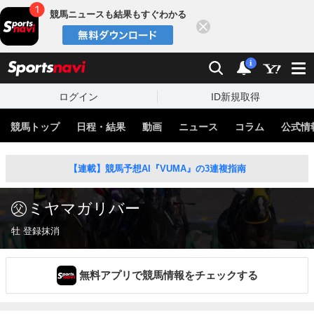
競馬ニュースも結果もすぐわかる
閉じる
スポーツナビ
検索
通知
i
ログイン
ID新規取得
競馬トップ
日程・結果
動画
ニュース
コラム
公式情
【連載】競馬予想AI『VUMA』の3連複指南
ミヤマガリバー
牡 登録抹消
無料アプリで競馬情報をチェックする