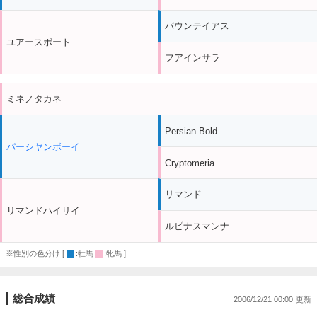
バウンテイアス
ユアースポート
フアインサラ
ミネノタカネ
Persian Bold
パーシヤンボーイ
Cryptomeria
リマンド
リマンドハイリイ
ルピナスマンナ
※性別の色分け [
:牡馬
:牝馬 ]
総合成績
2006/12/21 00:00