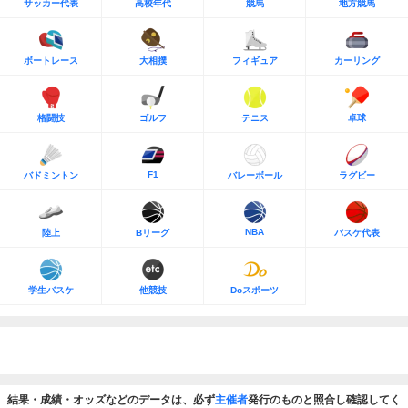
サッカー代表
高校年代
競馬
地方競馬
ボートレース
大相撲
フィギュア
カーリング
格闘技
ゴルフ
テニス
卓球
F1
バドミントン
バレーボール
ラグビー
NBA
陸上
Bリーグ
バスケ代表
学生バスケ
他競技
Doスポーツ
結果・成績・オッズなどのデータは、必ず
主催者
発行のものと照合し確認してく