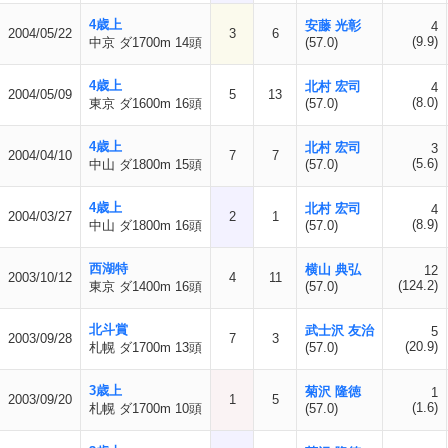
4歳上
安藤 光彰
4
2004/05/22
3
6
(9.9)
中京 ダ1700m 14頭
(57.0)
4歳上
北村 宏司
4
2004/05/09
5
13
(8.0)
東京 ダ1600m 16頭
(57.0)
4歳上
北村 宏司
3
2004/04/10
7
7
(5.6)
中山 ダ1800m 15頭
(57.0)
4歳上
北村 宏司
4
2004/03/27
2
1
(8.9)
中山 ダ1800m 16頭
(57.0)
西湖特
横山 典弘
12
2003/10/12
4
11
(124.2)
東京 ダ1400m 16頭
(57.0)
北斗賞
武士沢 友治
5
2003/09/28
7
3
(20.9)
札幌 ダ1700m 13頭
(57.0)
3歳上
菊沢 隆徳
1
2003/09/20
1
5
(1.6)
札幌 ダ1700m 10頭
(57.0)