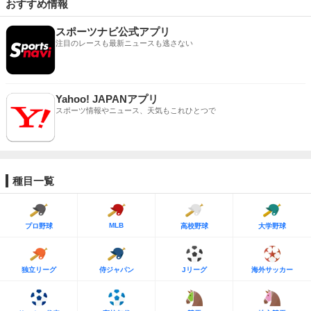
おすすめ情報
スポーツナビ公式アプリ
注目のレースも最新ニュースも逃さない
Yahoo! JAPANアプリ
スポーツ情報やニュース、天気もこれひとつで
種目一覧
MLB
プロ野球
高校野球
大学野球
独立リーグ
侍ジャパン
Jリーグ
海外サッカー