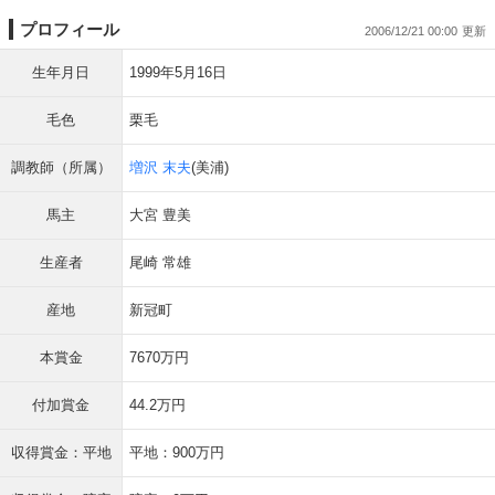
プロフィール
2006/12/21 00:00
生年月日
1999年5月16日
毛色
栗毛
調教師（所属）
増沢 末夫
(美浦)
馬主
大宮 豊美
生産者
尾崎 常雄
産地
新冠町
本賞金
7670万円
付加賞金
44.2万円
収得賞金：平地
平地：900万円