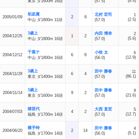
(8.5)
東京 ダ1600m 16頭
(57.5)
初凪賞
北村 宏司
1
2005/01/09
2
8
(2.5)
中山 ダ1800m 11頭
(57.0)
3歳上
内田 博幸
2
2004/12/25
1
2
(5.6)
中山 ダ1800m 16頭
(57.0)
千葉テ
小牧 太
6
2004/12/12
6
8
(12.9)
中山 ダ1800m 16頭
(56.0)
3歳上
田中 勝春
11
2004/11/28
6
4
(86.1)
東京 ダ1400m 16頭
(57.0)
3歳上
田中 勝春
9
2004/11/14
9
2
(21.6)
東京 ダ1600m 16頭
(57.0)
猪苗代
大西 直宏
5
2004/07/03
4
2
(12.7)
福島 ダ1700m 14頭
(57.0)
横手特
田中 勝春
4
2004/06/20
2
14
(5.1)
福島 ダ1700m 14頭
(56.0)