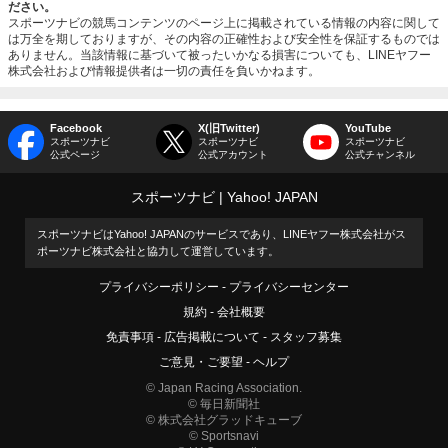
ださい。
スポーツナビの競馬コンテンツのページ上に掲載されている情報の内容に関して
は万全を期しておりますが、その内容の正確性および安全性を保証するものでは
ありません。当該情報に基づいて被ったいかなる損害についても、LINEヤフー
株式会社および情報提供者は一切の責任を負いかねます。
Facebook
X(旧Twitter)
YouTube
スポーツナビ
スポーツナビ
スポーツナビ
公式ページ
公式アカウント
公式チャンネル
スポーツナビ
Yahoo! JAPAN
スポーツナビはYahoo! JAPANのサービスであり、LINEヤフー株式会社がス
ポーツナビ株式会社と協力して運営しています。
プライバシーポリシー
プライバシーセンター
規約
会社概要
免責事項
広告掲載について
スタッフ募集
ご意見・ご要望
ヘルプ
© Japan Racing Association.
© 毎日新聞社
© 株式会社グラッドキューブ
© Sportsnavi