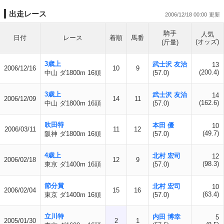
出走レース
2006/12/18 00:00
騎手
人気
日付
レース
着順
馬番
(オッズ)
(斤量)
3歳上
武士沢 友治
13
2006/12/16
10
9
(200.4)
中山 ダ1800m 16頭
(57.0)
3歳上
武士沢 友治
14
2006/12/09
14
11
(162.6)
中山 ダ1800m 16頭
(57.0)
吹田特
本田 優
10
2006/03/11
11
12
(49.7)
阪神 ダ1800m 16頭
(57.0)
4歳上
北村 宏司
12
2006/02/18
12
9
(98.3)
東京 ダ1400m 16頭
(57.0)
節分賞
北村 宏司
10
2006/02/04
15
16
(63.4)
東京 ダ1400m 16頭
(57.0)
立川特
内田 博幸
5
2005/01/30
2
1