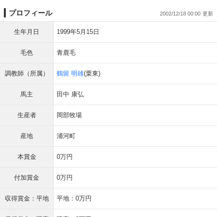
プロフィール
2002/12/18 00:00
生年月日
1999年5月15日
毛色
青鹿毛
調教師（所属）
鶴留 明雄
(栗東)
馬主
田中 康弘
生産者
岡部牧場
産地
浦河町
本賞金
0万円
付加賞金
0万円
収得賞金：平地
平地：0万円