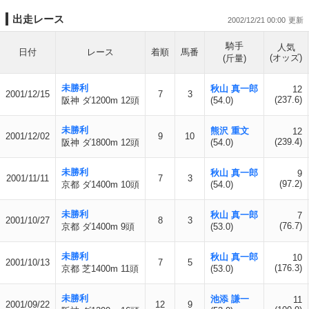
出走レース
2002/12/21 00:00
騎手
人気
日付
レース
着順
馬番
(オッズ)
(斤量)
未勝利
秋山 真一郎
12
2001/12/15
7
3
(237.6)
阪神 ダ1200m 12頭
(54.0)
未勝利
熊沢 重文
12
2001/12/02
9
10
(239.4)
阪神 ダ1800m 12頭
(54.0)
未勝利
秋山 真一郎
9
2001/11/11
7
3
(97.2)
京都 ダ1400m 10頭
(54.0)
未勝利
秋山 真一郎
7
2001/10/27
8
3
(76.7)
京都 ダ1400m 9頭
(53.0)
未勝利
秋山 真一郎
10
2001/10/13
7
5
(176.3)
京都 芝1400m 11頭
(53.0)
未勝利
池添 謙一
11
2001/09/22
12
9