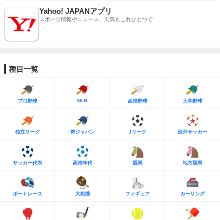
Yahoo! JAPANアプリ
スポーツ情報やニュース、天気もこれひとつで
種目一覧
MLB
プロ野球
高校野球
大学野球
独立リーグ
侍ジャパン
Jリーグ
海外サッカー
サッカー代表
高校年代
競馬
地方競馬
ボートレース
大相撲
フィギュア
カーリング