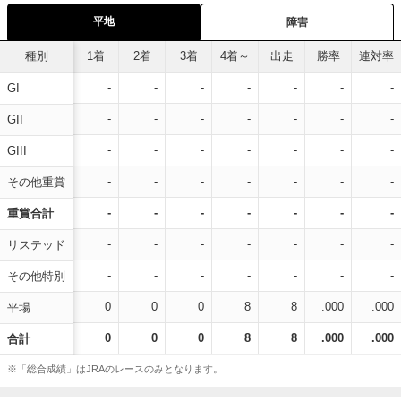
平地
障害
種別
1着
2着
3着
4着～
出走
勝率
連対率
-
-
-
-
-
-
-
GI
-
-
-
-
-
-
-
GII
-
-
-
-
-
-
-
GIII
-
-
-
-
-
-
-
その他重賞
-
-
-
-
-
-
-
重賞合計
-
-
-
-
-
-
-
リステッド
-
-
-
-
-
-
-
その他特別
0
0
0
8
8
.000
.000
平場
0
0
0
8
8
.000
.000
合計
※「総合成績」はJRAのレースのみとなります。