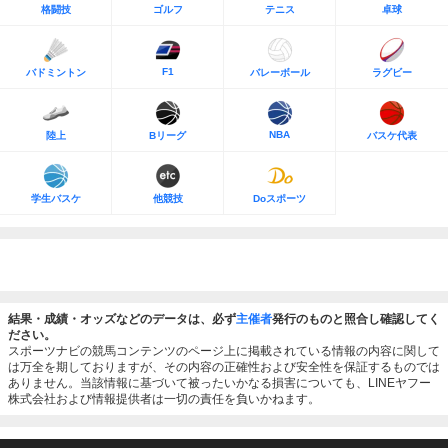
格闘技
ゴルフ
テニス
卓球
F1
バドミントン
バレーボール
ラグビー
NBA
陸上
Bリーグ
バスケ代表
学生バスケ
他競技
Doスポーツ
結果・成績・オッズなどのデータは、必ず
主催者
発行のものと照合し確認してく
ださい。
スポーツナビの競馬コンテンツのページ上に掲載されている情報の内容に関して
は万全を期しておりますが、その内容の正確性および安全性を保証するものでは
ありません。当該情報に基づいて被ったいかなる損害についても、LINEヤフー
株式会社および情報提供者は一切の責任を負いかねます。