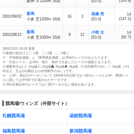
(100.9)
阪神 ダ1200m 16頭
(53.0)
新馬
高橋 亮
14
2001/09/02
16
2
(147.2)
小倉 芝1200m 16頭
(53.0)
新馬
小牧 太
14
2001/08/12
9
12
(92.7)
小倉 芝1000m 15頭
(53.0)
2002/12/21 00:00 更新
※着順の色分け [
:1着
:2着
:3着 ]
※「平地競走成績」と「障害競走成績」はJRAのレースのみとなります。
※「出走レース」はJRA、地方、海外で出走したレースの成績となります。
※減量表示は[
:1kg減
:2kg減
:3kg減
:4kg減（※女性騎手のみ）
:2kg減（※5
年以上、又は101勝以上の女性騎手のみ）] です。
※「上3F」表記のデータについて 1993年4月以前では一部のレースが上4F、障害レー
スに関しては平均Fで計測されたデータです。
※JRA主催以外のレースでは一部データがない場合があります。
競馬場/ウィンズ（外部サイト）
札幌競馬場
函館競馬場
福島競馬場
新潟競馬場