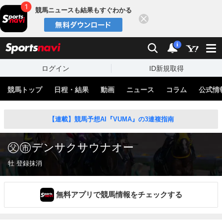
競馬ニュースも結果もすぐわかる
閉じる
スポーツナビ
検索
通知
i
ログイン
ID新規取得
競馬トップ
日程・結果
動画
ニュース
コラム
公式情
【連載】競馬予想AI『VUMA』の3連複指南
デンサクサウナオー
牡 登録抹消
無料アプリで競馬情報をチェックする