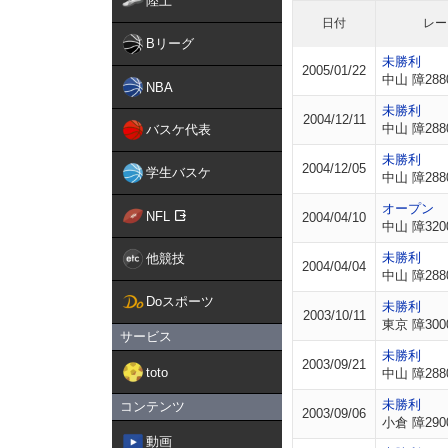
陸上
日付
レー
Bリーグ
未勝利
2005/01/22
中山 障288
NBA
未勝利
2004/12/11
中山 障288
バスケ代表
未勝利
2004/12/05
学生バスケ
中山 障288
オープン
NFL
2004/04/10
中山 障320
未勝利
他競技
2004/04/04
中山 障288
Doスポーツ
未勝利
2003/10/11
東京 障300
サービス
未勝利
2003/09/21
toto
中山 障288
未勝利
コンテンツ
2003/09/06
小倉 障290
動画