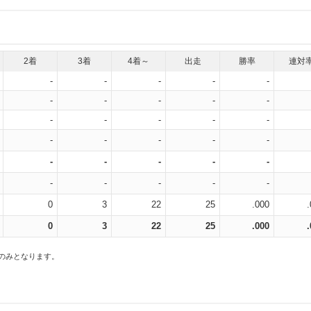
2着
3着
4着～
出走
勝率
連対
-
-
-
-
-
-
-
-
-
-
-
-
-
-
-
-
-
-
-
-
-
-
-
-
-
-
-
-
-
-
0
3
22
25
.000
0
3
22
25
.000
スのみとなります。