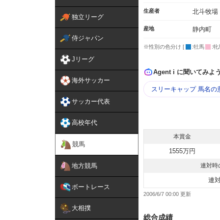
生産者
北斗牧場
独立リーグ
産地
静内町
侍ジャパン
※性別の色分け [
:牡馬
:牝
Jリーグ
Agent i に聞いてみよ
海外サッカー
スリーキャップ 馬名の
サッカー代表
高校年代
本賞金
競馬
1555万円
地方競馬
連対時
連
ボートレース
2006/6/7 00:00
大相撲
総合成績