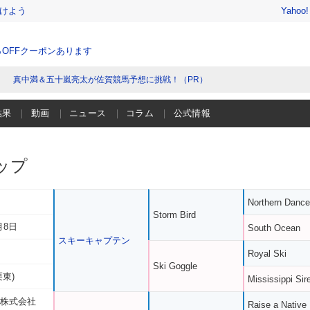
けよう
Yahoo
％OFFクーポンあります
真中満＆五十嵐亮太が佐賀競馬予想に挑戦！（PR）
結果
動画
ニュース
コラム
公式情報
ップ
Northern Dance
Storm Bird
月8日
South Ocean
スキーキャプテン
Royal Ski
Ski Goggle
栗東)
Mississippi Sir
 株式会社
Raise a Native