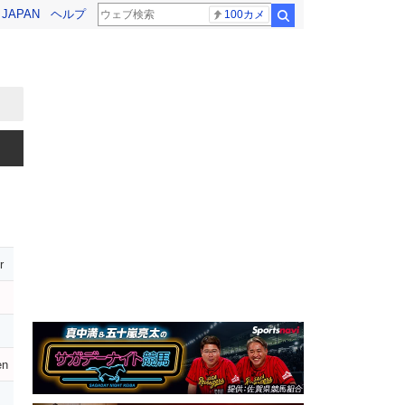
! JAPAN
ヘルプ
100カメ
検索
r
en