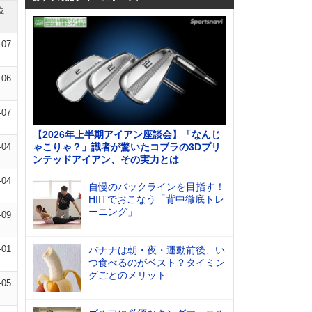
位
-07
-06
-07
【2026年上半期アイアン座談会】「なんじ
-04
ゃこりゃ？」識者が驚いたコブラの3Dプリ
ンテッドアイアン、その実力とは
-04
自慢のバックラインを目指す！
HIITでおこなう「背中徹底トレ
ーニング」
-09
-01
バナナは朝・夜・運動前後、い
つ食べるのがベスト？タイミン
グごとのメリット
-05