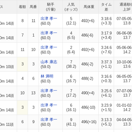
騎手
人気
タイム
通過順
ス
着順
馬番
馬体重
(斤量)
(オッズ)
差
上3F
出津 孝一
5
3:18.6
07-05-05
8
11
492(+6)
(12.1)
(+3.3)
13.8
0m 14頭
(60.0)
出津 孝一
4
3:17.9
06-06-08
7
1
486(-6)
(6.5)
(+3.4)
13.7
0m 14頭
(60.0)
出津 孝一
2
3:24.6
05-06-06
11
10
492(+6)
(6.4)
(+7.6)
14.2
0m 14頭
(60.0)
山本 康志
7
3:37.3
10-10-06
3
3
486(-2)
(38.2)
(+1.1)
13.6
0m 10頭
(59.0)
林 満明
6
3:16.6
06-05-05
4
6
488(-2)
(16.7)
(+0.3)
13.7
0m 14頭
(60.0)
出津 孝一
7
3:25.6
07-07-09
10
13
490(+4)
(17.2)
(+6.1)
13.7
0m 14頭
(60.0)
出津 孝一
6
3:23.9
01-01-02
3
3
486(-10)
(16.1)
(+1.5)
14.2
0m 14頭
(60.0)
出津 孝一
9
3:13.3
04-04-05
6
9
496(+16)
(41.1)
(+5.1)
13.3
0m 11頭
(60.0)