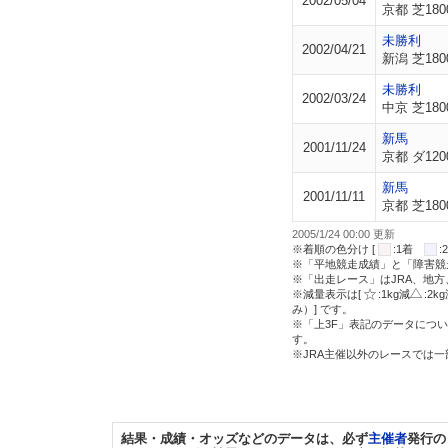
2002/05/04
京都 芝180
未勝利
2002/04/21
新潟 芝180
未勝利
2002/03/24
中京 芝180
新馬
2001/11/24
京都 ダ120
新馬
2001/11/11
京都 芝180
2005/1/24 00:00 更新
※着順の色分け [
:1着
※「平地競走成績」と「障害競
※「出走レース」はJRA、地
※減量表示は[
:1kg減
:2k
み）] です。
※「上3F」表記のデータについ
す。
※JRA主催以外のレースでは
結果・成績・オッズなどのデータは、必ず
主催者
発行の