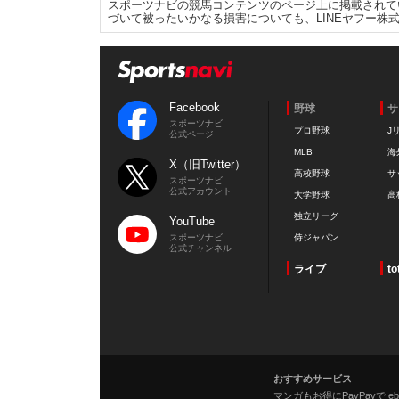
スポーツナビの競馬コンテンツのページ上に掲載されて
づいて被ったいかなる損害についても、LINEヤフー株
Facebook
野球
サ
スポーツナビ
プロ野球
J
公式ページ
MLB
海
X（旧Twitter）
高校野球
サ
スポーツナビ
公式アカウント
大学野球
高
独立リーグ
YouTube
スポーツナビ
侍ジャパン
公式チャンネル
ライブ
to
おすすめサービス
マンガもお得にPayPayで eboo