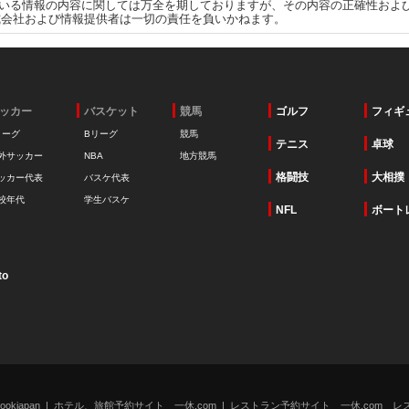
いる情報の内容に関しては万全を期しておりますが、その内容の正確性およ
式会社および情報提供者は一切の責任を負いかねます。
ッカー
バスケット
競馬
ゴルフ
フィギ
リーグ
Bリーグ
競馬
テニス
卓球
外サッカー
NBA
地方競馬
格闘技
大相撲
ッカー代表
バスケ代表
校年代
学生バスケ
NFL
ボート
to
kjapan
ホテル、旅館予約サイト 一休.com
レストラン予約サイト 一休.com レ