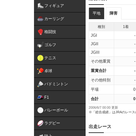
フィギュア
平地
障害
カーリング
種別
1着
格闘技
JGI
-
JGII
-
ゴルフ
JGIII
-
テニス
その他重賞
-
重賞合計
-
卓球
その他特別
-
バドミントン
平場
0
F1
合計
0
2006/6/7 00:00 更新
バレーボール
※「総合成績」はJRAのレー
ラグビー
出走レース