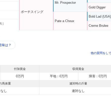
Mr. Prospector
Gold Digger
ポーチスイング
Bold Lad (USA)
Pate a Choux
馬 ]
Creme Brulee
う
意味は？
他の質問をし
付加賞金
収得賞金
0万円
平地：0万円
障害：0万円
の馬体重
連対時の斤量
対なし
連対なし