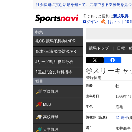
社会課題に挑む活動を知って、共感できる支援先を見つ
IDでもっと便利に
新規取得
ログイン
［おトク］10
特集
燕OB 競馬予想挑む/PR
競馬トップ
日程・
髙津×三浦 監督対談/PR
Jリーグ戦力 徹底分析
スリーキャ
J国立試合に無料招待
登録抹消
種目
性齢
牡
プロ野球
生年月日
1999年4
MLB
毛色
鹿毛
高校野球
調教師（所属）
武 宏平
(
馬主
永井商事
大学野球