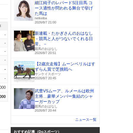
細江純子のレパードS注目馬 コ
ース適性が問われる舞台で挙げ
た馬は
netkeiba
2026/8/7 21:00
率
新連載・たかぎさんのおはなし
-
－競馬と人がつないでくれる日
-
常。－
競馬のおはなし
-
2026/8/7 20:51
-
【2歳次走報】ムーンベリルはす
-
ずらん賞で芝挑戦へ
サンケイスポーツ
-
2026/8/7 20:45
.000
武豊VSムーア、ルメールは欧州
主将…豪華メンバー集結のシャ
.000
ーガーカップ
競馬のおはなし
2026/8/7 20:44
ニュース一覧
おすすめ記事（Doスポーツ）