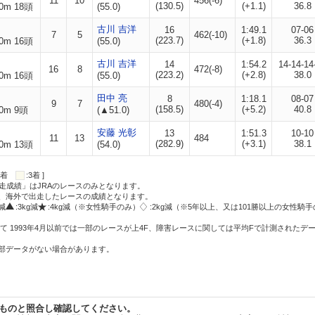
11
10
456(-6)
(130.5)
(+1.1)
36.8
0m 18頭
(55.0)
古川 吉洋
16
1:49.1
07-06
7
5
462(-10)
(223.7)
(+1.8)
36.3
0m 16頭
(55.0)
古川 吉洋
14
1:54.2
14-14-14
16
8
472(-8)
(223.2)
(+2.8)
38.0
0m 16頭
(55.0)
田中 亮
8
1:18.1
08-07
9
7
480(-4)
(158.5)
(+5.2)
40.8
0m 9頭
(▲51.0)
安藤 光彰
13
1:51.3
10-10
11
13
484
(282.9)
(+3.1)
38.1
0m 13頭
(54.0)
:2着
:3着 ]
走成績」はJRAのレースのみとなります。
方、海外で出走したレースの成績となります。
g減
:3kg減
:4kg減（※女性騎手のみ）
:2kg減（※5年以上、又は101勝以上の女性騎手
て 1993年4月以前では一部のレースが上4F、障害レースに関しては平均Fで計測されたデ
一部データがない場合があります。
ものと照合し確認してください。