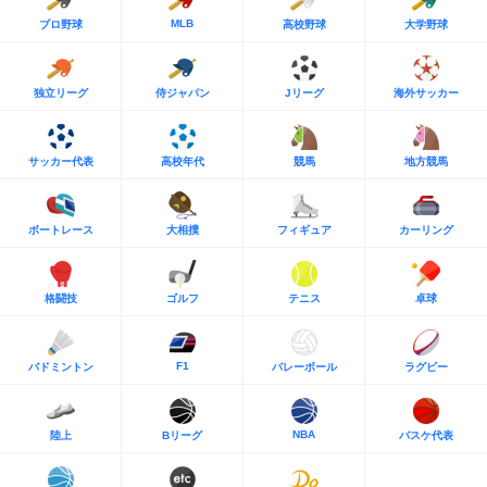
MLB
プロ野球
高校野球
大学野球
独立リーグ
侍ジャパン
Jリーグ
海外サッカー
サッカー代表
高校年代
競馬
地方競馬
ボートレース
大相撲
フィギュア
カーリング
格闘技
ゴルフ
テニス
卓球
F1
バドミントン
バレーボール
ラグビー
NBA
陸上
Bリーグ
バスケ代表