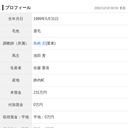
プロフィール
2002/12/18 00:00
生年月日
1999年5月31日
毛色
鹿毛
調教師（所属）
島崎 宏
(栗東)
馬主
池田 實
生産者
佐藤 重喜
産地
静内町
本賞金
231万円
付加賞金
0万円
収得賞金：平地
平地：0万円