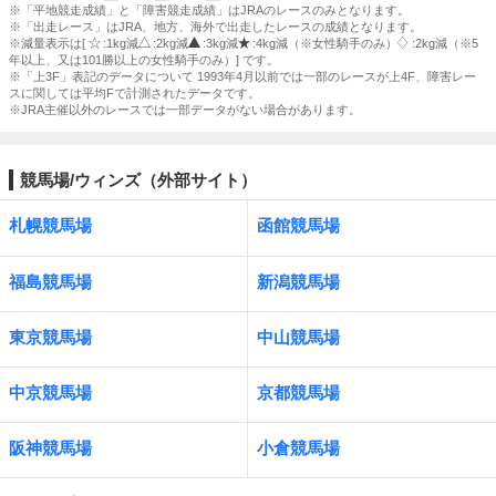
※「平地競走成績」と「障害競走成績」はJRAのレースのみとなります。
※「出走レース」はJRA、地方、海外で出走したレースの成績となります。
※減量表示は[
:1kg減
:2kg減
:3kg減
:4kg減（※女性騎手のみ）
:2kg減（※5
年以上、又は101勝以上の女性騎手のみ）] です。
※「上3F」表記のデータについて 1993年4月以前では一部のレースが上4F、障害レー
スに関しては平均Fで計測されたデータです。
※JRA主催以外のレースでは一部データがない場合があります。
競馬場/ウィンズ（外部サイト）
札幌競馬場
函館競馬場
福島競馬場
新潟競馬場
東京競馬場
中山競馬場
中京競馬場
京都競馬場
阪神競馬場
小倉競馬場