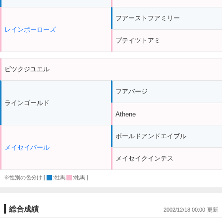
フアーストフアミリー
レインボーローズ
プテイツトアミ
ビツクジユエル
フアバージ
ラインゴールド
Athene
ボールドアンドエイブル
メイセイパール
メイセイクインテス
※性別の色分け [
:牡馬
:牝馬 ]
総合成績
2002/12/18 00:00