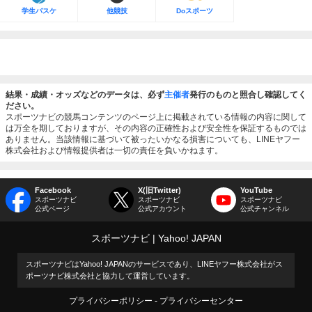
学生バスケ
他競技
Doスポーツ
結果・成績・オッズなどのデータは、必ず
主催者
発行のものと照合し確認してく
ださい。
スポーツナビの競馬コンテンツのページ上に掲載されている情報の内容に関して
は万全を期しておりますが、その内容の正確性および安全性を保証するものでは
ありません。当該情報に基づいて被ったいかなる損害についても、LINEヤフー
株式会社および情報提供者は一切の責任を負いかねます。
Facebook
X(旧Twitter)
YouTube
スポーツナビ
スポーツナビ
スポーツナビ
公式ページ
公式アカウント
公式チャンネル
スポーツナビ
Yahoo! JAPAN
スポーツナビはYahoo! JAPANのサービスであり、LINEヤフー株式会社がス
ポーツナビ株式会社と協力して運営しています。
プライバシーポリシー
プライバシーセンター