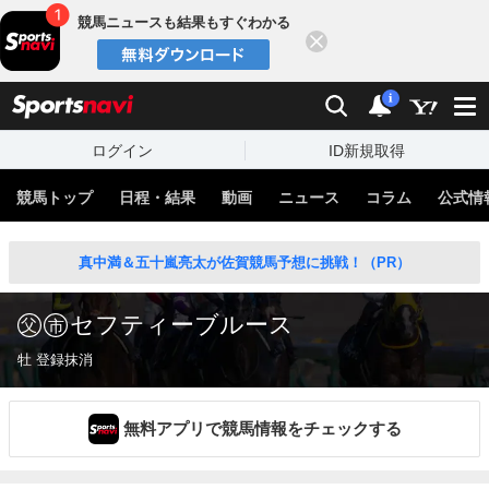
競馬ニュースも結果もすぐわかる
閉じる
スポーツナビ
検索
通知
i
ログイン
ID新規取得
競馬トップ
日程・結果
動画
ニュース
コラム
公式情
真中満＆五十嵐亮太が佐賀競馬予想に挑戦！（PR）
セフティーブルース
牡 登録抹消
無料アプリで競馬情報をチェックする