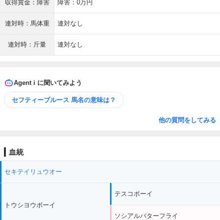
収得賞金：障害
障害：0万円
連対時：馬体重
連対なし
連対時：斤量
連対なし
Agent i に聞いてみよう
セフティーブルース 馬名の意味は？
他の質問をしてみる
血統
セキテイリュウオー
テスコボーイ
トウシヨウボーイ
ソシアルバターフライ