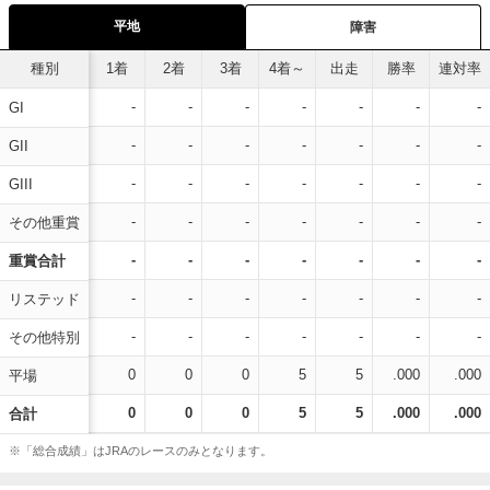
平地
障害
種別
1着
2着
3着
4着～
出走
勝率
連対率
-
-
-
-
-
-
-
GI
-
-
-
-
-
-
-
GII
-
-
-
-
-
-
-
GIII
-
-
-
-
-
-
-
その他重賞
-
-
-
-
-
-
-
重賞合計
-
-
-
-
-
-
-
リステッド
-
-
-
-
-
-
-
その他特別
0
0
0
5
5
.000
.000
平場
0
0
0
5
5
.000
.000
合計
※「総合成績」はJRAのレースのみとなります。