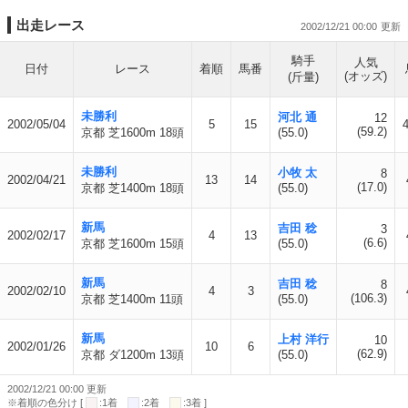
出走レース
2002/12/21 00:00
騎手
人気
日付
レース
着順
馬番
(オッズ)
(斤量)
未勝利
河北 通
12
2002/05/04
5
15
(59.2)
京都 芝1600m 18頭
(55.0)
未勝利
小牧 太
8
2002/04/21
13
14
(17.0)
京都 芝1400m 18頭
(55.0)
新馬
吉田 稔
3
2002/02/17
4
13
(6.6)
京都 芝1600m 15頭
(55.0)
新馬
吉田 稔
8
2002/02/10
4
3
(106.3)
京都 芝1400m 11頭
(55.0)
新馬
上村 洋行
10
2002/01/26
10
6
(62.9)
京都 ダ1200m 13頭
(55.0)
2002/12/21 00:00 更新
※着順の色分け [
:1着
:2着
:3着 ]