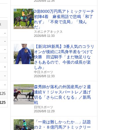
2026/8/8 11:34
2億8000万円馬アトミックリーチ
初陣4着 麻雀用語で悲鳴「和了
れず」「不発で流局」「飛ん
率
だ」
スポニチアネックス
-
2026/8/8 11:33
-
【新潟3R新馬】3番人気のコラリ
-
オンが後続に2馬身半差をつけて
快勝 田辺騎手「まだ物足りな
-
さもあるので、今後の成長が楽
-
しみ」
中日スポーツ
-
2026/8/8 11:33
-
森秀師が落札の外国産馬が２週
連続Ｖ！ジャスパートレノ逃げ
.125
切る「さらに良くなる」／新馬
戦
.125
日刊スポーツ
2026/8/8 11:29
「一発は難しかったか…」話題
の２・８億円馬アトミックリー