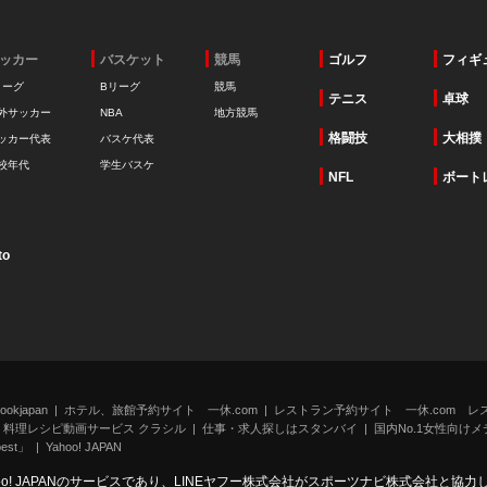
ッカー
バスケット
競馬
ゴルフ
フィギ
リーグ
Bリーグ
競馬
テニス
卓球
外サッカー
NBA
地方競馬
格闘技
大相撲
ッカー代表
バスケ代表
校年代
学生バスケ
NFL
ボート
to
kjapan
ホテル、旅館予約サイト 一休.com
レストラン予約サイト 一休.com レ
料理レシピ動画サービス クラシル
仕事・求人探しはスタンバイ
国内No.1女性向けメデ
st」
Yahoo! JAPAN
oo! JAPANのサービスであり、LINEヤフー株式会社がスポーツナビ株式会社と協