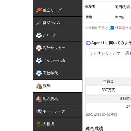
生産者
岡田牧場
独立リーグ
産地
静内町
侍ジャパン
※性別の色分け [
:牡馬
:牝
Jリーグ
Agent i に聞いてみよ
海外サッカー
テイエムリアルオー 馬
サッカー代表
高校年代
本賞金
競馬
537万円
地方競馬
連対時
49
ボートレース
2002/12/18 00:00
大相撲
総合成績