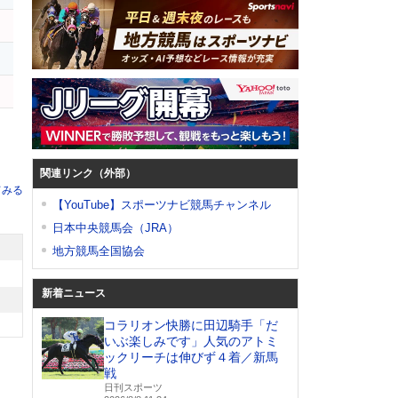
フ
関連リンク（外部）
てみる
【YouTube】スポーツナビ競馬チャンネル
日本中央競馬会（JRA）
地方競馬全国協会
新着ニュース
コラリオン快勝に田辺騎手「だ
いぶ楽しみです」人気のアトミ
ックリーチは伸びず４着／新馬
戦
日刊スポーツ