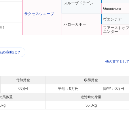
スルーザドラゴン
Gueniviere
サクセスウエーブ
ヴエンチア
ハローカホー
馬 ]
フアーストオ
エンダー
う
名の意味は？
他の質問をし
付加賞金
収得賞金
0万円
平地：0万円
障害：0万円
の馬体重
連対時の斤量
6kg
55.0kg