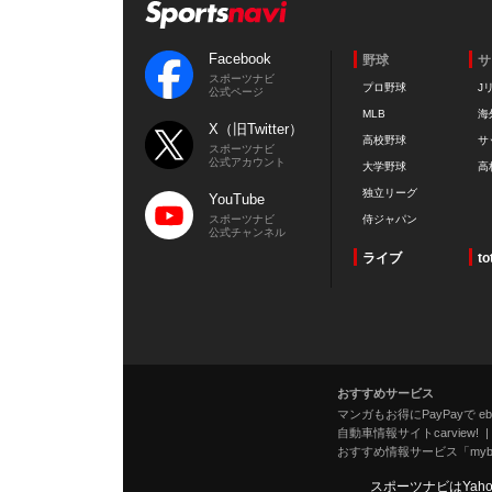
Facebook
野球
サ
スポーツナビ
プロ野球
J
公式ページ
MLB
海
X（旧Twitter）
高校野球
サ
スポーツナビ
公式アカウント
大学野球
高
独立リーグ
YouTube
スポーツナビ
侍ジャパン
公式チャンネル
ライブ
to
おすすめサービス
マンガもお得にPayPayで eboo
自動車情報サイトcarview!
おすすめ情報サービス「mybe
スポーツナビはYah