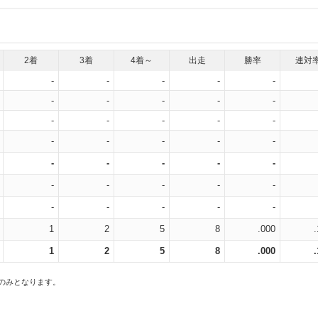
2着
3着
4着～
出走
勝率
連対
-
-
-
-
-
-
-
-
-
-
-
-
-
-
-
-
-
-
-
-
-
-
-
-
-
-
-
-
-
-
-
-
-
-
-
1
2
5
8
.000
1
2
5
8
.000
スのみとなります。