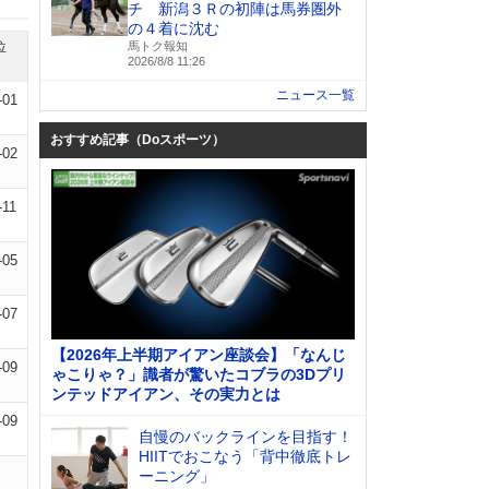
チ 新潟３Ｒの初陣は馬券圏外
の４着に沈む
位
馬トク報知
2026/8/8 11:26
ニュース一覧
-01
おすすめ記事（Doスポーツ）
-02
-11
-05
-07
【2026年上半期アイアン座談会】「なんじ
-09
ゃこりゃ？」識者が驚いたコブラの3Dプリ
ンテッドアイアン、その実力とは
-09
自慢のバックラインを目指す！
HIITでおこなう「背中徹底トレ
ーニング」