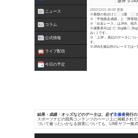
阪神 ダ140
2002/12/21 00:00 更新
ニュース
※着順の色分け [
:1着
※「平地競走成績」と「障害競
※「出走レース」はJRA、地
コラム
※減量表示は[
:1kg減
:2k
み）] です。
公式情報
※「上3F」表記のデータについ
す。
※JRA主催以外のレースでは
ライブ配信
今日の予定
結果・成績・オッズなどのデータは、必ず
主催者
発行の
スポーツナビの競馬コンテンツのページ上に掲載されて
づいて被ったいかなる損害についても、LINEヤフー株