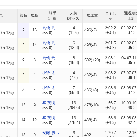
騎手
人気
タイム
通過順
ス
着順
馬番
馬体重
(斤量)
(オッズ)
差
上3F
高橋 亮
4
2:02.2
02-02-02
2
16
496(-2)
(11.6)
(+0.4)
37.3
0m 18頭
(55.0)
高橋 亮
6
2:01.5
02-02-02
3
14
498(-4)
(12.3)
(+0.2)
36.3
0m 18頭
(55.0)
高橋 亮
8
2:03.1
04-07-11
9
3
502(+20)
(18.3)
(+0.5)
35.7
0m 18頭
(55.0)
小牧 太
4
2:03.2
07-07-07
3
1
482(-4)
(7.6)
(+0.4)
38.1
0m 12頭
(55.0)
小牧 太
7
2:03.6
08-08-07
4
4
486(+8)
(59.3)
(+0.9)
37.2
0m 12頭
(55.0)
幸 英明
13
1:56.7
10-09-10
13
9
478(-10)
(204.6)
(+2.5)
40.3
0m 15頭
(55.0)
幸 英明
13
1:58.6
08-08-08
14
12
488(-4)
(278.4)
(+4.3)
42.4
0m 16頭
(55.0)
安藤 勝己
6
1:29.7
12-16
13
9
492