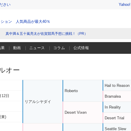
ださい
Yahoo
ション 人気商品が最大40％
真中満＆五十嵐亮太が佐賀競馬予想に挑戦！（PR）
結果
動画
ニュース
コラム
公式情報
ルオー
Hail to Reason
Roberto
月12日
Bramalea
リアルシヤダイ
In Reality
Desert Vixen
栗東)
Desert Trial
Seattle Slew