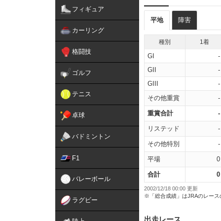
フィギュア
平地
障害
カーリング
種別
1着
格闘技
GI
-
GII
-
ゴルフ
GIII
-
テニス
その他重賞
-
重賞合計
-
卓球
リステッド
-
バドミントン
その他特別
-
F1
平場
0
合計
0
バレーボール
2002/12/18 00:00 更新
※「総合成績」はJRAのレー
ラグビー
出走レース