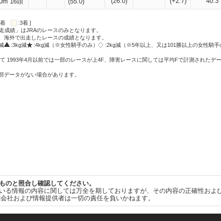
(26.0)
(+2.7)
40.3
0m 16頭
(55.0)
:2着
:3着 ]
走成績」はJRAのレースのみとなります。
方、海外で出走したレースの成績となります。
g減
:3kg減
:4kg減（※女性騎手のみ）
:2kg減（※5年以上、又は101勝以上の女性騎手
て 1993年4月以前では一部のレースが上4F、障害レースに関しては平均Fで計測されたデ
一部データがない場合があります。
ものと照合し確認してください。
いる情報の内容に関しては万全を期しておりますが、その内容の正確性およ
式会社および情報提供者は一切の責任を負いかねます。