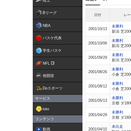
陸上
Bリーグ
日付
レー
NBA
未勝利
2001/10/13
新潟 芝200
バスケ代表
未勝利
2001/10/06
新潟 芝200
学生バスケ
未勝利
2001/09/29
新潟 芝200
NFL
未勝利
2001/08/26
小倉 芝200
他競技
未勝利
2001/08/12
Doスポーツ
小倉 芝200
未勝利
サービス
2001/05/13
京都 ダ180
toto
未勝利
2001/04/29
京都 ダ180
コンテンツ
未出走
動画
2001/04/15