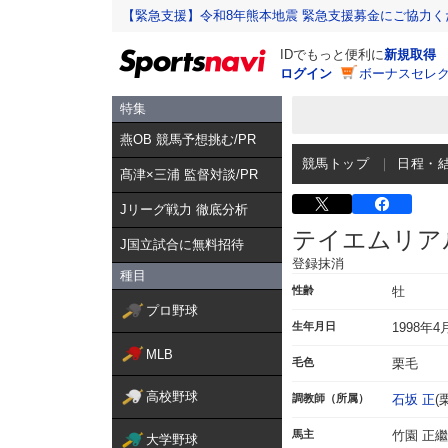
【緊急支援】令和8年熊本地震 緊急支援募金にご協力く
IDでもっと便利に
新規取得
ログイン
ボーナスセレク
特集
燕OB 競馬予想挑む/PR
競馬トップ
日程・
髙津×三浦 監督対談/PR
Jリーグ戦力 徹底分析
テイエムリア
J国立試合に無料招待
登録抹消
種目
性齢
牡
プロ野球
生年月日
1998年4
MLB
毛色
栗毛
高校野球
調教師（所属）
石坂 正
(
馬主
竹園 正繼
大学野球