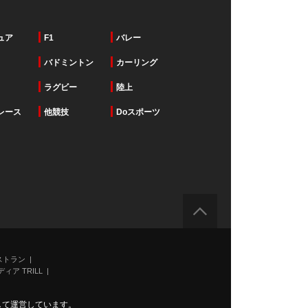
ュア
F1
バレー
バドミントン
カーリング
ラグビー
陸上
レース
他競技
Doスポーツ
ストラン
ィア TRILL
力して運営しています。