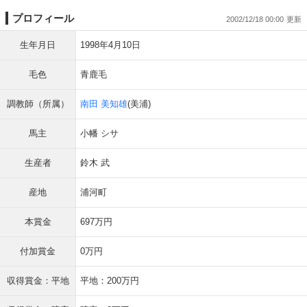
プロフィール
2002/12/18 00:00
生年月日
1998年4月10日
毛色
青鹿毛
調教師（所属）
南田 美知雄
(美浦)
馬主
小幡 シサ
生産者
鈴木 武
産地
浦河町
本賞金
697万円
付加賞金
0万円
収得賞金：平地
平地：200万円