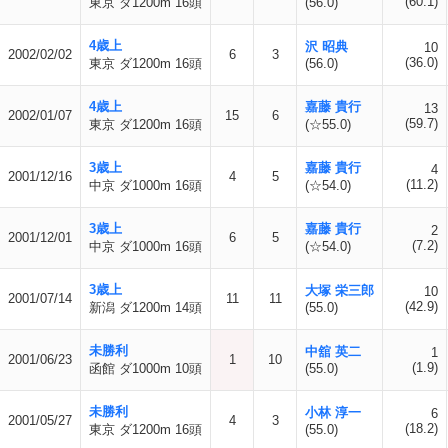
(60.1)
東京 ダ1200m 16頭
(56.0)
4歳上
沢 昭典
10
2002/02/02
6
3
(36.0)
東京 ダ1200m 16頭
(56.0)
4歳上
嘉藤 貴行
13
2002/01/07
15
6
(59.7)
東京 ダ1200m 16頭
(☆55.0)
3歳上
嘉藤 貴行
4
2001/12/16
4
5
(11.2)
中京 ダ1000m 16頭
(☆54.0)
3歳上
嘉藤 貴行
2
2001/12/01
6
5
(7.2)
中京 ダ1000m 16頭
(☆54.0)
3歳上
大塚 栄三郎
10
2001/07/14
11
11
(42.9)
新潟 ダ1200m 14頭
(55.0)
未勝利
中舘 英二
1
2001/06/23
1
10
(1.9)
函館 ダ1000m 10頭
(55.0)
未勝利
小林 淳一
6
2001/05/27
4
3
(18.2)
東京 ダ1200m 16頭
(55.0)