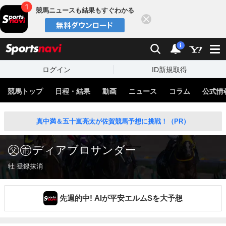
競馬ニュースも結果もすぐわかる
閉じる
スポーツナビ
検索
通知
i
ログイン
ID新規取得
競馬トップ
日程・結果
動画
ニュース
コラム
公式情
真中満＆五十嵐亮太が佐賀競馬予想に挑戦！（PR）
ディアブロサンダー
牡 登録抹消
先週的中! AIが平安エルムSを大予想