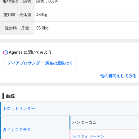
収得賞金：障害
障害：0万円
連対時：馬体重
488kg
連対時：斤量
55.0kg
Agent i に聞いてみよう
ディアブロサンダー 馬名の意味は？
他の質問をしてみる
血統
トロットサンダー
ハンターコム
ダイナコスモス
シヤダイワーデン