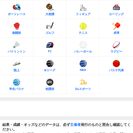
ボートレース
大相撲
フィギュア
カーリング
格闘技
ゴルフ
テニス
卓球
F1
バドミントン
バレーボール
ラグビー
NBA
陸上
Bリーグ
バスケ代表
学生バスケ
他競技
Doスポーツ
結果・成績・オッズなどのデータは、必ず
主催者
発行のものと照合し確認してく
ださい。