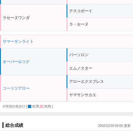
テスコボーイ
ラセーヌワンダ
ラ・セーヌ
サマーサンライト
パーソロン
オーバールツク
エムノスター
アローエクスプレス
コーリツアロー
ヤマサンサカエ
※性別の色分け [
:牡馬
:牝馬 ]
総合成績
2002/12/18 00:00