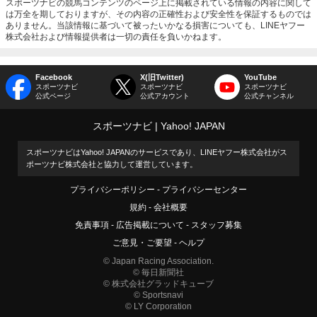
スポーツナビの競馬コンテンツのページ上に掲載されている情報の内容に関して
は万全を期しておりますが、その内容の正確性および安全性を保証するものでは
ありません。当該情報に基づいて被ったいかなる損害についても、LINEヤフー
株式会社および情報提供者は一切の責任を負いかねます。
Facebook
X(旧Twitter)
YouTube
スポーツナビ
スポーツナビ
スポーツナビ
公式ページ
公式アカウント
公式チャンネル
スポーツナビ
Yahoo! JAPAN
スポーツナビはYahoo! JAPANのサービスであり、LINEヤフー株式会社がス
ポーツナビ株式会社と協力して運営しています。
プライバシーポリシー
プライバシーセンター
規約
会社概要
免責事項
広告掲載について
スタッフ募集
ご意見・ご要望
ヘルプ
© Japan Racing Association.
© 毎日新聞社
© 株式会社グラッドキューブ
© Sportsnavi
© LY Corporation