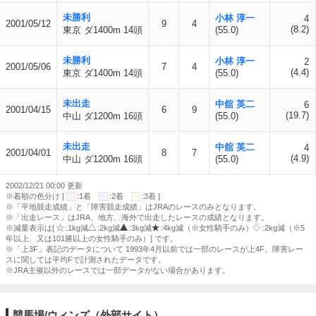
未勝利
小林 淳一
4
2001/05/12
9
4
(8.2)
東京 ダ1400m 14頭
(55.0)
未勝利
小林 淳一
2
2001/05/06
7
4
(4.4)
東京 ダ1400m 14頭
(55.0)
未出走
中舘 英二
6
2001/04/15
6
9
(19.7)
中山 ダ1200m 16頭
(55.0)
未出走
中舘 英二
4
2001/04/01
8
7
(4.9)
中山 ダ1200m 16頭
(55.0)
2002/12/21 00:00 更新
※着順の色分け [
:1着
:2着
:3着 ]
※「平地競走成績」と「障害競走成績」はJRAのレースのみとなります。
※「出走レース」はJRA、地方、海外で出走したレースの成績となります。
※減量表示は[
:1kg減
:2kg減
:3kg減
:4kg減（※女性騎手のみ）
:2kg減（※5
年以上、又は101勝以上の女性騎手のみ）] です。
※「上3F」表記のデータについて 1993年4月以前では一部のレースが上4F、障害レー
スに関しては平均Fで計測されたデータです。
※JRA主催以外のレースでは一部データがない場合があります。
競馬場/ウィンズ（外部サイト）