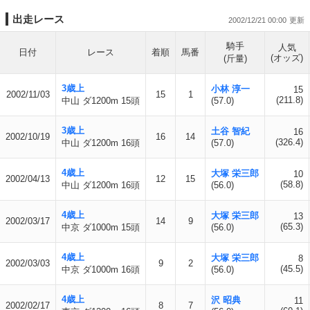
出走レース
2002/12/21 00:00
騎手
人気
日付
レース
着順
馬番
(オッズ)
(斤量)
3歳上
小林 淳一
15
2002/11/03
15
1
(211.8)
中山 ダ1200m 15頭
(57.0)
3歳上
土谷 智紀
16
2002/10/19
16
14
(326.4)
中山 ダ1200m 16頭
(57.0)
4歳上
大塚 栄三郎
10
2002/04/13
12
15
(58.8)
中山 ダ1200m 16頭
(56.0)
4歳上
大塚 栄三郎
13
2002/03/17
14
9
(65.3)
中京 ダ1000m 15頭
(56.0)
4歳上
大塚 栄三郎
8
2002/03/03
9
2
(45.5)
中京 ダ1000m 16頭
(56.0)
4歳上
沢 昭典
11
2002/02/17
8
7