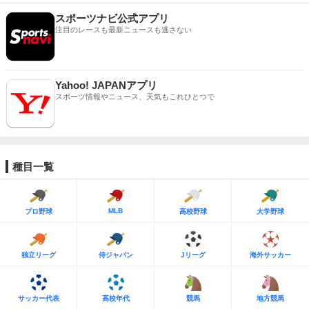
スポーツナビ公式アプリ
注目のレースも最新ニュースも逃さない
Yahoo! JAPANアプリ
スポーツ情報やニュース、天気もこれひとつで
種目一覧
MLB
プロ野球
高校野球
大学野球
独立リーグ
侍ジャパン
Jリーグ
海外サッカー
サッカー代表
高校年代
競馬
地方競馬