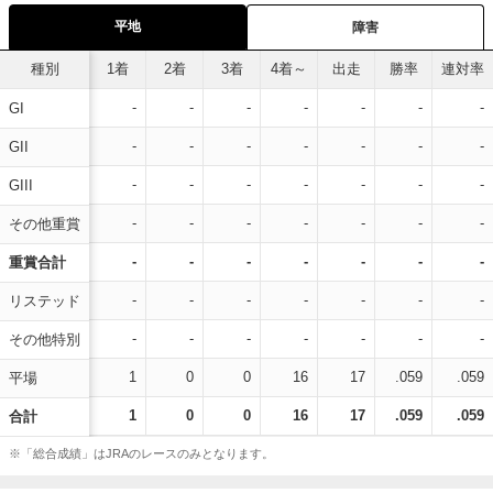
平地
障害
種別
1着
2着
3着
4着～
出走
勝率
連対率
-
-
-
-
-
-
-
GI
-
-
-
-
-
-
-
GII
-
-
-
-
-
-
-
GIII
-
-
-
-
-
-
-
その他重賞
-
-
-
-
-
-
-
重賞合計
-
-
-
-
-
-
-
リステッド
-
-
-
-
-
-
-
その他特別
1
0
0
16
17
.059
.059
平場
1
0
0
16
17
.059
.059
合計
※「総合成績」はJRAのレースのみとなります。