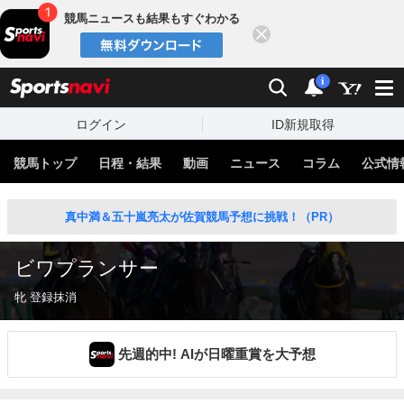
競馬ニュースも結果もすぐわかる
閉じる
スポーツナビ
検索
通知
i
ログイン
ID新規取得
競馬トップ
日程・結果
動画
ニュース
コラム
公式情
真中満＆五十嵐亮太が佐賀競馬予想に挑戦！（PR）
ビワプランサー
牝 登録抹消
先週的中! AIが日曜重賞を大予想