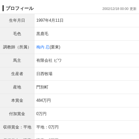
プロフィール
2002/12/18 00:00
生年月日
1997年4月11日
毛色
黒鹿毛
調教師（所属）
梅内 忍
(栗東)
馬主
有限会社 ビワ
生産者
日西牧場
産地
門別町
本賞金
484万円
付加賞金
0万円
収得賞金：平地
平地：0万円