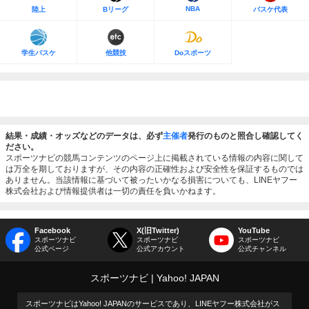
NBA
陸上
Bリーグ
バスケ代表
学生バスケ
他競技
Doスポーツ
結果・成績・オッズなどのデータは、必ず
主催者
発行のものと照合し確認してく
ださい。
スポーツナビの競馬コンテンツのページ上に掲載されている情報の内容に関して
は万全を期しておりますが、その内容の正確性および安全性を保証するものでは
ありません。当該情報に基づいて被ったいかなる損害についても、LINEヤフー
株式会社および情報提供者は一切の責任を負いかねます。
Facebook
X(旧Twitter)
YouTube
スポーツナビ
スポーツナビ
スポーツナビ
公式ページ
公式アカウント
公式チャンネル
スポーツナビ
Yahoo! JAPAN
スポーツナビはYahoo! JAPANのサービスであり、LINEヤフー株式会社がス