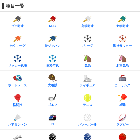
種目一覧
MLB
プロ野球
高校野球
大学野球
独立リーグ
侍ジャパン
Jリーグ
海外サッカー
サッカー代表
高校年代
競馬
地方競馬
ボートレース
大相撲
フィギュア
カーリング
格闘技
ゴルフ
テニス
卓球
F1
バドミントン
バレーボール
ラグビー