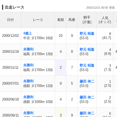
出走レース
2002/12/21 00:00
騎手
人気
日付
レース
着順
馬番
(オッズ)
(斤量)
4歳上
野元 昭嘉
8
2000/12/02
10
9
(41.7)
中京 ダ1700m 16頭
(53.0)
未勝利
野元 昭嘉
4
2000/11/18
4
8
4
(9.8)
福島 ダ1700m 13頭
(53.0)
未勝利
野元 昭嘉
3
2000/11/11
2
7
4
(7.3)
福島 ダ1700m 13頭
(53.0)
未勝利
藤田 伸二
1
2000/07/01
9
5
(2.5)
函館 ダ1700m 12頭
(53.0)
未勝利
藤田 伸二
2
2000/06/18
4
2
(2.5)
函館 ダ1000m 10頭
(53.0)
未勝利
藤田 伸二
6
2000/06/11
3
9