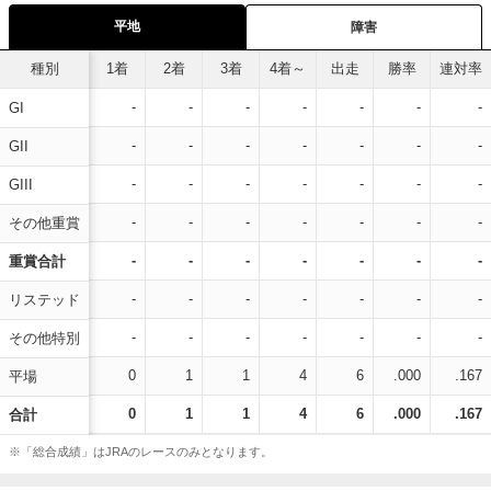
平地
障害
種別
1着
2着
3着
4着～
出走
勝率
連対率
-
-
-
-
-
-
-
GI
-
-
-
-
-
-
-
GII
-
-
-
-
-
-
-
GIII
-
-
-
-
-
-
-
その他重賞
-
-
-
-
-
-
-
重賞合計
-
-
-
-
-
-
-
リステッド
-
-
-
-
-
-
-
その他特別
0
1
1
4
6
.000
.167
平場
0
1
1
4
6
.000
.167
合計
※「総合成績」はJRAのレースのみとなります。