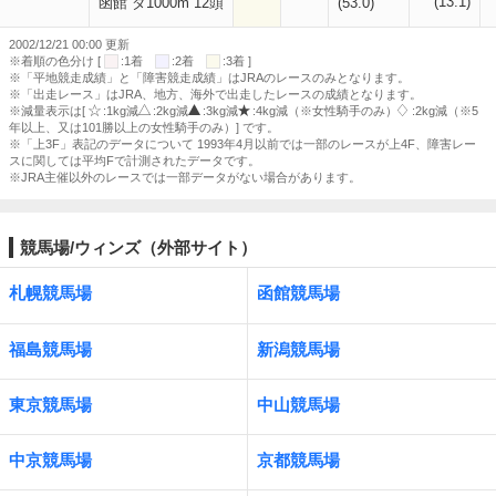
(13.1)
函館 ダ1000m 12頭
(53.0)
2002/12/21 00:00 更新
※着順の色分け [
:1着
:2着
:3着 ]
※「平地競走成績」と「障害競走成績」はJRAのレースのみとなります。
※「出走レース」はJRA、地方、海外で出走したレースの成績となります。
※減量表示は[
:1kg減
:2kg減
:3kg減
:4kg減（※女性騎手のみ）
:2kg減（※5
年以上、又は101勝以上の女性騎手のみ）] です。
※「上3F」表記のデータについて 1993年4月以前では一部のレースが上4F、障害レー
スに関しては平均Fで計測されたデータです。
※JRA主催以外のレースでは一部データがない場合があります。
競馬場/ウィンズ（外部サイト）
札幌競馬場
函館競馬場
福島競馬場
新潟競馬場
東京競馬場
中山競馬場
中京競馬場
京都競馬場