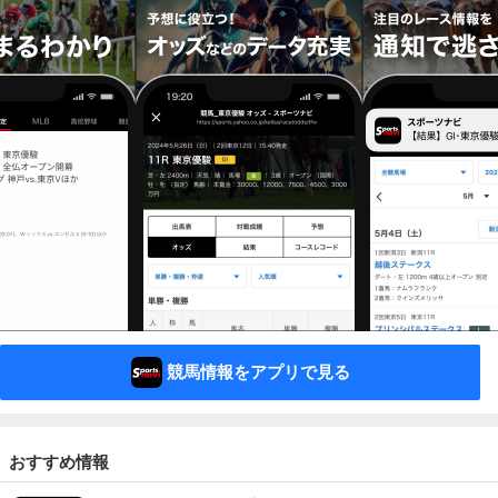
競馬情報をアプリで見る
おすすめ情報