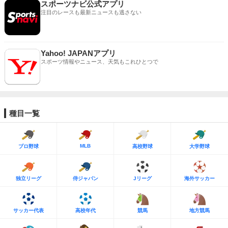
スポーツナビ公式アプリ
注目のレースも最新ニュースも逃さない
Yahoo! JAPANアプリ
スポーツ情報やニュース、天気もこれひとつで
種目一覧
MLB
プロ野球
高校野球
大学野球
独立リーグ
侍ジャパン
Jリーグ
海外サッカー
サッカー代表
高校年代
競馬
地方競馬