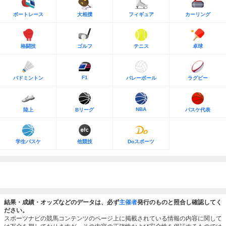
ボートレース
大相撲
フィギュア
カーリング
格闘技
ゴルフ
テニス
卓球
F1
バドミントン
バレーボール
ラグビー
NBA
陸上
Bリーグ
バスケ代表
学生バスケ
他競技
Doスポーツ
結果・成績・オッズなどのデータは、必ず
主催者
発行のものと照合し確認してく
ださい。
スポーツナビの競馬コンテンツのページ上に掲載されている情報の内容に関して