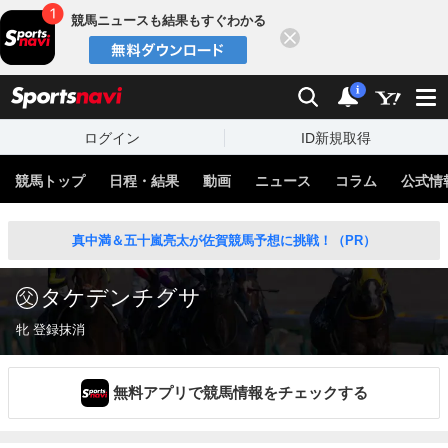
競馬ニュースも結果もすぐわかる
閉じる
スポーツナビ
検索
通知
i
ログイン
ID新規取得
競馬トップ
日程・結果
動画
ニュース
コラム
公式情
真中満＆五十嵐亮太が佐賀競馬予想に挑戦！（PR）
タケデンチグサ
牝 登録抹消
無料アプリで競馬情報をチェックする