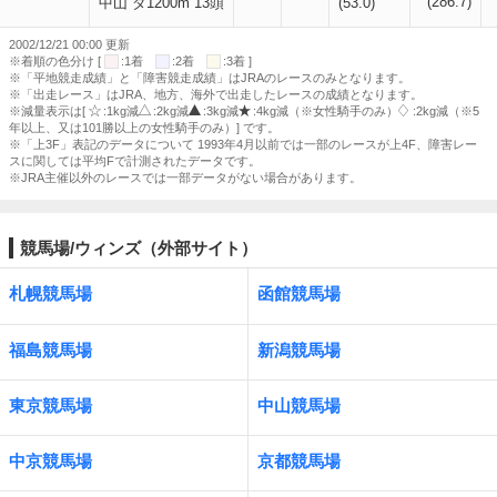
(286.7)
中山 ダ1200m 13頭
(53.0)
2002/12/21 00:00 更新
※着順の色分け [
:1着
:2着
:3着 ]
※「平地競走成績」と「障害競走成績」はJRAのレースのみとなります。
※「出走レース」はJRA、地方、海外で出走したレースの成績となります。
※減量表示は[
:1kg減
:2kg減
:3kg減
:4kg減（※女性騎手のみ）
:2kg減（※5
年以上、又は101勝以上の女性騎手のみ）] です。
※「上3F」表記のデータについて 1993年4月以前では一部のレースが上4F、障害レー
スに関しては平均Fで計測されたデータです。
※JRA主催以外のレースでは一部データがない場合があります。
競馬場/ウィンズ（外部サイト）
札幌競馬場
函館競馬場
福島競馬場
新潟競馬場
東京競馬場
中山競馬場
中京競馬場
京都競馬場