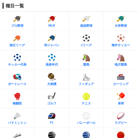
種目一覧
MLB
プロ野球
高校野球
大学野球
独立リーグ
侍ジャパン
Jリーグ
海外サッカー
サッカー代表
高校年代
競馬
地方競馬
ボートレース
大相撲
フィギュア
カーリング
格闘技
ゴルフ
テニス
卓球
F1
バドミントン
バレーボール
ラグビー