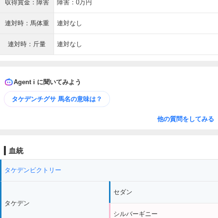
収得賞金：障害
障害：0万円
連対時：馬体重
連対なし
連対時：斤量
連対なし
Agent i に聞いてみよう
タケデンチグサ 馬名の意味は？
他の質問をしてみる
血統
タケデンビクトリー
セダン
タケデン
シルバーギニー