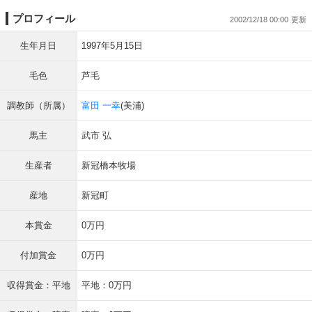
プロフィール
2002/12/18 00:00
生年月日
1997年5月15日
毛色
芦毛
調教師（所属）
富田 一幸
(美浦)
馬主
武市 弘
生産者
新冠橋本牧場
産地
新冠町
本賞金
0万円
付加賞金
0万円
収得賞金：平地
平地：0万円