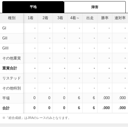
平地
障害
種別
1着
2着
3着
4着～
出走
勝率
連対率
-
-
-
-
-
-
-
GI
-
-
-
-
-
-
-
GII
-
-
-
-
-
-
-
GIII
-
-
-
-
-
-
-
その他重賞
-
-
-
-
-
-
-
重賞合計
-
-
-
-
-
-
-
リステッド
-
-
-
-
-
-
-
その他特別
0
0
0
6
6
.000
.000
平場
0
0
0
6
6
.000
.000
合計
※「総合成績」はJRAのレースのみとなります。