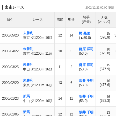
出走レース
2002/12/21 00:00
騎手
人気
日付
レース
着順
馬番
(オッズ)
(斤量)
未勝利
梶 晃啓
15
2000/05/20
12
14
(378.9)
東京 ダ1200m 16頭
(▲50.0)
未勝利
郷原 洋司
10
2000/04/22
10
5
(395.8)
東京 ダ1200m 11頭
(53.0)
未勝利
郷原 洋司
15
2000/03/25
11
2
(677.9)
中山 ダ1200m 16頭
(53.0)
未勝利
坂井 千明
16
2000/02/20
13
6
(477.6)
東京 ダ1200m 16頭
(53.0)
新馬
坂井 千明
16
2000/01/23
14
11
(683.3)
中山 ダ1200m 16頭
(53.0)
新馬
坂井 千明
13
2000/01/05
12
12