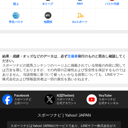
NBA
陸上
Bリーグ
バスケ代表
学生バスケ
他競技
Doスポーツ
結果・成績・オッズなどのデータは、必ず
主催者
発行のものと照合し確認してく
ださい。
スポーツナビの競馬コンテンツのページ上に掲載されている情報の内容に関して
は万全を期しておりますが、その内容の正確性および安全性を保証するものでは
ありません。当該情報に基づいて被ったいかなる損害についても、LINEヤフー
株式会社および情報提供者は一切の責任を負いかねます。
Facebook
X(旧Twitter)
YouTube
スポーツナビ
スポーツナビ
スポーツナビ
公式ページ
公式アカウント
公式チャンネル
スポーツナビ
Yahoo! JAPAN
スポーツナビはYahoo! JAPANのサービスであり、LINEヤフー株式会社がス