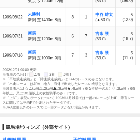
(196.0)
東京 ダ1200m 12頭
(53.0)
未勝利
中谷 雄太
5
1999/08/22
8
1
(12.0)
新潟 芝1400m 8頭
(▲50.0)
新馬
吉永 護
5
1999/07/31
6
7
(18.7)
新潟 芝1200m 8頭
(53.0)
新馬
吉永 護
5
1999/07/18
7
3
(11.7)
新潟 芝1000m 9頭
(53.0)
2002/12/21 00:00 更新
※着順の色分け [
:1着
:2着
:3着 ]
※「平地競走成績」と「障害競走成績」はJRAのレースのみとなります。
※「出走レース」はJRA、地方、海外で出走したレースの成績となります。
※減量表示は[
:1kg減
:2kg減
:3kg減
:4kg減（※女性騎手のみ）
:2kg減（※5
年以上、又は101勝以上の女性騎手のみ）] です。
※「上3F」表記のデータについて 1993年4月以前では一部のレースが上4F、障害レー
スに関しては平均Fで計測されたデータです。
※JRA主催以外のレースでは一部データがない場合があります。
競馬場/ウィンズ（外部サイト）
札幌競馬場
函館競馬場