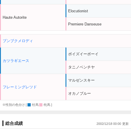
Elocutionist
Haute Autorite
Premiere Danseuse
ブンブクメロディ
ボイズイーボーイ
カツラギエース
タニノベンチヤ
マルゼンスキー
フレーミングレツド
オカノブルー
※性別の色分け [
:牡馬
:牝馬 ]
総合成績
2002/12/18 00:00