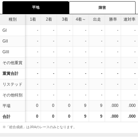
平地
障害
種別
1着
2着
3着
4着～
出走
勝率
連対率
-
-
-
-
-
-
-
GI
-
-
-
-
-
-
-
GII
-
-
-
-
-
-
-
GIII
-
-
-
-
-
-
-
その他重賞
-
-
-
-
-
-
-
重賞合計
-
-
-
-
-
-
-
リステッド
-
-
-
-
-
-
-
その他特別
0
0
0
9
9
.000
.000
平場
0
0
0
9
9
.000
.000
合計
※「総合成績」はJRAのレースのみとなります。