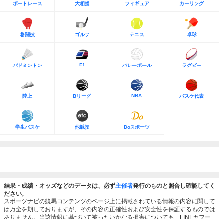
ボートレース
大相撲
フィギュア
カーリング
格闘技
ゴルフ
テニス
卓球
F1
バドミントン
バレーボール
ラグビー
NBA
陸上
Bリーグ
バスケ代表
学生バスケ
他競技
Doスポーツ
結果・成績・オッズなどのデータは、必ず
主催者
発行のものと照合し確認してく
ださい。
スポーツナビの競馬コンテンツのページ上に掲載されている情報の内容に関して
は万全を期しておりますが、その内容の正確性および安全性を保証するものでは
ありません。当該情報に基づいて被ったいかなる損害についても、LINEヤフー