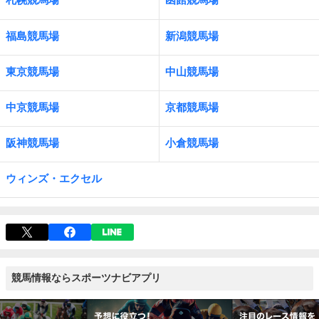
福島競馬場
新潟競馬場
東京競馬場
中山競馬場
中京競馬場
京都競馬場
阪神競馬場
小倉競馬場
ウィンズ・エクセル
競馬情報ならスポーツナビアプリ