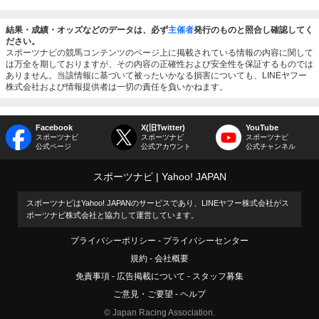
結果・成績・オッズなどのデータは、必ず
主催者
発行のものと照合し確認してく
ださい。
スポーツナビの競馬コンテンツのページ上に掲載されている情報の内容に関して
は万全を期しておりますが、その内容の正確性および安全性を保証するものでは
ありません。当該情報に基づいて被ったいかなる損害についても、LINEヤフー
株式会社および情報提供者は一切の責任を負いかねます。
Facebook
X(旧Twitter)
YouTube
スポーツナビ
スポーツナビ
スポーツナビ
公式ページ
公式アカウント
公式チャンネル
スポーツナビ
Yahoo! JAPAN
スポーツナビはYahoo! JAPANのサービスであり、LINEヤフー株式会社がス
ポーツナビ株式会社と協力して運営しています。
プライバシーポリシー
プライバシーセンター
規約
会社概要
免責事項
広告掲載について
スタッフ募集
ご意見・ご要望
ヘルプ
© Japan Racing Association.