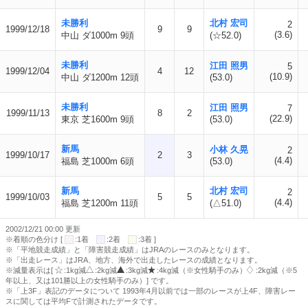
未勝利
北村 宏司
2
1999/12/18
9
9
(3.6)
中山 ダ1000m 9頭
(☆52.0)
未勝利
江田 照男
5
1999/12/04
4
12
(10.9)
中山 ダ1200m 12頭
(53.0)
未勝利
江田 照男
7
1999/11/13
8
2
(22.9)
東京 芝1600m 9頭
(53.0)
新馬
小林 久晃
2
1999/10/17
2
3
(4.4)
福島 芝1000m 6頭
(53.0)
新馬
北村 宏司
2
1999/10/03
5
5
(4.4)
福島 芝1200m 11頭
(△51.0)
2002/12/21 00:00 更新
※着順の色分け [
:1着
:2着
:3着 ]
※「平地競走成績」と「障害競走成績」はJRAのレースのみとなります。
※「出走レース」はJRA、地方、海外で出走したレースの成績となります。
※減量表示は[
:1kg減
:2kg減
:3kg減
:4kg減（※女性騎手のみ）
:2kg減（※5
年以上、又は101勝以上の女性騎手のみ）] です。
※「上3F」表記のデータについて 1993年4月以前では一部のレースが上4F、障害レー
スに関しては平均Fで計測されたデータです。