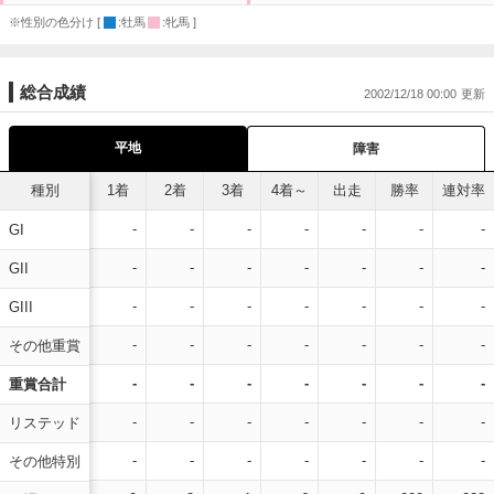
※性別の色分け [
:牡馬
:牝馬 ]
総合成績
2002/12/18 00:00
平地
障害
種別
1着
2着
3着
4着～
出走
勝率
連対率
-
-
-
-
-
-
-
GI
-
-
-
-
-
-
-
GII
-
-
-
-
-
-
-
GIII
-
-
-
-
-
-
-
その他重賞
-
-
-
-
-
-
-
重賞合計
-
-
-
-
-
-
-
リステッド
-
-
-
-
-
-
-
その他特別