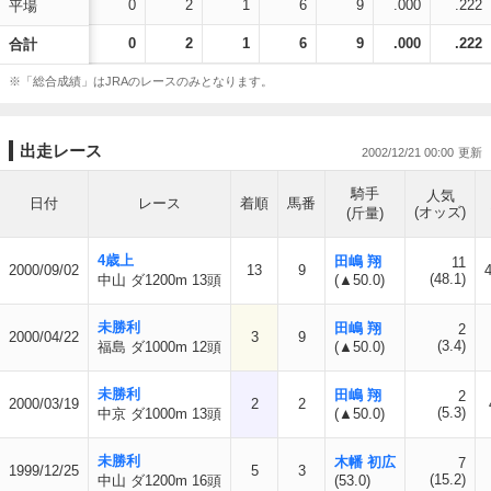
0
2
1
6
9
.000
.222
平場
0
2
1
6
9
.000
.222
合計
※「総合成績」はJRAのレースのみとなります。
出走レース
2002/12/21 00:00
騎手
人気
日付
レース
着順
馬番
(オッズ)
(斤量)
4歳上
田嶋 翔
11
2000/09/02
13
9
(48.1)
中山 ダ1200m 13頭
(▲50.0)
未勝利
田嶋 翔
2
2000/04/22
3
9
(3.4)
福島 ダ1000m 12頭
(▲50.0)
未勝利
田嶋 翔
2
2000/03/19
2
2
(5.3)
中京 ダ1000m 13頭
(▲50.0)
未勝利
木幡 初広
7
1999/12/25
5
3
(15.2)
中山 ダ1200m 16頭
(53.0)