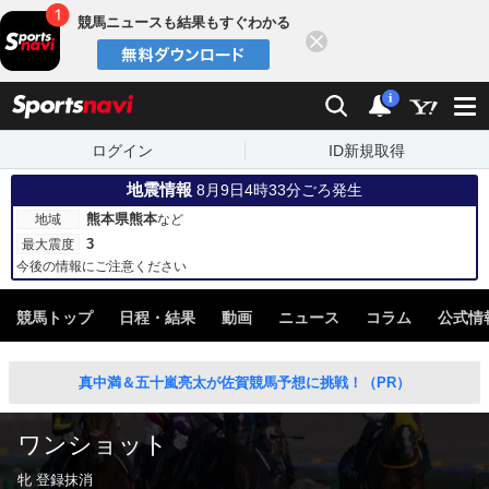
競馬ニュースも結果もすぐわかる
閉じる
スポーツナビ
検索
通知
i
ログイン
ID新規取得
地震情報
8月9日4時33分ごろ発生
熊本県熊本
地域
など
3
最大震度
今後の情報にご注意ください
競馬トップ
日程・結果
動画
ニュース
コラム
公式情
真中満＆五十嵐亮太が佐賀競馬予想に挑戦！（PR）
ワンショット
牝 登録抹消