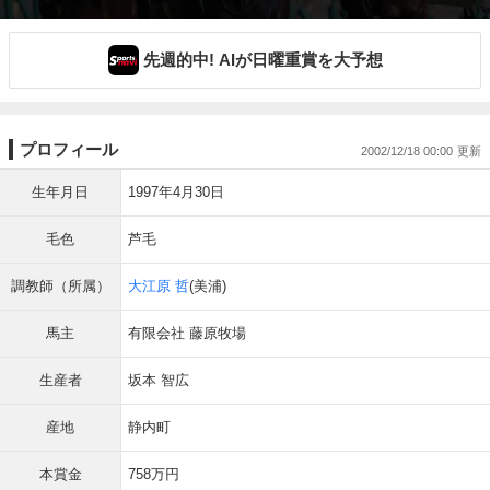
先週的中! AIが日曜重賞を大予想
プロフィール
2002/12/18 00:00
生年月日
1997年4月30日
毛色
芦毛
調教師（所属）
大江原 哲
(美浦)
馬主
有限会社 藤原牧場
生産者
坂本 智広
産地
静内町
本賞金
758万円