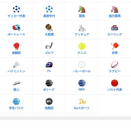
サッカー代表
高校年代
競馬
地方競馬
ボートレース
大相撲
フィギュア
カーリング
格闘技
ゴルフ
テニス
卓球
F1
バドミントン
バレーボール
ラグビー
NBA
陸上
Bリーグ
バスケ代表
学生バスケ
他競技
Doスポーツ